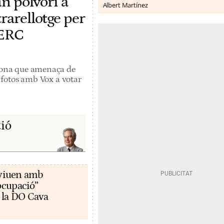
un polvorí a
Albert Martínez
rarellotge per
'ERC
irona que amenaça de
se fotos amb Vox a votar
ió
s viuen amb
ocupació”
 la DO Cava