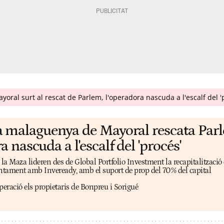
oral surt al rescat de Parlem, l'operadora nascuda a l'escalf del '
a malaguenya de Mayoral rescata Par
a nascuda a l'escalf del 'procés'
a Maza lideren des de Global Portfolio Investment la recapitalització 
juntament amb Inveready, amb el suport de prop del 70% del capital
peració els propietaris de Bonpreu i Sorigué