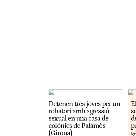
Detenen tres joves per un
E
robatori amb agressió
s
sexual en una casa de
d
colònies de Palamós
p
(Girona)
Ign