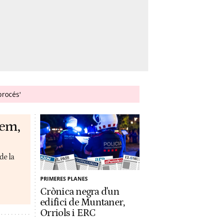
procés'
lem,
de la
PRIMERES PLANES
Crònica negra d'un
edifici de Muntaner,
Orriols i ERC