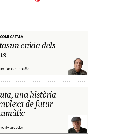
COMI CATALÀ
tasun cuida dels
us
amón de España
uta, una història
mplexa de futur
aumàtic
ordi Mercader