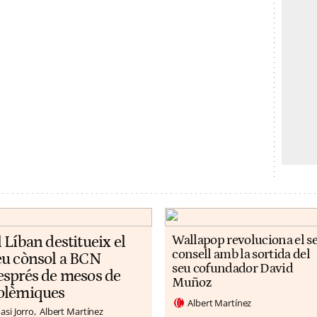
l Líban destitueix el
Wallapop revoluciona el s
consell amb la sortida del
eu cònsol a BCN
seu cofundador David
esprés de mesos de
Muñoz
olèmiques
Albert Martínez
asi Jorro
Albert Martínez