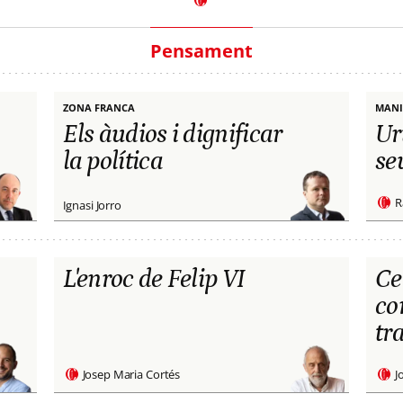
Pensament
ZONA FRANCA
MANI
Els àudios i dignificar
Ur
la política
se
R
Ignasi Jorro
L'enroc de Felip VI
Ce
co
tr
Josep Maria Cortés
J