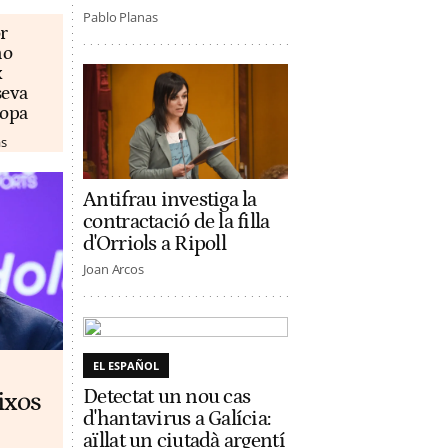
Pablo Planas
r
no
x
seva
ropa
as
Antifrau investiga la
contractació de la filla
d'Orriols a Ripoll
Joan Arcos
EL ESPAÑOL
Detectat un nou cas
ixos
d'hantavirus a Galícia:
aïllat un ciutadà argentí