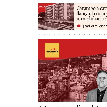
Carambola cata
llançar la maj
immobiliària 
Ignasi Jorro
Alber