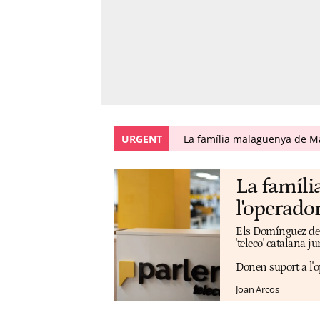
URGENT
La família malaguenya de May
La famíli
l'operador
Els Domínguez de l
'teleco' catalana 
Donen suport a l'o
Joan Arcos