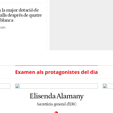
 la major dotació de
alls després de quatre
 blanca
main
Examen als protagonistes del dia
Elisenda Alamany
Secretària general d'ERC