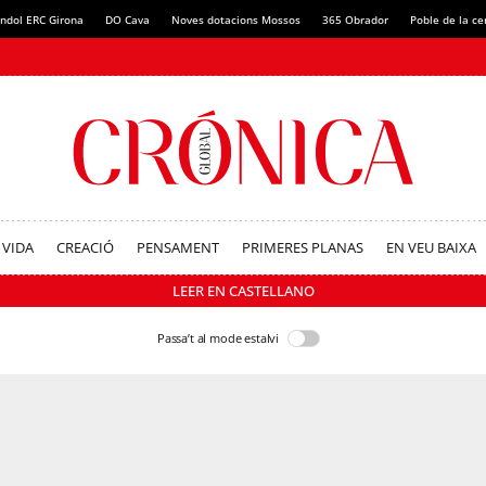
ndol ERC Girona
DO Cava
Noves dotacions Mossos
365 Obrador
Poble de la c
VIDA
CREACIÓ
PENSAMENT
PRIMERES PLANAS
EN VEU BAIXA
LEER EN CASTELLANO
Passa’t al mode estalvi