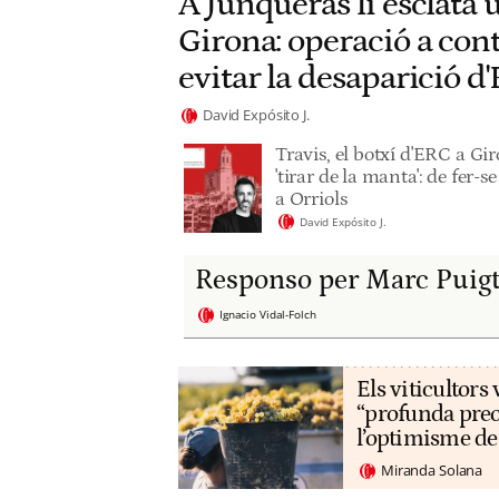
A Junqueras li esclata 
Girona: operació a cont
evitar la desaparició d
David Expósito J.
Travis, el botxí d'ERC a G
'tirar de la manta': de fer-
a Orriols
David Expósito J.
Responso per Marc Puigt
Ignacio Vidal-Folch
Els viticultor
“profunda pre
l’optimisme de
Miranda Solana