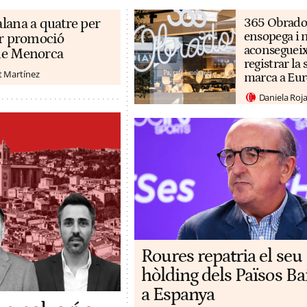
lana a quatre per
365 Obrado
ensopega i 
or promoció
aconseguei
de Menorca
registrar la 
t Martínez
marca a Eu
Daniela Roj
Roures repatria el seu
hòlding dels Països Ba
a Espanya