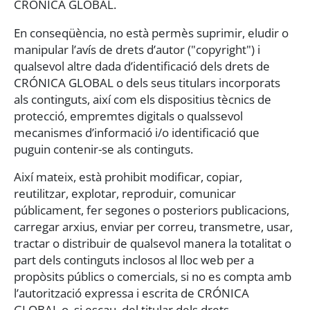
CRÓNICA GLOBAL.
En conseqüència, no està permès suprimir, eludir o
manipular l’avís de drets d’autor ("copyright") i
qualsevol altre dada d’identificació dels drets de
CRÓNICA GLOBAL o dels seus titulars incorporats
als continguts, així com els dispositius tècnics de
protecció, empremtes digitals o qualssevol
mecanismes d’informació i/o identificació que
puguin contenir-se als continguts.
Així mateix, està prohibit modificar, copiar,
reutilitzar, explotar, reproduir, comunicar
públicament, fer segones o posteriors publicacions,
carregar arxius, enviar per correu, transmetre, usar,
tractar o distribuir de qualsevol manera la totalitat o
part dels continguts inclosos al lloc web per a
propòsits públics o comercials, si no es compta amb
l’autorització expressa i escrita de CRÓNICA
GLOBAL o, si escau, del titular dels drets