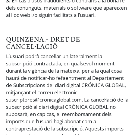
3.
En cas d’usos fraudulents o contraris a la bona fe
dels continguts, materials o software que apareixen
al lloc web i/o siguin facilitats a l’usuari.
QUINZENA.- DRET DE
CANCEL·LACIÓ
L’usuari podrà cancel·lar unilateralment la
subscripció contractada, en qualsevol moment
durant la vigència de la mateixa, per a la qual cosa
haurà de notificar-ho fefaentment al Departament
de Subscripcions del diari digital CRÓNICA GLOBAL,
mitjançant el correu electrònic
suscriptores@cronicaglobal.com. La cancel·lació de la
subscripció al diari digital CRÓNICA GLOBAL no
suposarà, en cap cas, el reemborsament dels
imports que l’usuari hagi abonat com a
contraprestació de la subscripció. Aquests imports