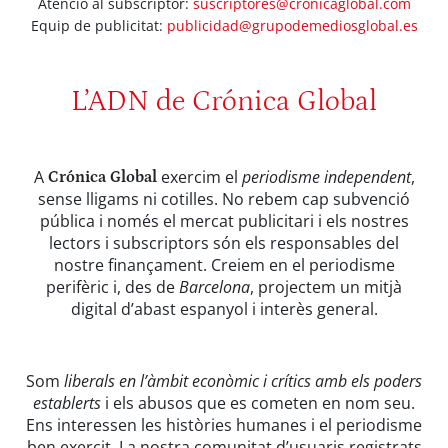
Atenció al subscriptor:
suscriptores@cronicaglobal.com
Equip de publicitat:
publicidad@grupodemediosglobal.es
L’ADN de Crónica Global
A
exercim el
periodisme independent
,
Crónica Global
sense lligams ni cotilles. No rebem cap subvenció
pública i només el mercat publicitari i els nostres
lectors i subscriptors són els responsables del
nostre finançament. Creiem en el periodisme
perifèric i, des de
Barcelona
, projectem un mitjà
digital d’abast espanyol i interès general.
Som
liberals en l’àmbit econòmic i crítics amb els poders
establerts
i els abusos que es cometen en nom seu.
Ens interessen les històries humanes i el periodisme
ben exercit. La nostra comunitat d’usuaris registrats