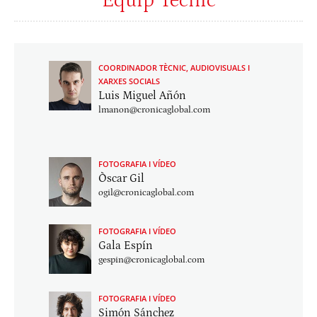
Equip Tècnic
COORDINADOR TÈCNIC, AUDIOVISUALS I
XARXES SOCIALS
Luis Miguel Añón
lmanon@cronicaglobal.com
FOTOGRAFIA I VÍDEO
Òscar Gil
ogil@cronicaglobal.com
FOTOGRAFIA I VÍDEO
Gala Espín
gespin@cronicaglobal.com
FOTOGRAFIA I VÍDEO
Simón Sánchez