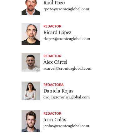
Raúl Pozo
rpozo@cronicaglobal.com
REDACTOR
Ricard López
rlopez@cronicaglobal.com
REDACTOR
Àlex Cárcel
acarcel@cronicaglobal.com
REDACTORA
Daniela Rojas
drojas@cronicaglobal.com
REDACTOR
Joan Colás
jcolas@cronicaglobal.com