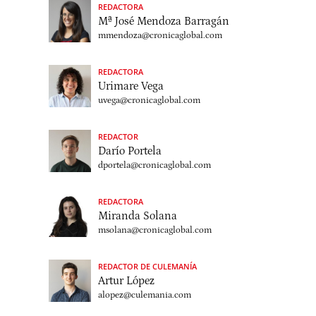
REDACTORA
Mª José Mendoza Barragán
mmendoza@cronicaglobal.com
REDACTORA
Urimare Vega
uvega@cronicaglobal.com
REDACTOR
Darío Portela
dportela@cronicaglobal.com
REDACTORA
Miranda Solana
msolana@cronicaglobal.com
REDACTOR DE CULEMANÍA
Artur López
alopez@culemania.com