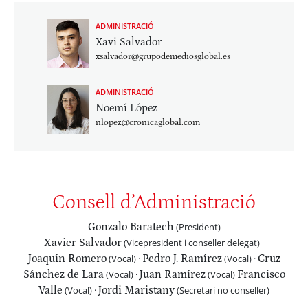
ADMINISTRACIÓ
Xavi Salvador
xsalvador@grupodemediosglobal.es
ADMINISTRACIÓ
Noemí López
nlopez@cronicaglobal.com
Consell d’Administració
Gonzalo Baratech
(President)
Xavier Salvador
(Vicepresident i conseller delegat)
Joaquín Romero
(Vocal) · ​
Pedro J. Ramírez
(Vocal) ·
Cruz
Sánchez de Lara
(Vocal) ·
Juan Ramírez
(Vocal)
Francisco
Valle
(Vocal) ·
Jordi Maristany
(Secretari no conseller)