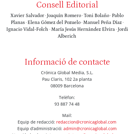
Consell Editorial
Xavier Salvador
·
Joaquín Romero
·
​Toni Bolaño
·
Pablo
Planas
·
Elena Gómez del Pozuelo
·
Manuel Peña Díaz
·
Ignacio Vidal-Folch
·
María Jesús Hernández Elvira
·
Jordi
Alberich
Informació de contacte
Crónica Global Media, S.L.
Pau Claris, 102 2a planta
08009 Barcelona
Telèfon:
93 887 74 48
Mail:
Equip de redacció:
redaccion@cronicaglobal.com
Equip d’administració:
admin@cronicaglobal.com