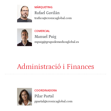
MÀRQUETING
Rafael Gavilán
trafico@cronicaglobal.com
COMERCIAL
Manuel Puig
mpuig@grupodemediosglobal.es
Administració i Finances
COORDINADORA
Pilar Partal
ppartal@cronicaglobal.com