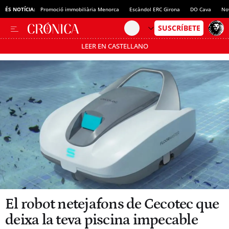
ÉS NOTÍCIA:
Promoció immobiliària Menorca
Escàndol ERC Girona
DO Cava
No
LEER EN CASTELLANO
Passa’t al mode estalvi
El robot netejafons de Cecotec que
deixa la teva piscina impecable