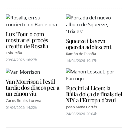
Lux Tour o com
mostrar el procés
Squeeze i la seva
creatiu de Rosalía
opereta adolescent
Lola Peña
Ramón de España
20/04/2026
16:27h
14/04/2026
19:17h
Van Morrison i l'estil
tardà: dos discos per a
Puccini al Liceu: la
un cànon viu
Itàlia dolça de finals del
XIX a l’Europa d’avui
Carlos Robles Lucena
Josep Maria Cortés
01/04/2026
14:22h
24/03/2026
20:04h