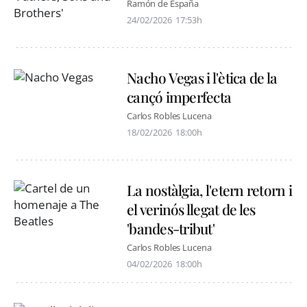
Ramón de España
24/02/2026
17:53h
Nacho Vegas i l'ètica de la
cançó imperfecta
Carlos Robles Lucena
18/02/2026
18:00h
La nostàlgia, l'etern retorn i
el verinós llegat de les
'bandes-tribut'
Carlos Robles Lucena
04/02/2026
18:00h