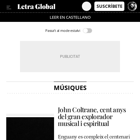
LEER EN CASTELLANO
Passa’t al mode estalvi
MÚSIQUES
John Coltrane, cent anys
del gran explorador
musical i espiritual
Enguany es compleix el centenari