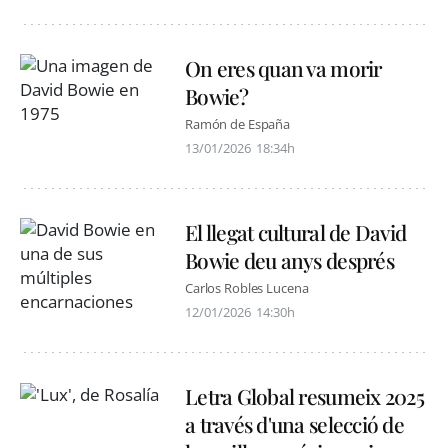
On eres quan va morir
Bowie?
Ramón de España
13/01/2026
18:34h
El llegat cultural de David
Bowie deu anys després
Carlos Robles Lucena
12/01/2026
14:30h
Letra Global resumeix 2025
a través d'una selecció de