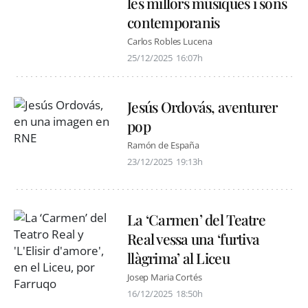
les millors músiques i sons
contemporanis
Carlos Robles Lucena
25/12/2025
16:07h
Jesús Ordovás, aventurer
pop
Ramón de España
23/12/2025
19:13h
La ‘Carmen’ del Teatre
Real vessa una ‘furtiva
llàgrima’ al Liceu
Josep Maria Cortés
16/12/2025
18:50h