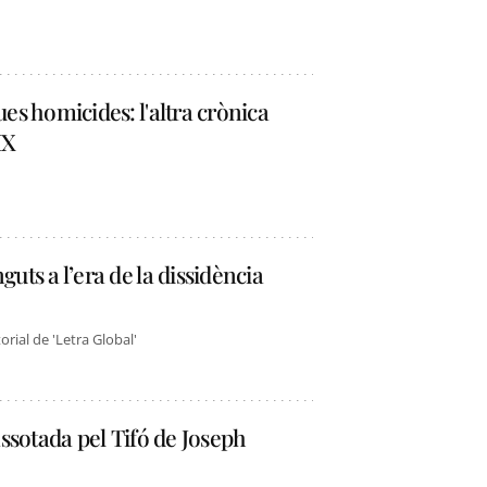
ues homicides: l'altra crònica
IX
uts a l’era de la dissidència
rial de 'Letra Global'
 assotada pel Tifó de Joseph