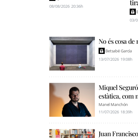
ti
08/08/2026
20:36h
03/0
No és cosa de
Betsabé García
13/07/2026
19:08h
Miquel Seguró:
estàtica, com
Manel Manchón
11/07/2026
18:39h
Juan Francisco