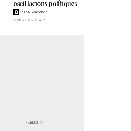
oscil·lacions polítiques
Manel Manchón
18/07/2026
18:42h