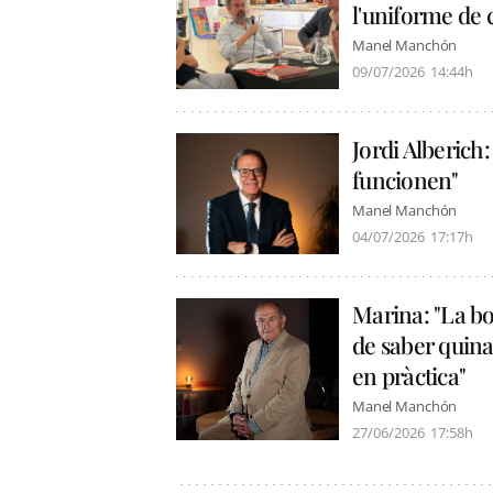
l'uniforme de 
Manel Manchón
09/07/2026
14:44h
Jordi Alberich:
funcionen"
Manel Manchón
04/07/2026
17:17h
Marina: "La bon
de saber quina 
en pràctica"
Manel Manchón
27/06/2026
17:58h