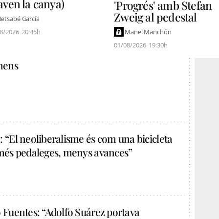
raven la canya)
'Progrés' amb Stefan
Zweig al pedestal
Betsabé García
Manel Manchón
8/2026
20:45h
01/08/2026
19:30h
 nens
 “El neoliberalisme és com una bicicleta
 més pedaleges, menys avances”
 Fuentes: “Adolfo Suárez portava