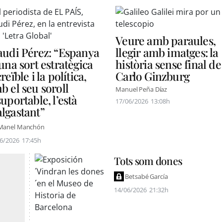
Veure amb paraules,
audi Pérez: “Espanya
llegir amb imatges: la
 una sort estratègica
història sense final de
reïble i la política,
Carlo Ginzburg
b el seu soroll
Manuel Peña Díaz
suportable, l’està
17/06/2026
13:08h
lgastant”
Manel Manchón
6/2026
17:45h
Tots som dones
Betsabé García
14/06/2026
21:32h