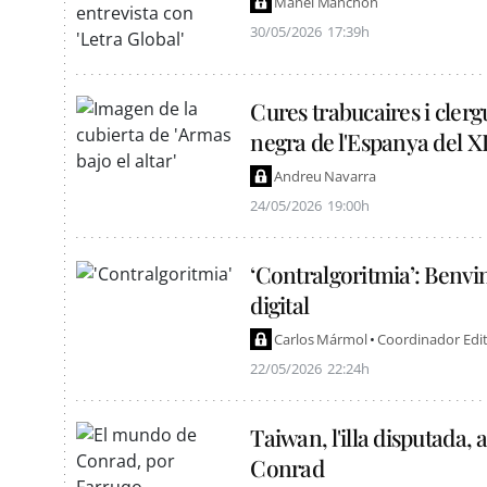
Manel Manchón
30/05/2026
17:39h
Cures trabucaires i clerg
negra de l'Espanya del X
Andreu Navarra
24/05/2026
19:00h
‘Contralgoritmia’: Benving
digital
Carlos Mármol
Coordinador Edito
22/05/2026
22:24h
Taiwan, l'illa disputada,
Conrad