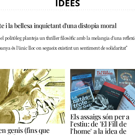
IDEES
e i la bellesa inquietant d'una distopia moral
 politòleg planteja un thriller filosòfic amb la melangia d’una reflex
anya és l’únic lloc on segueix existint un sentiment de solidaritat"
Els assaigs són per a
l'estiu: de 'El Fill de
en genis (fins que
l'home' a la idea de