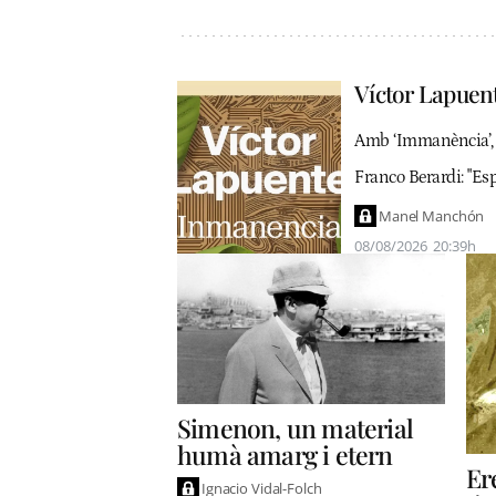
Víctor Lapuent
Amb ‘Immanència’, el
Franco Berardi: "Esp
Manel Manchón
08/08/2026
20:39h
Simenon, un material
humà amarg i etern
Er
Ignacio Vidal-Folch