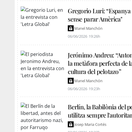
Gregorio Luri: “Espanya t
sense parar Amèrica"
Manel Manchón
06/06/2026
19:26h
Jerónimo Andreu: “Antoni
la metàfora perfecta de la
cultura del pelotazo”
Manel Manchón
06/06/2026
19:23h
Berlín, la Babilònia del p
utilitza sempre l'autorit
Josep Maria Cortés