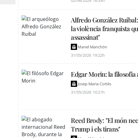
02/06/2026
18:33h
Alfredo González Ruibal: 
la violència franquista qu
assassinat"
Manel Manchón
31/05/2026
19:22h
Edgar Morin: la filosofia 
Josep Maria Cortés
31/05/2026
10:21h
Reed Brody: "El món nec
Trump i els tirans"