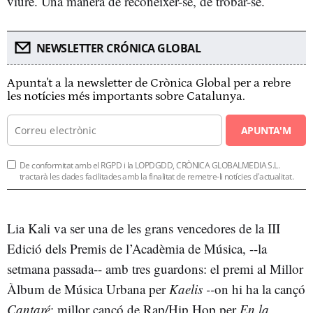
viure. Una manera de reconèixer-se, de trobar-se.
NEWSLETTER CRÓNICA GLOBAL
Apunta't a la newsletter de Crònica Global per a rebre
les notícies més importants sobre Catalunya.
APUNTA'M
De conformitat amb el RGPD i la LOPDGDD, CRÒNICA GLOBALMEDIA S.L.
tractarà les dades facilitades amb la finalitat de remetre-li notícies d'actualitat.
Lia Kali va ser una de les grans vencedores de la III
Edició dels Premis de l’Acadèmia de Música, --la
setmana passada-- amb tres guardons: el premi al Millor
Àlbum de Música Urbana per
Kaelis --
on hi ha la cançó
Cantaré
; millor cançó de Rap/Hip Hop per
En la