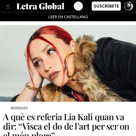
LEER EN CASTELLANO
Passa’t al mode estalvi
MÚSIQUES
A què es referia Lia Kali quan va
dir: “Visca el do de l’art per ser on
el món plora”