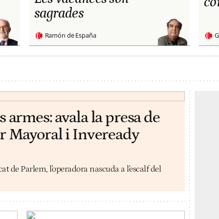
co
sagrades
Ramón de España
G
 armes: avala la presa de
r Mayoral i Inveready
t de Parlem, l'operadora nascuda a l'escalf del