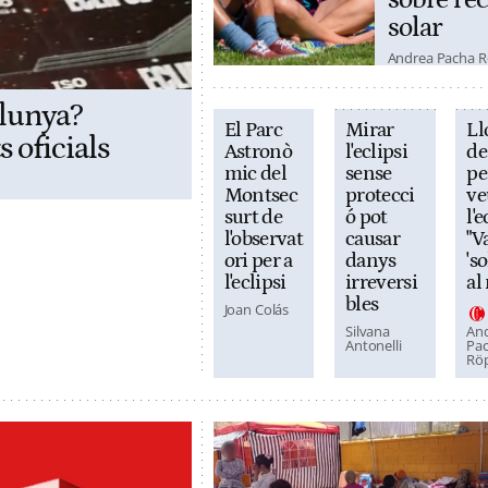
sobre l'ec
solar
Andrea Pacha R
alunya?
El Parc
Mirar
Ll
 oficials
Astronò
l'eclipsi
de
mic del
sense
pe
Montsec
protecci
ve
surt de
ó pot
l'e
l'observat
causar
"V
ori per a
danys
's
l'eclipsi
irreversi
al
bles
Joan Colás
Silvana
An
Antonelli
Pa
Rö