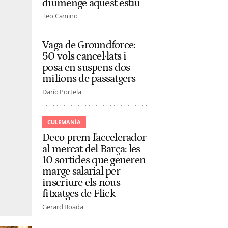
diumenge aquest estiu
Teo Camino
Vaga de Groundforce:
50 vols cancel·lats i
posa en suspens dos
milions de passatgers
Darío Portela
CULEMANÍA
Deco prem l'accelerador
al mercat del Barça: les
10 sortides que generen
marge salarial per
inscriure els nous
fitxatges de Flick
Gerard Boada