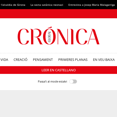
 l'alcaldia de Girona
La secta satànica neonazi
Entrevista a Josep Maria Malagarriga
VIDA
CREACIÓ
PENSAMENT
PRIMERES PLANAS
EN VEU BAIXA
LEER EN CASTELLANO
Passa’t al mode estalvi