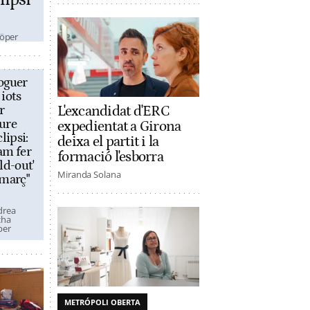
lipsi
öper
oguer
 iots
r
L'excandidat d'ERC
ure
expedientat a Girona
clipsi:
deixa el partit i la
am fer
formació l'esborra
old-out'
Miranda Solana
 març"
drea
cha
per
METRÓPOLI OBERTA