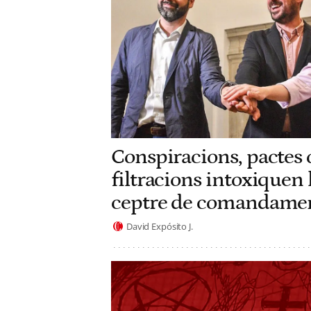
Conspiracions, pactes o
filtracions intoxiquen 
ceptre de comandamen
David Expósito J.