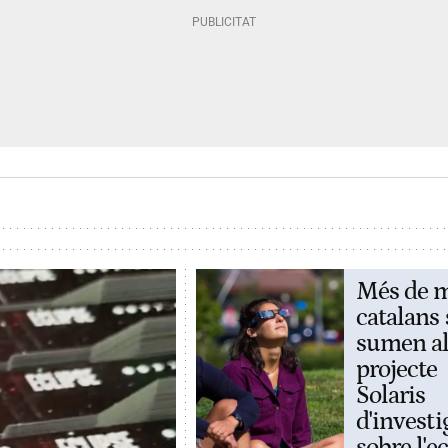
Més de m
catalans 
sumen a
projecte
Solaris
d'investi