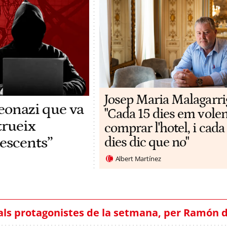
Josep Maria Malagarri
neonazi que va
"Cada 15 dies em vole
trueix
comprar l'hotel, i cada
escents”
dies dic que no"
Albert Martínez
ls protagonistes de la setmana, per Ramón 