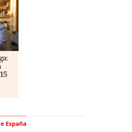
ga:
n
 15
de España