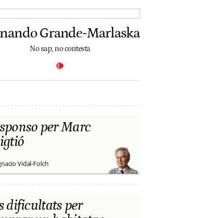
rnando Grande-Marlaska
No sap, no contesta
sponso per Marc
igtió
gnacio Vidal-Folch
s dificultats per