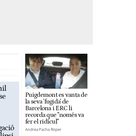
il
Puigdemont es vanta de
se
la seva 'fugida' de
l
Barcelona i ERC li
recorda que "només va
fer el ridícul"
gació
Andrea Pacha Röper