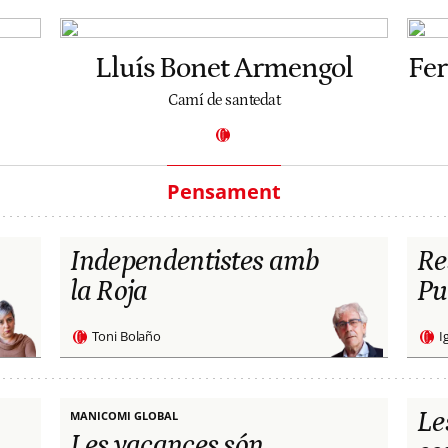
Lluís Bonet Armengol
Fe
Camí de santedat
Pensament
Independentistes amb
Re
la Roja
Pu
Toni Bolaño
I
Le
MANICOMI GLOBAL
Les vacances són