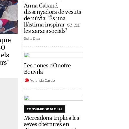
Anna Cabané,
dissenyadora de vestits
de núvia: "És una
llàstima inspirar-se en
les xarxes socials"
Sofía Díaz
 que
50
els
ors"
Les dones d'Onofre
Bouvila
Yolanda Cardo
CONSUMIDOR GLOBAL
Mercadona triplica les
seves obertures en