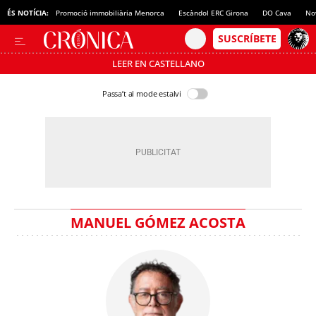
ÉS NOTÍCIA:
Promoció immobiliària Menorca
Escàndol ERC Girona
DO Cava
No
LEER EN CASTELLANO
Passa’t al mode estalvi
MANUEL GÓMEZ ACOSTA