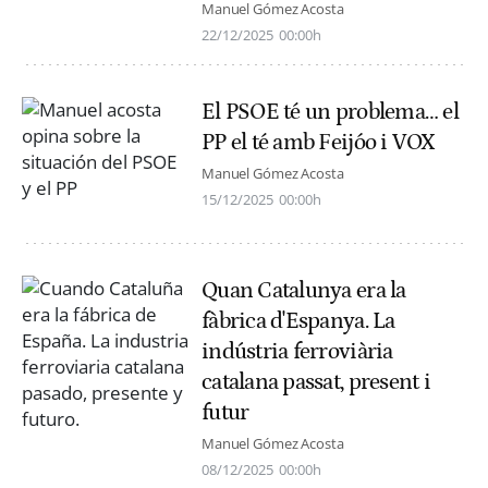
Manuel Gómez Acosta
22/12/2025
00:00h
El PSOE té un problema… el
PP el té amb Feijóo i VOX
Manuel Gómez Acosta
15/12/2025
00:00h
Quan Catalunya era la
fàbrica d'Espanya. La
indústria ferroviària
catalana passat, present i
futur
Manuel Gómez Acosta
08/12/2025
00:00h