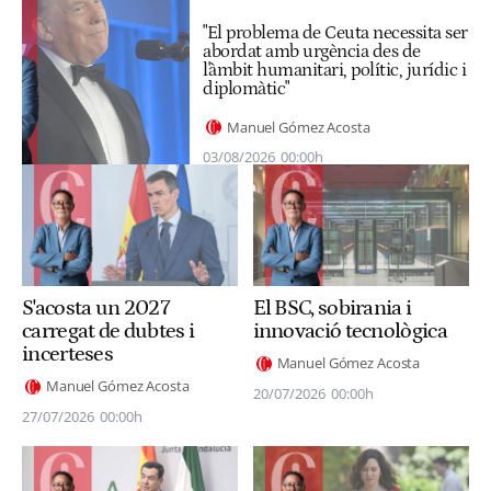
"El problema de Ceuta necessita ser
abordat amb urgència des de
l'àmbit humanitari, polític, jurídic i
diplomàtic"
Manuel Gómez Acosta
03/08/2026
00:00h
S'acosta un 2027
El BSC, sobirania i
carregat de dubtes i
innovació tecnològica
incerteses
Manuel Gómez Acosta
Manuel Gómez Acosta
20/07/2026
00:00h
27/07/2026
00:00h