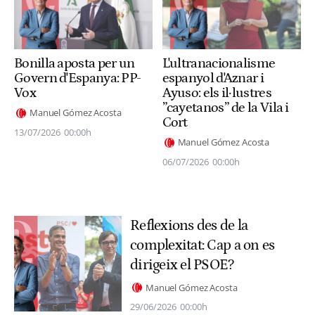
Bonilla aposta per un
L'ultranacionalisme
Govern d'Espanya: PP-
espanyol d'Aznar i
Vox
Ayuso: els il·lustres
”cayetanos” de la Vila i
Manuel Gómez Acosta
Cort
13/07/2026
00:00h
Manuel Gómez Acosta
06/07/2026
00:00h
Reflexions des de la
complexitat: Cap a on es
dirigeix el PSOE?
Manuel Gómez Acosta
29/06/2026
00:00h