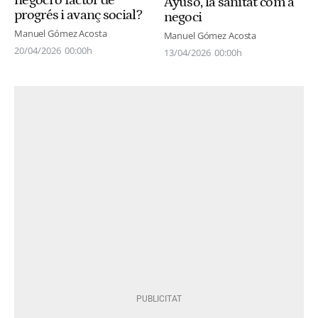
negoci o factor de
Ayuso, la sanitat com a
progrés i avanç social?
negoci
Manuel Gómez Acosta
Manuel Gómez Acosta
20/04/2026
00:00h
13/04/2026
00:00h