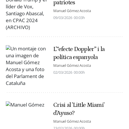
patriotes
Manuel Gómez Acosta
09/03/2026
00:03h
L'“efecte Doppler” i la
política espanyola
Manuel Gómez Acosta
02/03/2026
00:00h
Crisi al 'Little Miami'
d'Ayuso?
Manuel Gómez Acosta
23/02/2026
00:00h