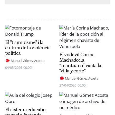
El "trumpisme" i la
cultura de la violència
política
El vodevil Corina
Machado: la
Manuel Gómez Acosta
“mantuana” visita la
04/05/2026
00:00h
"villa y corte"
Manuel Gómez Acosta
27/04/2026
00:00h
El sistema educatiu: