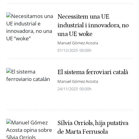
Necessitem una UE
industrial i innovadora, no
una UE woke
Manuel Gómez Acosta
01/12/2025
00:00h
El sistema ferroviari català
Manuel Gómez Acosta
24/11/2025
00:00h
Sílvia Orriols, hija putativa
de Marta Ferrusola