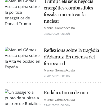
Trump i els seus negocis
energètics: combustibles
fòssils i incentivar la
nuclear
Manuel Gómez Acosta
02/02/2026
00:00h
Reflexions sobre la tragèdia
d'Adamuz. En defensa del
ferrocarril
Manuel Gómez Acosta
26/01/2026
00:00h
Rodalies torna de nou
Manuel Gómez Acosta
23/01/2026
00:00h