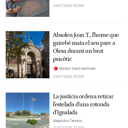
24/07/2026
00:36h
Absolen Joan T., l'home que
gairebé mata el seu pare a
Olesa durant un brot
psicòtic
Miriam Saint-Germain
23/07/2026
00:00h
La justícia ordena retirar
l'estelada d'una rotonda
d'Igualada
Alejandro Tercero
21/07/2026
21:53h