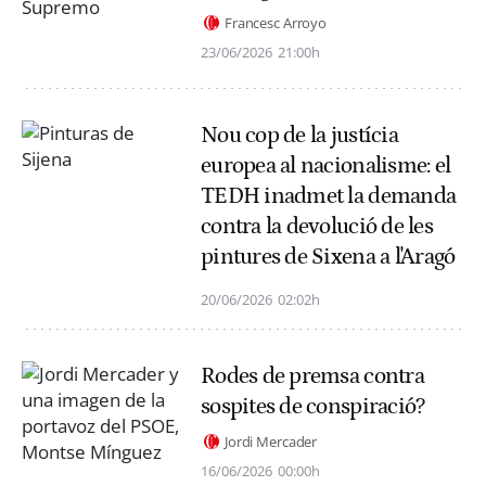
Francesc Arroyo
23/06/2026
21:00h
Nou cop de la justícia
europea al nacionalisme: el
TEDH inadmet la demanda
contra la devolució de les
pintures de Sixena a l'Aragó
20/06/2026
02:02h
Rodes de premsa contra
sospites de conspiració?
Jordi Mercader
16/06/2026
00:00h