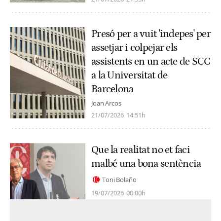
Presó per a vuit 'indepes' per
assetjar i colpejar els
assistents en un acte de SCC
a la Universitat de
Barcelona
Joan Arcos
21/07/2026
14:51h
Que la realitat no et faci
malbé una bona sentència
Toni Bolaño
19/07/2026
00:00h