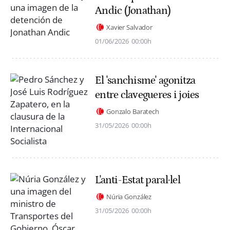
Andic (Jonathan)
Xavier Salvador
01/06/2026
00:00h
El 'sanchisme' agonitza
entre clavegueres i joies
Gonzalo Baratech
31/05/2026
00:00h
L'anti-Estat paral·lel
Núria González
31/05/2026
00:00h