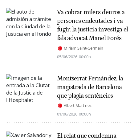
Va cobrar milers d'euros a
persones endeutades i va
fugir: la justícia investiga el
fals advocat Manel Forés
Miriam Saint-Germain
05/06/2026
00:00h
Montserrat Fernández, la
magistrada de Barcelona
que plagia sentències
Albert Martínez
01/06/2026
00:00h
El relat que condemna