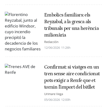
Embolics familiars: els
Reyzabal, a la gresca als
tribunals per una herència
milionària
Redacción
12/06/2026
11:26h
Confirmat: si viatges en un
tren sense aire condicionat
pots exigir a Renfe que et
tornin l'import del bitllet
Urimare Vega
05/06/2026
12:00h