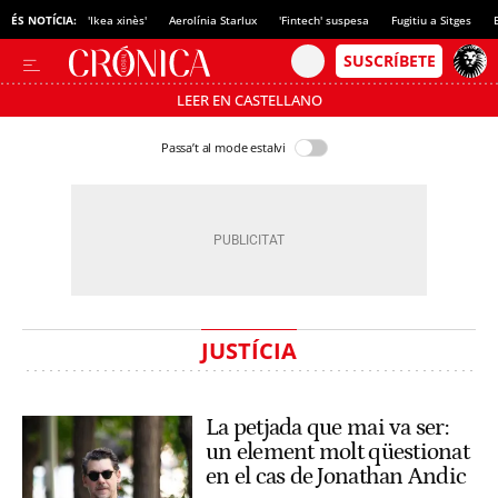
ÉS NOTÍCIA:
'Ikea xinès'
Aerolínia Starlux
'Fintech' suspesa
Fugitiu a Sitges
LEER EN CASTELLANO
Passa’t al mode estalvi
JUSTÍCIA
La petjada que mai va ser:
un element molt qüestionat
en el cas de Jonathan Andic