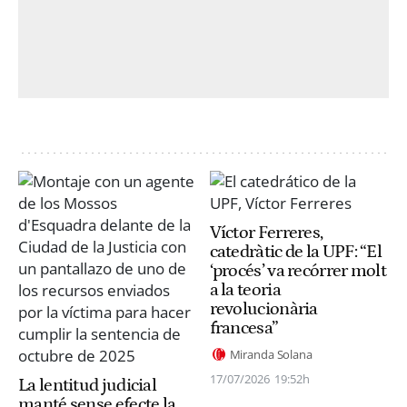
Víctor Ferreres,
catedràtic de la UPF: “El
‘procés’ va recórrer molt
a la teoria
revolucionària
francesa”
Miranda Solana
17/07/2026
19:52h
La lentitud judicial
manté sense efecte la