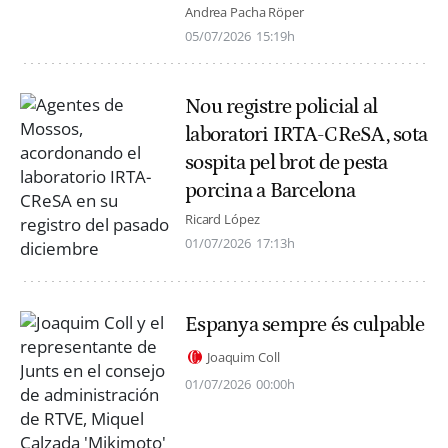
Andrea Pacha Röper
05/07/2026
15:19h
Nou registre policial al
laboratori IRTA-CReSA, sota
sospita pel brot de pesta
porcina a Barcelona
Ricard López
01/07/2026
17:13h
Espanya sempre és culpable
Joaquim Coll
01/07/2026
00:00h