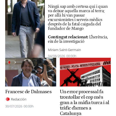
Ningú sap amb certesa qui i quan
va deixar aquella marca al terra;
per allà hi van passar
excursionistes i serveis mèdics
després de la fatal caiguda del
fundador de Mango
Contingut relacionat:
L'herència,
eix de la investigació
Miriam Saint-Germain
04/08/2026
00:00h
Francesc de Dalmases
Un error processal fa
trontollar el cop més
Redacción
gran a la màfia turca i al
30/07/2026
00:00h
tràfic d'armes a
Catalunya