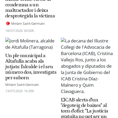
condemna a un
maltractador i deixa
desprotegida la víctima
Miriam Saint-Germain
18/07/2026
00:00h
Un ple municipal a
Altafulla acaba als
jutjats: l'alcalde i el seu
número dos, investigats
per suborn
Miriam Saint-Germain
13/07/2026
16:39h
L'ICAB alerta d'un
"degoteig de baixes" al
torn d'ofici: "La justícia
gratuïta no pot ser un