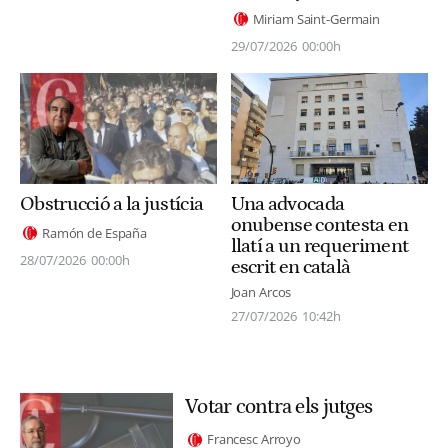
Miriam Saint-Germain
29/07/2026
00:00h
Una advocada
Obstrucció a la justícia
onubense contesta en
Ramón de España
llatí a un requeriment
28/07/2026
00:00h
escrit en català
Joan Arcos
27/07/2026
10:42h
Votar contra els jutges
Francesc Arroyo