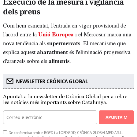
Execució de la mesura i vigilància
dels preus
Com hem esmentat, l'entrada en vigor provisional de
Unió Europea
l'acord entre la
i el Mercosur marca una
supermercats
nova tendència als
. El mecanisme que
abaratiment
explica aquest
és l'eliminació progressiva
aliments
d'aranzels sobre els
.
NEWSLETTER CRÓNICA GLOBAL
Apunta't a la newsletter de Crònica Global per a rebre
les notícies més importants sobre Catalunya.
APUNTA'M
De conformitat amb el RGPD i la LOPDGDD, CRÒNICA GLOBALMEDIA S.L.