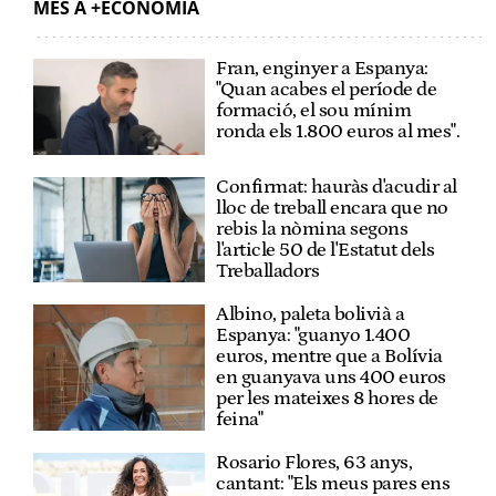
MÉS A +ECONOMIA
Fran, enginyer a Espanya:
"Quan acabes el període de
formació, el sou mínim
ronda els 1.800 euros al mes".
Confirmat: hauràs d'acudir al
lloc de treball encara que no
rebis la nòmina segons
l'article 50 de l'Estatut dels
Treballadors
Albino, paleta bolivià a
Espanya: "guanyo 1.400
euros, mentre que a Bolívia
en guanyava uns 400 euros
per les mateixes 8 hores de
feina"
Rosario Flores, 63 anys,
cantant: "Els meus pares ens