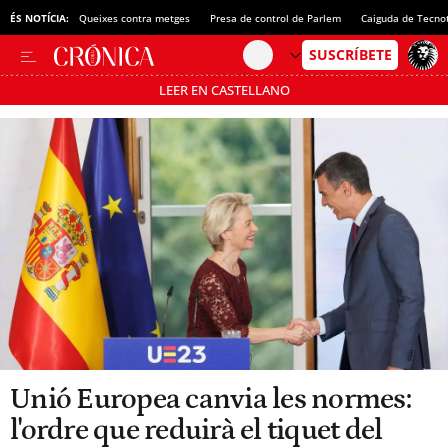
ÉS NOTÍCIA:
Queixes contra metges
Presa de control de Parlem
Caiguda de Tecno
LEER EN CASTELLANO
Passa’t al mode estalvi
Unió Europea canvia les normes:
l'ordre que reduirà el tiquet del