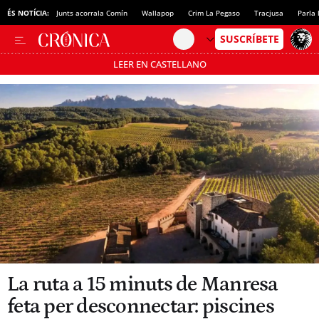
ÉS NOTÍCIA:
Junts acorrala Comín
Wallapop
Crim La Pegaso
Tracjusa
Parla 
LEER EN CASTELLANO
Passa’t al mode estalvi
La ruta a 15 minuts de Manresa
feta per desconnectar: piscines