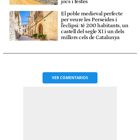
jocs i festes
El poble medieval perfecte
per veure les Perseides i
l'eclipsi: té 200 habitants, un
castell del segle XI i un dels
millors cels de Catalunya
VER
COMENTARIOS