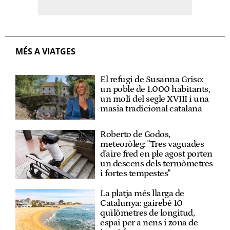
MÉS A VIATGES
El refugi de Susanna Griso:
un poble de 1.000 habitants,
un molí del segle XVIII i una
masia tradicional catalana
Roberto de Godos,
meteoròleg: "Tres vaguades
d'aire fred en ple agost porten
un descens dels termòmetres
i fortes tempestes"
La platja més llarga de
Catalunya: gairebé 10
quilòmetres de longitud,
espai per a nens i zona de