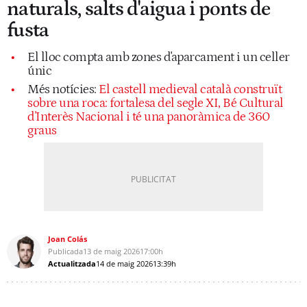
naturals, salts d'aigua i ponts de
fusta
El lloc compta amb zones d'aparcament i un celler
únic
Més notícies:
El castell medieval català construït
sobre una roca: fortalesa del segle XI, Bé Cultural
d'Interès Nacional i té una panoràmica de 360
graus
Joan Colás
Publicada
13 de maig 2026
17:00h
Actualitzada
14 de maig 2026
13:39h