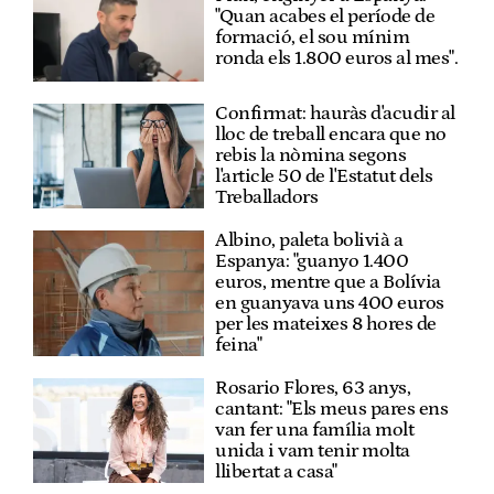
"Quan acabes el període de
formació, el sou mínim
ronda els 1.800 euros al mes".
Confirmat: hauràs d'acudir al
lloc de treball encara que no
rebis la nòmina segons
l'article 50 de l'Estatut dels
Treballadors
Albino, paleta bolivià a
Espanya: "guanyo 1.400
euros, mentre que a Bolívia
en guanyava uns 400 euros
per les mateixes 8 hores de
feina"
Rosario Flores, 63 anys,
cantant: "Els meus pares ens
van fer una família molt
unida i vam tenir molta
llibertat a casa"