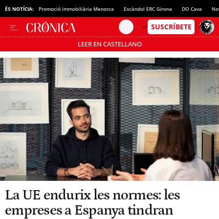
ÉS NOTÍCIA:
Promoció immobiliària Menorca
Escàndol ERC Girona
DO Cava
No
LEER EN CASTELLANO
Passa’t al mode estalvi
La UE endurix les normes: les
empreses a Espanya tindran