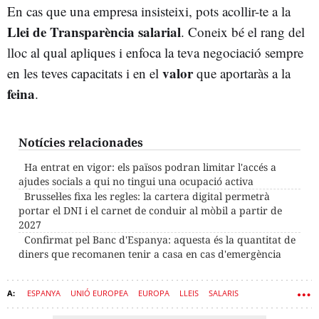
En cas que una empresa insisteixi, pots acollir-te a la
Llei de Transparència salarial
. Coneix bé el rang del
lloc al qual apliques i enfoca la teva negociació sempre
valor
en les teves capacitats i en el
que aportaràs a la
feina
.
Notícies relacionades
Ha entrat en vigor: els països podran limitar l'accés a
ajudes socials a qui no tingui una ocupació activa
Brussel·les fixa les regles: la cartera digital permetrà
portar el DNI i el carnet de conduir al mòbil a partir de
2027
Confirmat pel Banc d'Espanya: aquesta és la quantitat de
diners que recomanen tenir a casa en cas d'emergència
ESPANYA
UNIÓ EUROPEA
EUROPA
LLEIS
SALARIS
TRANSPARÈNCIA
FEINA
ENTREVISTES X ANIVERSARI