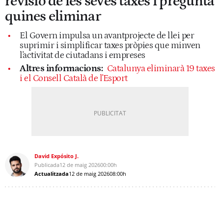
revisió de les seves taxes i pregunta
quines eliminar
El Govern impulsa un avantprojecte de llei per
suprimir i simplificar taxes pròpies que minven
l'activitat de ciutadans i empreses
Altres informacions:
Catalunya eliminarà 19 taxes
i el Consell Català de l'Esport
David Expósito J.
Publicada
12 de maig 2026
00:00h
Actualitzada
12 de maig 2026
08:00h