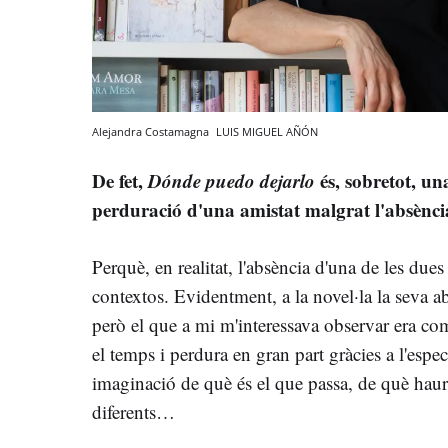
Alejandra Costamagna
LUIS MIGUEL AÑÓN
De fet,
Dónde puedo dejarlo
és, sobretot, una
perduració d'una amistat malgrat l'absènci
Perquè, en realitat, l'absència d'una de les due
contextos. Evidentment, a la novel·la la seva a
però el que a mi m'interessava observar era co
el temps i perdura en gran part gràcies a l'especu
imaginació de què és el que passa, de què hauria
diferents…