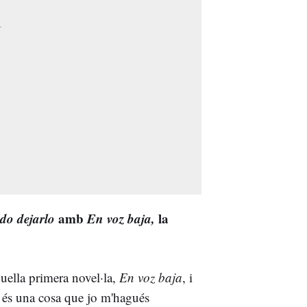
do dejarlo
amb
En voz baja,
la
aquella primera novel·la,
En voz baja
, i
no és una cosa que jo m'hagués