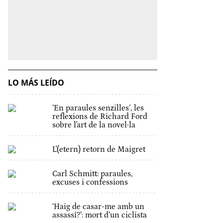
LO MÁS LEÍDO
´En paraules senzilles´, les
reflexions de Richard Ford
sobre l'art de la novel·la
L'(etern) retorn de Maigret
Carl Schmitt: paraules,
excuses i confessions
‘Haig de casar-me amb un
assassí?’: mort d’un ciclista