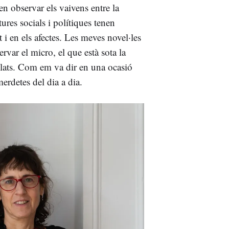
ten observar els vaivens entre la
ctures socials i polítiques tenen
 i en els afectes. Les meves novel·les
rvar el micro, el que està sota la
 relats. Com em va dir en una ocasió
merdetes del dia a dia.