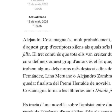
13 de maig 2026
19:00h
Actualitzada
15 de maig 2026
13:43h
Alejandra Costamagna és, molt probablement,
d'aquest grup d'escriptors xilens als quals se'
fills
. El tret comú és que tots ells van créixer d
cosa defineix aquest grup d'autors és el fet qu
trobem alguns dels noms més destacats dins de l
Fernández, Lina Meruane o Alejandro Zambra, e
quedat finalista del Premi Herralde de novel·l
Costamagna torna a les llibreries amb
Dónde p
Es tracta d'una novel·la sobre l'amistat entre d
través de l'absència d'una d'elles. Són els anys 