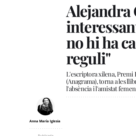
Alejandra
interessant
no hi ha ca
reguli"
L'escriptora xilena, Premi
(Anagrama), torna a les ll
l'absència i l'amistat feme
Anna María Iglesia
Publicada