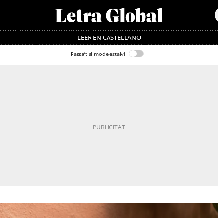
LEER EN CASTELLANO
Passa’t al mode estalvi