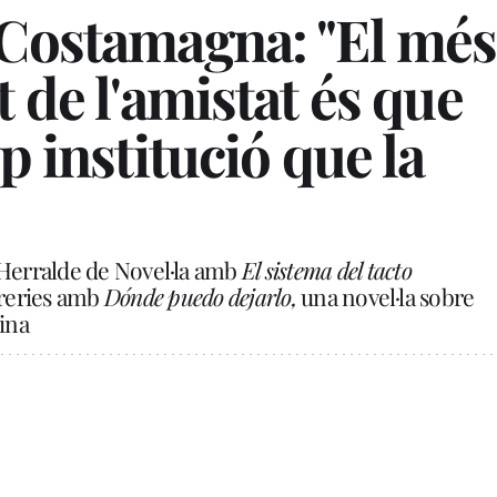
 Costamagna: "El més
 de l'amistat és que
p institució que la
 Herralde de Novel·la amb
El sistema del tacto
ibreries amb
Dónde puedo dejarlo,
una novel·la sobre
nina