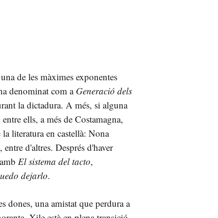
 una de les màximes exponentes
ls ha denominat com a
Generació dels
urant la dictadura. A més, si alguna
e, entre ells, a més de Costamagna,
a literatura en castellà: Nona
ntre d'altres. Després d'haver
a amb
El sistema del tacto
,
uedo dejarlo
.
ues dones, una amistat que perdura a
noranta, Xile està en plena transició