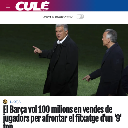
LEER EN CASTELLANO
Passa’t al mode estalvi
LLOTJA
El Barça vol 100 milions en vendes de
jugadors per afrontar el fitxatge d'un '9'
top