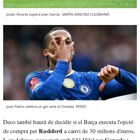
Julián Álvarez supera Joan García
SIMÓN SÁNCHEZ
CULEMANÍA
Joao Pedro celebra un gol amb el Chelsea
REDES
Deco també haurà de decidir si el Barça executa l'opció
Rashford
de compra per
a canvi de 30 milions d'euros.
Cancelo
I, en defensa, negociarà amb l'Al-Hilal per
i