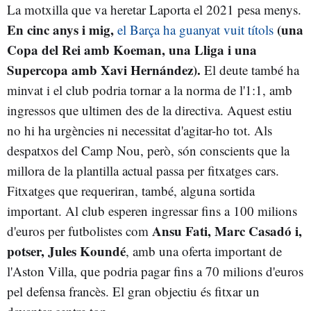
La motxilla que va heretar Laporta el 2021 pesa menys.
En cinc anys i mig,
(una
el Barça ha guanyat vuit títols
Copa del Rei amb Koeman, una Lliga i una
Supercopa amb Xavi Hernández).
El deute també ha
minvat i el club podria tornar a la norma de l'1:1, amb
ingressos que ultimen des de la directiva. Aquest estiu
no hi ha urgències ni necessitat d'agitar-ho tot. Als
despatxos del Camp Nou, però, són conscients que la
millora de la plantilla actual passa per fitxatges cars.
Fitxatges que requeriran, també, alguna sortida
important. Al club esperen ingressar fins a 100 milions
Ansu Fati, Marc Casadó i,
d'euros per futbolistes com
potser, Jules Koundé
, amb una oferta important de
l'Aston Villa, que podria pagar fins a 70 milions d'euros
pel defensa francès. El gran objectiu és fitxar un