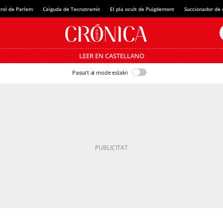
rol de Parlem
Caiguda de Tecnotramit
El pla ocult de Puigdemont
Succionador de c
LEER EN CASTELLANO
Passa’t al mode estalvi