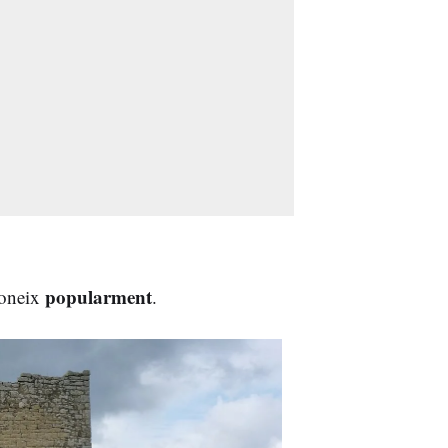
popularment
coneix
.