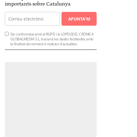
importants sobre Catalunya
APUNTA'M
De conformitat amb el RGPD i la LOPDGDD, CRÒNICA
GLOBALMEDIA S.L. tractarà les dades facilitades amb
la finalitat de remetre-li notícies d'actualitat.