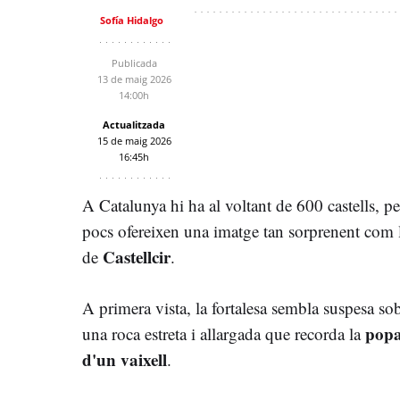
Sofía Hidalgo
Publicada
13 de maig 2026
14:00h
Actualitzada
15 de maig 2026
16:45h
A Catalunya hi ha al voltant de 600 castells, p
pocs ofereixen una imatge tan sorprenent com 
Castellcir
de
.
A primera vista, la fortalesa sembla suspesa so
pop
una roca estreta i allargada que recorda la
d'un vaixell
.