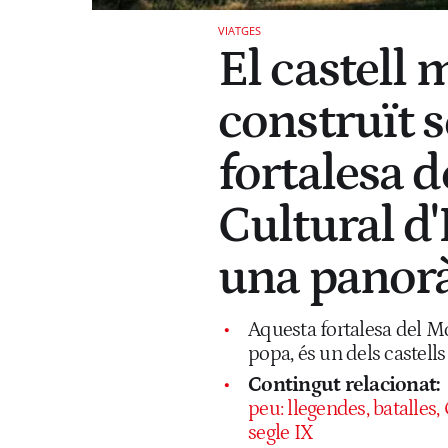
VIATGES
El castell 
construït 
fortalesa d
Cultural d'
una panor
Aquesta fortalesa del M
popa, és un dels castel
Contingut relacionat:
peu: llegendes, batalles,
segle IX