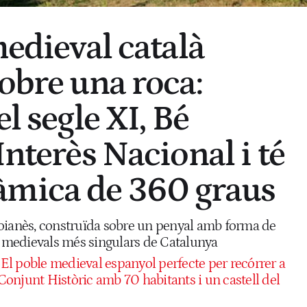
medieval català
sobre una roca:
el segle XI, Bé
Interès Nacional i té
àmica de 360 graus
oianès, construïda sobre un penyal amb forma de
ls medievals més singulars de Catalunya
El poble medieval espanyol perfecte per recórrer a
 Conjunt Històric amb 70 habitants i un castell del