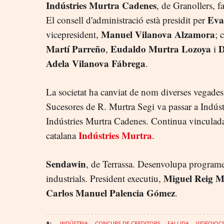
Indústries Murtra Cadenes
, de Granollers, f
Eva
El consell d'administració està presidit per
Manuel Vilanova Alzamora
vicepresident,
; 
Martí Parreño
Eudaldo Murtra Lozoya
D
,
i
Adela Vilanova Fábrega
.
La societat ha canviat de nom diverses vegades
Sucesores de R. Murtra Segi va passar a Indústr
Indústries Murtra Cadenes. Continua vinculada 
Indústries Murtra
catalana
.
Sendawin
, de Terrassa. Desenvolupa programe
Miguel Reig M
industrials. President executiu,
Carlos
Manuel Palencia Gómez
.
INDÚSTRIA
CONCURS DE CREDITORS
FALLIDA
VIDEOJOC