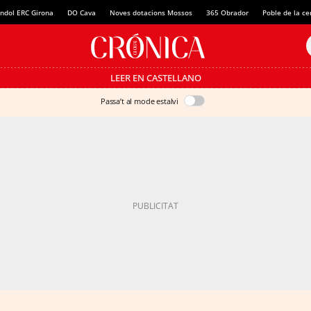
ndol ERC Girona
DO Cava
Noves dotacions Mossos
365 Obrador
Poble de la c
LEER EN CASTELLANO
Passa’t al mode estalvi