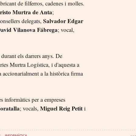
abricant de filferros, cadenes i molles.
risto Murtra de Anta
;
Salvador Edgar
consellers delegats,
avid Vilanova Fábrega
; vocal,
 durant els darrers anys. De
ies Murtra Logística, i d'aquesta a
accionarialment a la històrica firma
s informàtics per a empreses
oratalla
Miguel Reig Petit
; vocals,
i
S
INFORMÀTICA