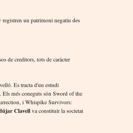
 registren un patrimoni negatiu des
sos de creditors, tots de caràcter
elló. Es tracta d'un estudi
. Els més coneguts són Sword of the
rection, i Whispike Survivors:
újar Clavell
va constituir la societat