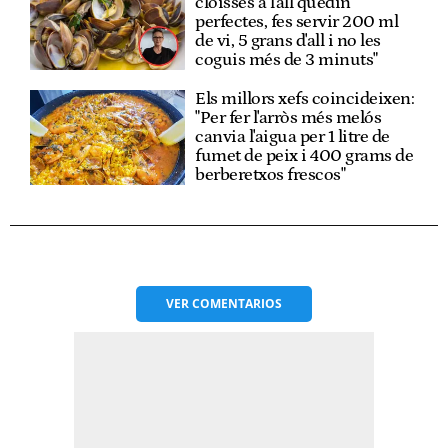
cloïsses a l'all quedin
perfectes, fes servir 200 ml
de vi, 5 grans d'all i no les
coguis més de 3 minuts"
Els millors xefs coincideixen:
"Per fer l'arròs més melós
canvia l'aigua per 1 litre de
fumet de peix i 400 grams de
berberetxos frescos"
VER
COMENTARIOS