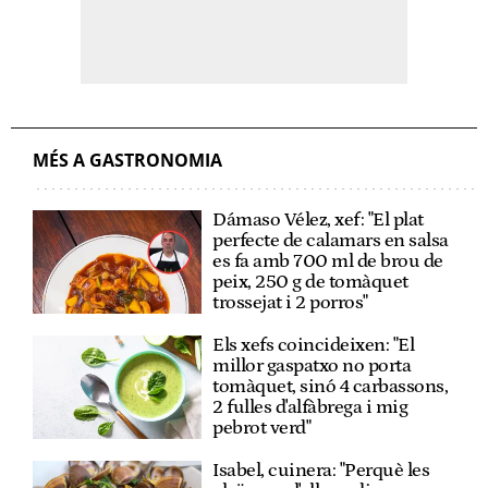
MÉS A GASTRONOMIA
Dámaso Vélez, xef: "El plat
perfecte de calamars en salsa
es fa amb 700 ml de brou de
peix, 250 g de tomàquet
trossejat i 2 porros"
Els xefs coincideixen: "El
millor gaspatxo no porta
tomàquet, sinó 4 carbassons,
2 fulles d'alfàbrega i mig
pebrot verd"
Isabel, cuinera: "Perquè les