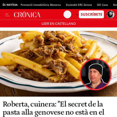
ÉS NOTÍCIA:
Promoció immobiliària Menorca
Escàndol ERC Girona
DO Cava
No
LEER EN CASTELLANO
Passa’t al mode estalvi
Roberta, cuinera: "El secret de la
pasta alla genovese no està en el