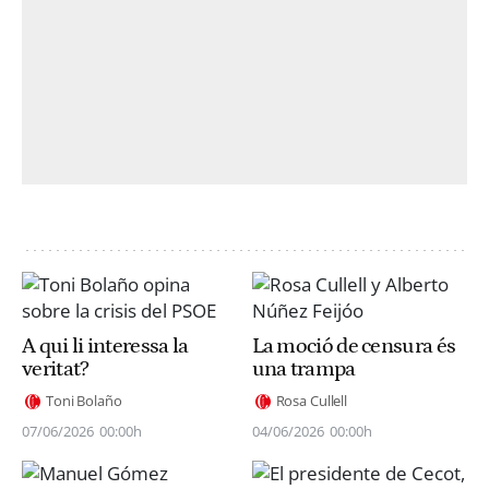
A qui li interessa la
La moció de censura és
veritat?
una trampa
Toni Bolaño
Rosa Cullell
07/06/2026
00:00h
04/06/2026
00:00h