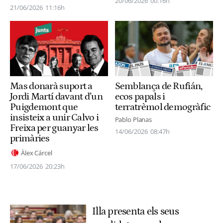
20/06/2026
00:16h
21/06/2026
11:16h
Mas donarà suport a
Semblança de Rufián,
Jordi Martí davant d’un
ecos papals i
Puigdemont que
terratrèmol demogràfic
insisteix a unir Calvo i
Pablo Planas
Freixa per guanyar les
14/06/2026
08:47h
primàries
Àlex Cárcel
17/06/2026
20:23h
Illa presenta els seus