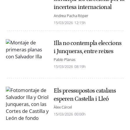
incertesa internacional
Andrea Pacha Röper
15/03/2026
12:15h
Illa no contempla eleccions
i Junqueras, entre reixes
Pablo Planas
15/03/2026
08:19h
Els pressupostos catalans
esperen Castella i Lleó
Àlex Cárcel
15/03/2026
00:00h