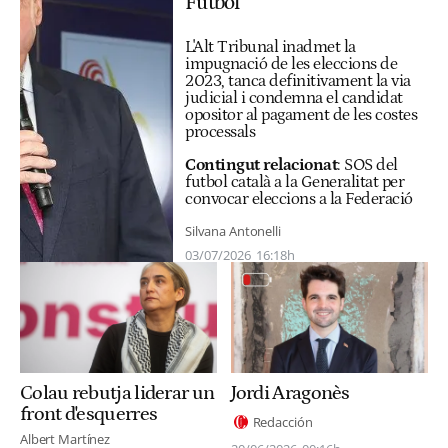
Futbol
L'Alt Tribunal inadmet la
impugnació de les eleccions de
2023, tanca definitivament la via
judicial i condemna el candidat
opositor al pagament de les costes
processals
Contingut relacionat
:
SOS del
futbol català a la Generalitat per
convocar eleccions a la Federació
Silvana Antonelli
03/07/2026
16:18h
Colau rebutja liderar un
Jordi Aragonès
front d'esquerres
Redacción
Albert Martínez