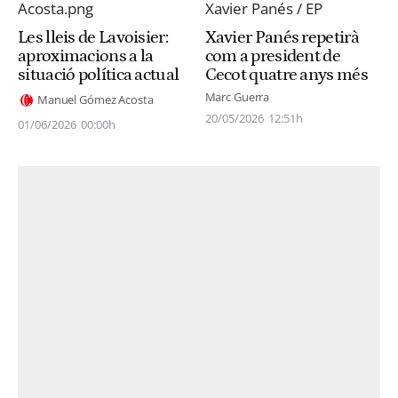
Les lleis de Lavoisier:
Xavier Panés repetirà
aproximacions a la
com a president de
situació política actual
Cecot quatre anys més
Marc Guerra
Manuel Gómez Acosta
20/05/2026
12:51h
01/06/2026
00:00h