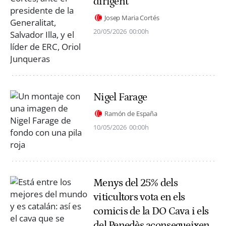
dirigent
Josep Maria Cortés
20/05/2026
00:00h
Nigel Farage
Ramón de España
10/05/2026
00:00h
Menys del 25% dels
viticultors vota en els
comicis de la DO Cava i els
del Penedès aconsegueixen