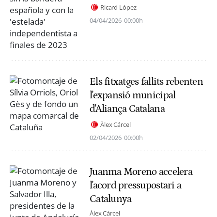
Ricard López
04/04/2026
00:00h
Els fitxatges fallits rebenten
l'expansió municipal
d'Aliança Catalana
Àlex Cárcel
02/04/2026
00:00h
Juanma Moreno accelera
l'acord pressupostari a
Catalunya
Àlex Cárcel