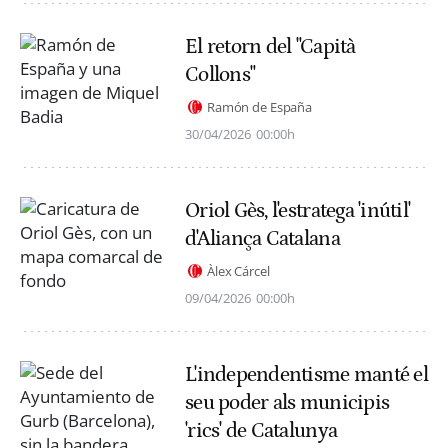
El retorn del "Capità
Collons"
Ramón de España
30/04/2026
00:00h
Oriol Gès, l'estratega 'inútil'
d'Aliança Catalana
Àlex Cárcel
09/04/2026
00:00h
L'independentisme manté el
seu poder als municipis
'rics' de Catalunya