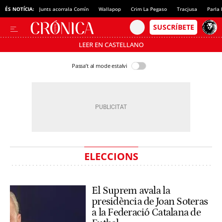
ÉS NOTÍCIA:
Junts acorrala Comín
Wallapop
Crim La Pegaso
Tracjusa
Parla 
LEER EN CASTELLANO
Passa’t al mode estalvi
ELECCIONS
El Suprem avala la
presidència de Joan Soteras
a la Federació Catalana de