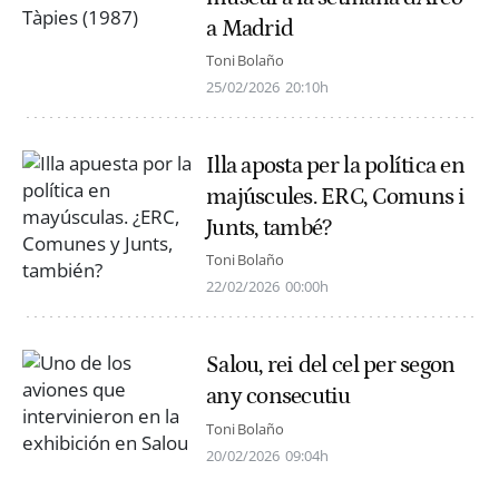
a Madrid
Toni Bolaño
25/02/2026
20:10h
Illa aposta per la política en
majúscules. ERC, Comuns i
Junts, també?
Toni Bolaño
22/02/2026
00:00h
Salou, rei del cel per segon
any consecutiu
Toni Bolaño
20/02/2026
09:04h