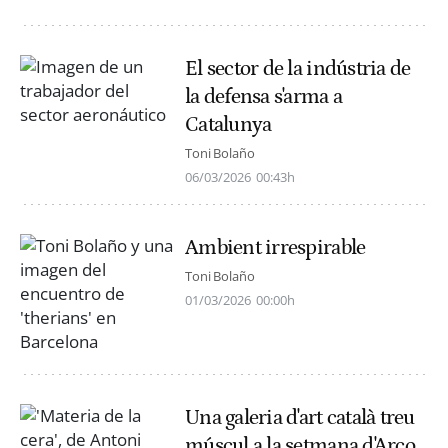
El sector de la indústria de
la defensa s'arma a
Catalunya
Toni Bolaño
06/03/2026
00:43h
Ambient irrespirable
Toni Bolaño
01/03/2026
00:00h
Una galeria d'art català treu
múscul a la setmana d'Arco