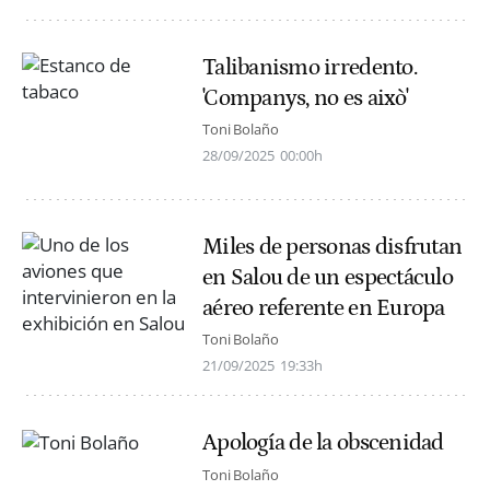
Talibanismo irredento.
'Companys, no es això'
Toni Bolaño
28/09/2025
00:00h
Miles de personas disfrutan
en Salou de un espectáculo
aéreo referente en Europa
Toni Bolaño
21/09/2025
19:33h
Apología de la obscenidad
Toni Bolaño