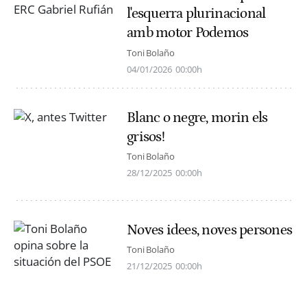
l'esquerra plurinacional
amb motor Podemos
Toni Bolaño
04/01/2026
00:00h
Blanc o negre, morin els
grisos!
Toni Bolaño
28/12/2025
00:00h
Noves idees, noves persones
Toni Bolaño
21/12/2025
00:00h