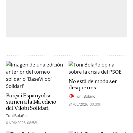
No està de moda ser
d'esquerres
Barça i Espanyol se
Toni Bolaño
sumen a la 14a edició
31/05/2026
00:00h
del Vilobí Solidari
Toni Bolaño
01/06/2026
08:58h