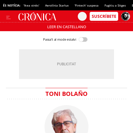
ÉS NOTÍCIA:
'Ikea xinès'
Aerolínia Starlux
'Fintech' suspesa
Fugitiu a Sitges
LEER EN CASTELLANO
Passa’t al mode estalvi
TONI BOLAÑO