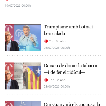
19/07/2026
00:00h
Trumpisme amb boina i
ben calada
Toni Bolaño
05/07/2026
00:00h
Deixeu de donar la tabarra
—i de fer el ridícul—
Toni Bolaño
28/06/2026
00:00h
Qui guanyarà els caucus a la