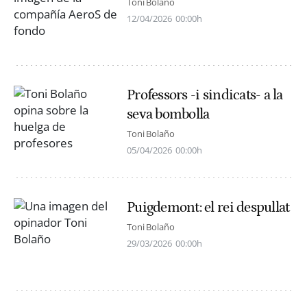
Toni Bolaño
12/04/2026
00:00h
Professors -i sindicats- a la
seva bombolla
Toni Bolaño
05/04/2026
00:00h
Puigdemont: el rei despullat
Toni Bolaño
29/03/2026
00:00h