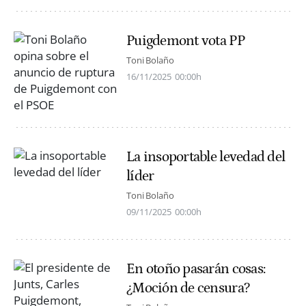
Puigdemont vota PP
Toni Bolaño
16/11/2025
00:00h
La insoportable levedad del
líder
Toni Bolaño
09/11/2025
00:00h
En otoño pasarán cosas:
¿Moción de censura?