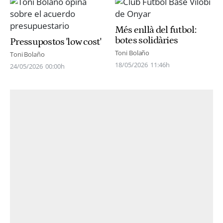
Més enllà del futbol:
botes solidàries
Pressupostos 'low cost'
Toni Bolaño
Toni Bolaño
18/05/2026
11:46h
24/05/2026
00:00h