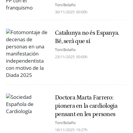
Toni Bolaño
30/11/2025
00:00h
Catalunya no és Espanya.
Bé, serà que sí
Toni Bolaño
23/11/2025
00:00h
Doctora Marta Farrero:
pionera en la cardiologia
pensant en les persones
Toni Bolaño
18/11/2025
19:27h