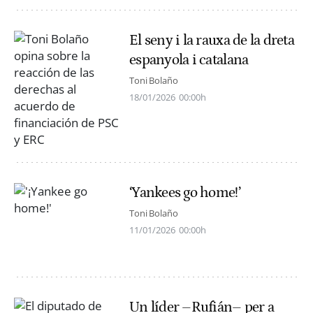
El seny i la rauxa de la dreta
espanyola i catalana
Toni Bolaño
18/01/2026
00:00h
‘Yankees go home!’
Toni Bolaño
11/01/2026
00:00h
Un líder –Rufián– per a