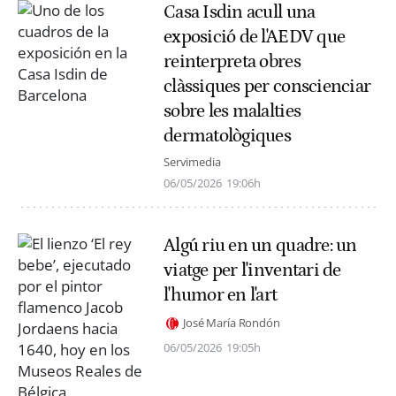
Casa Isdin acull una
exposició de l'AEDV que
reinterpreta obres
clàssiques per conscienciar
sobre les malalties
dermatològiques
Servimedia
06/05/2026
19:06h
Algú riu en un quadre: un
viatge per l'inventari de
l'humor en l'art
José María Rondón
06/05/2026
19:05h