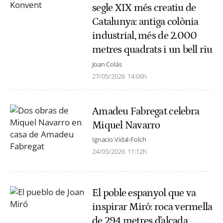
segle XIX més creatiu de
Catalunya: antiga colònia
industrial, més de 2.000
metres quadrats i un bell riu
Joan Colás
27/05/2026
14:06h
Amadeu Fabregat celebra
Miquel Navarro
Ignacio Vidal-Folch
24/05/2026
11:12h
El poble espanyol que va
inspirar Miró: roca vermella
de 294 metres d'alçada,