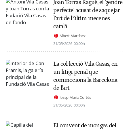
Joan Torras Ragué, el ‘gendre
perfecte’ acusat de saquejar
l’art de l’últim mecenes
català
Albert Martínez
31/05/2026
00:00h
La col·lecció Vila Casas, en
un litigi penal que
commociona la Barcelona
de l'art
Josep Maria Cortés
31/05/2026
00:00h
El convent de monges del