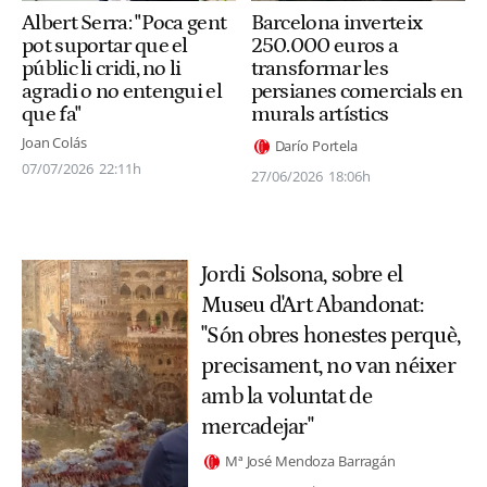
Albert Serra: "Poca gent
Barcelona inverteix
pot suportar que el
250.000 euros a
públic li cridi, no li
transformar les
agradi o no entengui el
persianes comercials en
que fa"
murals artístics
Joan Colás
Darío Portela
07/07/2026
22:11h
27/06/2026
18:06h
Jordi Solsona, sobre el
Museu d'Art Abandonat:
"Són obres honestes perquè,
precisament, no van néixer
amb la voluntat de
mercadejar"
Mª José Mendoza Barragán