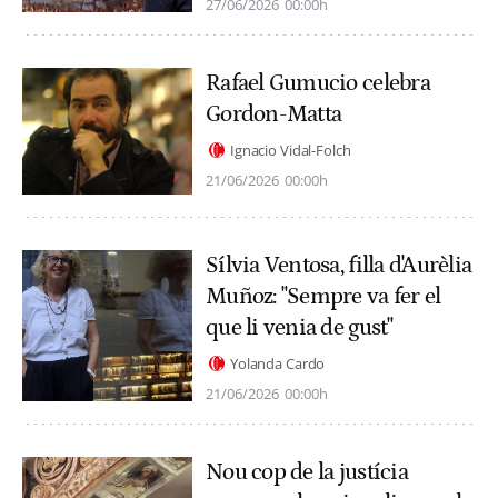
27/06/2026
00:00h
Rafael Gumucio celebra
Gordon-Matta
Ignacio Vidal-Folch
21/06/2026
00:00h
Sílvia Ventosa, filla d'Aurèlia
Muñoz: "Sempre va fer el
que li venia de gust"
Yolanda Cardo
21/06/2026
00:00h
Nou cop de la justícia