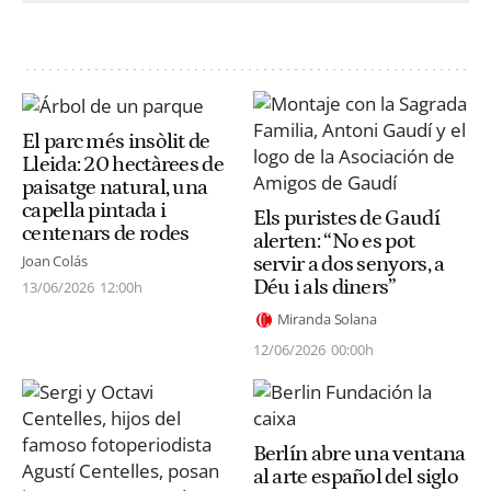
El parc més insòlit de
Lleida: 20 hectàrees de
paisatge natural, una
capella pintada i
Els puristes de Gaudí
centenars de rodes
alerten: “No es pot
Joan Colás
servir a dos senyors, a
Déu i als diners”
13/06/2026
12:00h
Miranda Solana
12/06/2026
00:00h
Berlín abre una ventana
al arte español del siglo