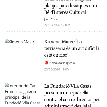
platges paradisíaques i un
Bé d'Interès Cultural
Joan Colás
22/05/2026
17:00h
Ximena Maier: "La
terrisseria és un art difícil i
està en risc"
Anna María Iglesia
20/05/2026
19:00h
La Fundació Vila Casas
presenta una querella
contra el seu exdirector per
administració deslleial