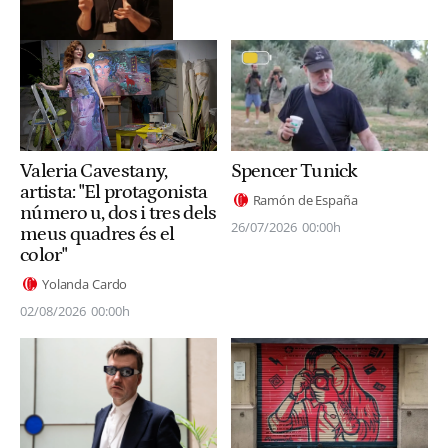
Valeria Cavestany,
Spencer Tunick
artista: "El protagonista
Ramón de España
número u, dos i tres dels
26/07/2026
00:00h
meus quadres és el
color"
Yolanda Cardo
02/08/2026
00:00h