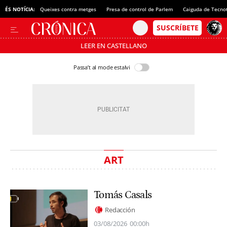
ÉS NOTÍCIA:
Queixes contra metges
Presa de control de Parlem
Caiguda de Tecno
LEER EN CASTELLANO
Passa’t al mode estalvi
ART
Tomás Casals
Redacción
03/08/2026
00:00h