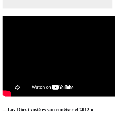
—Lav Diaz i vostè es van conèixer el 2013 a