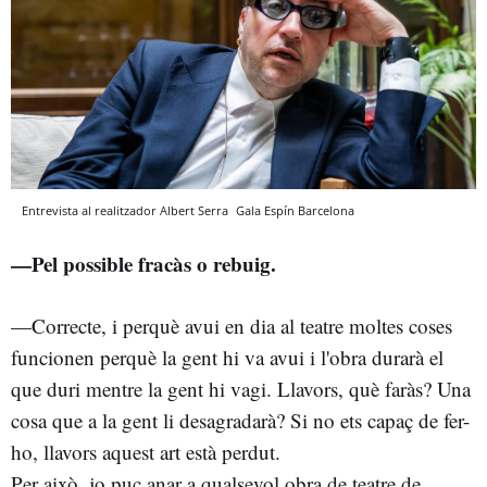
Entrevista al realitzador Albert Serra
Gala Espín
Barcelona
—Pel possible fracàs o rebuig.
—Correcte, i perquè avui en dia al teatre moltes coses
funcionen perquè la gent hi va avui i l'obra durarà el
que duri mentre la gent hi vagi. Llavors, què faràs? Una
cosa que a la gent li desagradarà? Si no ets capaç de fer-
ho, llavors aquest art està perdut.
Per això, jo puc anar a qualsevol obra de teatre de