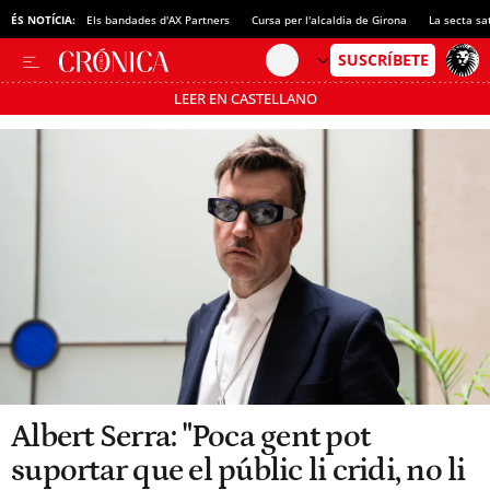
ÉS NOTÍCIA:
Els bandades d'AX Partners
Cursa per l'alcaldia de Girona
La secta sa
LEER EN CASTELLANO
Passa’t al mode estalvi
Albert Serra: "Poca gent pot
suportar que el públic li cridi, no li