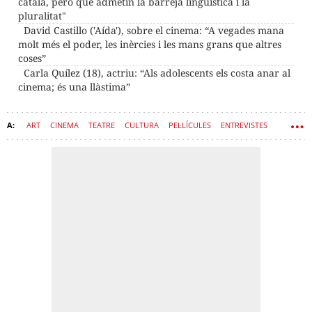
català, però que admetin la barreja lingüística i la
pluralitat"
David Castillo ('Aída'), sobre el cinema: “A vegades mana
molt més el poder, les inèrcies i les mans grans que altres
coses”
Carla Quílez (18), actriu: “Als adolescents els costa anar al
cinema; és una llàstima”
ART
CINEMA
TEATRE
CULTURA
PEL·LÍCULES
ENTREVISTES