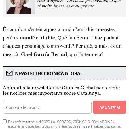
Ana Wagener: “La classe privilegiada, la que
té molts diners, es creu impune”
És aquí on s'entén aquesta unió d'ambdós cineastes,
es manté el dubte
però
. Què fan Serra i Diaz parlant
d'aquest personatge controvertit? Per què, a més, és un
Gael García Bernal
mexicà,
, qui l'interpreta?
NEWSLETTER CRÓNICA GLOBAL
Apunta't a la newsletter de Crònica Global per a rebre
les notícies més importants sobre Catalunya.
APUNTA'M
De conformitat amb el RGPD i la LOPDGDD, CRÒNICA GLOBALMEDIA S.L.
tractarà les dades facilitades amb la finalitat de remetre-li notícies d'actualitat.