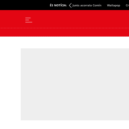
ÉS NOTÍCIA:
Junts acorrala Comín
Wallapop
Cr