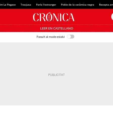
im La Pegaso
Tracjusa
Parla l'estranger
Poble de la ceràmica negra
Recepta am
LEER EN CASTELLANO
Passa’t al mode estalvi