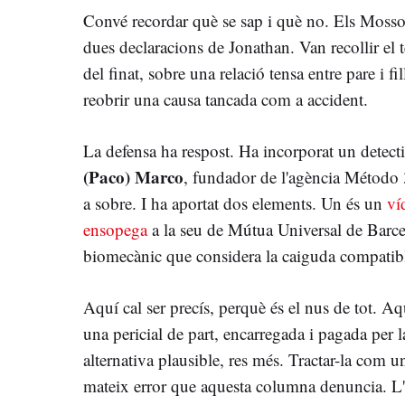
Convé recordar què se sap i què no. Els Mossos
dues declaracions de Jonathan. Van recollir el 
del finat, sobre una relació tensa entre pare i fi
reobrir una causa tancada com a accident.
La defensa ha respost. Ha incorporat un detect
(Paco) Marco
, fundador de l'agència Método 3
a sobre. I ha aportat dos elements. Un és un
ví
ensopega
a la seu de Mútua Universal de Barcel
biomecànic que considera la caiguda compatibl
Aquí cal ser precís, perquè és el nus de tot. Aq
una pericial de part, encarregada i pagada per 
alternativa plausible, res més. Tractar-la com una
mateix error que aquesta columna denuncia. L