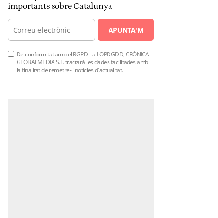
importants sobre Catalunya
APUNTA'M
De conformitat amb el RGPD i la LOPDGDD, CRÒNICA
GLOBALMEDIA S.L. tractarà les dades facilitades amb
la finalitat de remetre-li notícies d'actualitat.