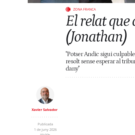
ZONA FRANCA
El relat qu
(Jonathan)
"Potser Andic sigui culpable
resolt sense esperar al tribu
dany"
Xavier Salvador
Publicada
1 de juny 2026
00:00h