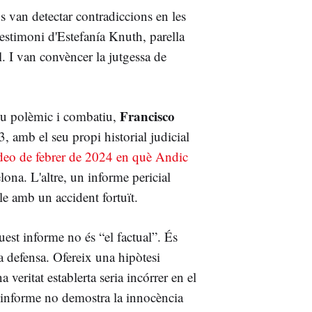
 van detectar contradiccions en les
testimoni d'Estefanía Knuth, parella
ll. I van convèncer la jutgessa de
Francisco
iu polèmic i combatiu,
, amb el seu propi historial judicial
deo de febrer de 2024 en què Andic
ona. L'altre, un informe pericial
e amb un accident fortuït.
uest informe no és “el factual”. És
la defensa. Ofereix una hipòtesi
 veritat establerta seria incórrer en el
'informe no demostra la innocència