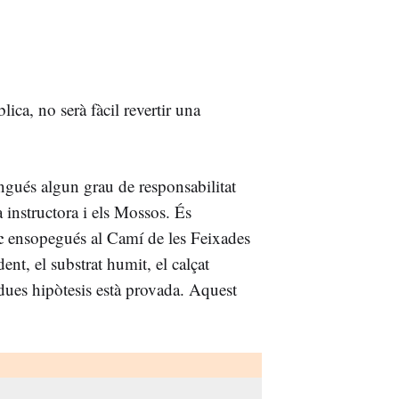
ca, no serà fàcil revertir una
tingués algun grau de responsabilitat
 instructora i els Mossos. És
c
ensopegués al Camí de les Feixades
nt, el substrat humit, el calçat
 dues hipòtesis està provada. Aquest