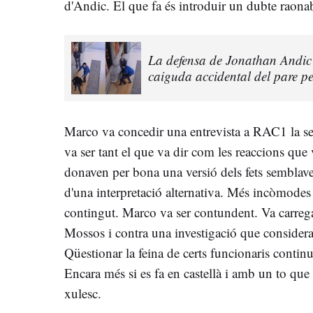
d'Andic. El que fa és introduir un dubte raonab
La defensa de Jonathan Andic 
caiguda accidental del pare pe
Marco va concedir una entrevista a RAC1 la se
va ser tant el que va dir com les reaccions que
donaven per bona una versió dels fets semblav
d'una interpretació alternativa. Més incòmodes q
contingut. Marco va ser contundent. Va carregar
Mossos i contra una investigació que considera
Qüestionar la feina de certs funcionaris contin
Encara més si es fa en castellà i amb un to que
xulesc.