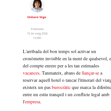
Urimare Vega
Publicada
15 de maig 2026
12:00h
L'arribada del bon temps sol activar un
cronòmetre invisible en la ment de qualsevol, e
del compte enrere per a les tan estimades
vacances
. Tanmateix, abans de
llançar-se
a
reservar aquell hotel o tancar l'itinerari del viat
existeix un pas
burocràtic
que marca la diferèn
entre un estiu tranquil i un conflicte legal amb
l'
empresa
.