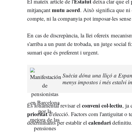
Estatut
El mateix article de l'
deixa clar que el 
mutu acord
mitjançant
. Això significa que ni 
compte, ni la companyia pot imposar-les sense 
En cas de discrepància, la llei ofereix mecanis
s'arriba a un punt de trobada, un jutge social f
sumari que és preferent i urgent.
Suècia dóna una lliçó a Espan
menys impostos i més estalvi i
conveni col·lectiu
És fonamental revisar el
, ja
prioritat
d'elecció. Factors com l'antiguitat o te
calendari
determinants per establir el
definitiu