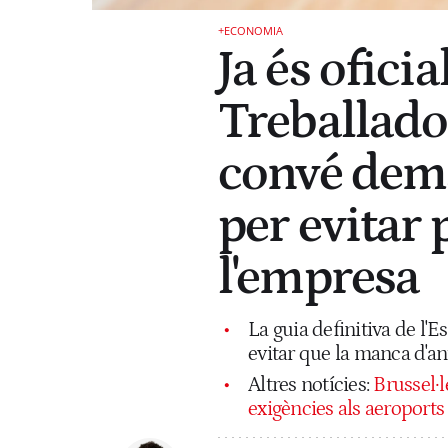
+ECONOMIA
Ja és oficia
Treballado
convé dema
per evitar
l'empresa
La guia definitiva de l'E
evitar que la manca d'ant
Altres notícies:
Brussel·l
exigències als aeroports 