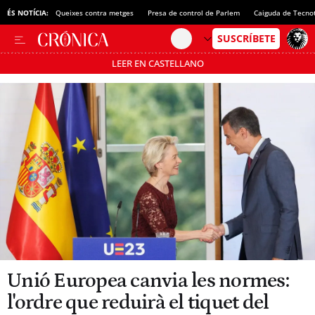
ÉS NOTÍCIA:
Queixes contra metges
Presa de control de Parlem
Caiguda de Tecno
LEER EN CASTELLANO
Passa’t al mode estalvi
Unió Europea canvia les normes:
l'ordre que reduirà el tiquet del