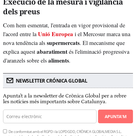
Execució de la mesura i vigilància
dels preus
Com hem esmentat, l'entrada en vigor provisional de
Unió Europea
l'acord entre la
i el Mercosur marca una
supermercats
nova tendència als
. El mecanisme que
abaratiment
explica aquest
és l'eliminació progressiva
aliments
d'aranzels sobre els
.
NEWSLETTER CRÓNICA GLOBAL
Apunta't a la newsletter de Crònica Global per a rebre
les notícies més importants sobre Catalunya.
APUNTA'M
De conformitat amb el RGPD i la LOPDGDD, CRÒNICA GLOBALMEDIA S.L.