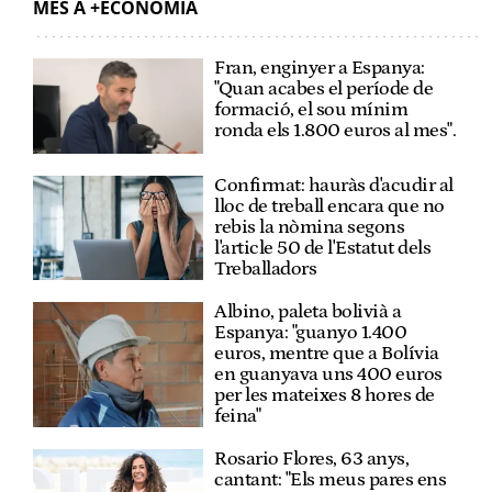
MÉS A +ECONOMIA
Fran, enginyer a Espanya:
"Quan acabes el període de
formació, el sou mínim
ronda els 1.800 euros al mes".
Confirmat: hauràs d'acudir al
lloc de treball encara que no
rebis la nòmina segons
l'article 50 de l'Estatut dels
Treballadors
Albino, paleta bolivià a
Espanya: "guanyo 1.400
euros, mentre que a Bolívia
en guanyava uns 400 euros
per les mateixes 8 hores de
feina"
Rosario Flores, 63 anys,
cantant: "Els meus pares ens