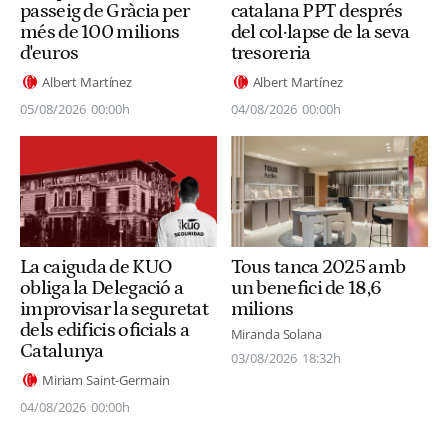
passeig de Gràcia per
catalana PPT després
més de 100 milions
del col·lapse de la seva
d'euros
tresoreria
Albert Martínez
Albert Martínez
05/08/2026
00:00h
04/08/2026
00:00h
La caiguda de KUO
Tous tanca 2025 amb
obliga la Delegació a
un benefici de 18,6
improvisar la seguretat
milions
dels edificis oficials a
Miranda Solana
Catalunya
03/08/2026
18:32h
Miriam Saint-Germain
04/08/2026
00:00h