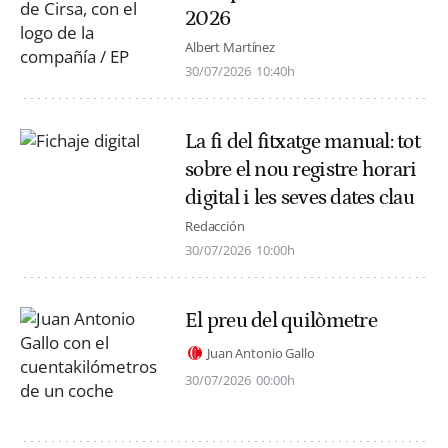
2026
Albert Martínez
30/07/2026
10:40h
La fi del fitxatge manual: tot
sobre el nou registre horari
digital i les seves dates clau
Redacción
30/07/2026
10:00h
El preu del quilòmetre
Juan Antonio Gallo
30/07/2026
00:00h