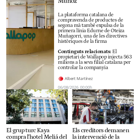
Muñoz
La plataforma catalana de
compravenda de productes de
segona mà també expulsa de la
primera línia Edurne de Oteiza
Muñagorri, una de les directives
històriques de la firma
Continguts relacionats:
El
propietari de Wallapop injecta 563
milions a la seva filial catalana per
controlar la companyia
Albert Martínez
06/08/2026
00:00h
El grup turc Kaya
Els creditors demanen
compra l'hotel Meliá del
la intervenció de la