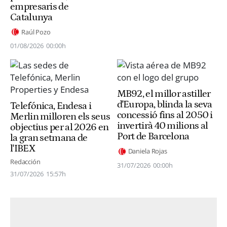
empresaris de
Catalunya
Raúl Pozo
01/08/2026
00:00h
MB92, el millor astiller
d'Europa, blinda la seva
Telefónica, Endesa i
concessió fins al 2050 i
Merlin milloren els seus
invertirà 40 milions al
objectius per al 2026 en
Port de Barcelona
la gran setmana de
l'IBEX
Daniela Rojas
Redacción
31/07/2026
00:00h
31/07/2026
15:57h