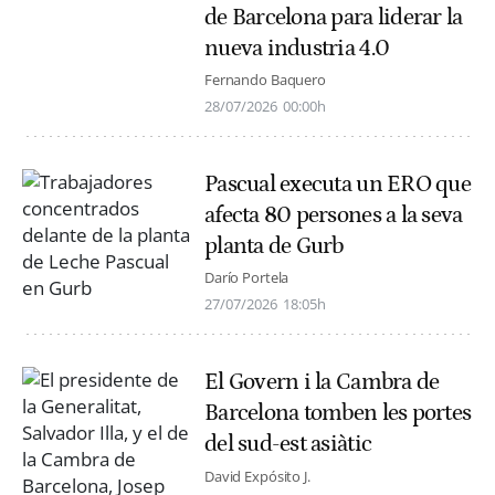
de Barcelona para liderar la
nueva industria 4.0
Fernando Baquero
28/07/2026
00:00h
Pascual executa un ERO que
afecta 80 persones a la seva
planta de Gurb
Darío Portela
27/07/2026
18:05h
El Govern i la Cambra de
Barcelona tomben les portes
del sud-est asiàtic
David Expósito J.