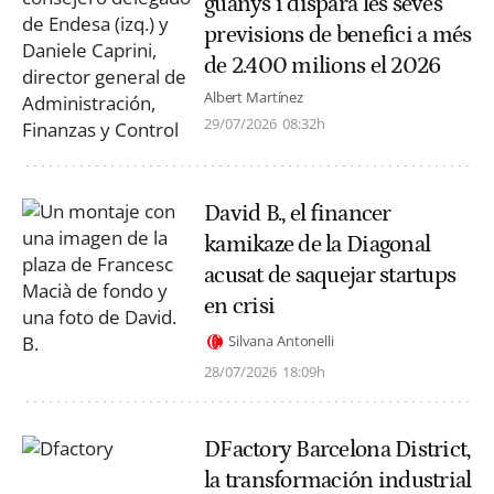
guanys i dispara les seves
previsions de benefici a més
de 2.400 milions el 2026
Albert Martínez
29/07/2026
08:32h
David B., el financer
kamikaze de la Diagonal
acusat de saquejar startups
en crisi
Silvana Antonelli
28/07/2026
18:09h
DFactory Barcelona District,
la transformación industrial