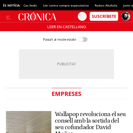
ÉS NOTÍCIA:
Cas Andic
Llei contra compra especulativa
Radars Altafulla
Junts 
LEER EN CASTELLANO
Passa’t al mode estalvi
EMPRESES
Wallapop revoluciona el seu
consell amb la sortida del
seu cofundador David