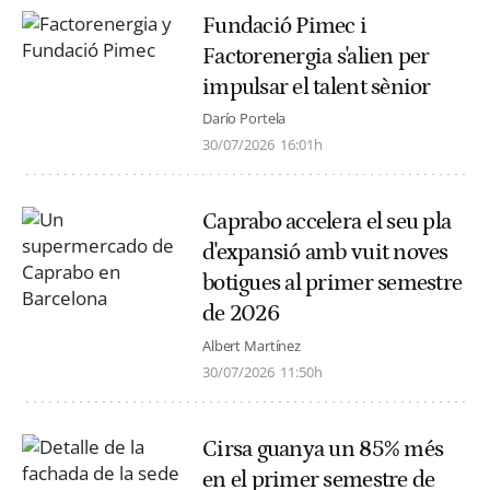
Fundació Pimec i
Factorenergia s'alien per
impulsar el talent sènior
Darío Portela
30/07/2026
16:01h
Caprabo accelera el seu pla
d'expansió amb vuit noves
botigues al primer semestre
de 2026
Albert Martínez
30/07/2026
11:50h
Cirsa guanya un 85% més
en el primer semestre de