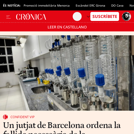
ÉS NOTÍCIA:
Promoció immobiliària Menorca
Escàndol ERC Girona
DO Cava
No
LEER EN CASTELLANO
Passa’t al mode estalvi
CONFIDENT VIP
Un jutjat de Barcelona ordena la