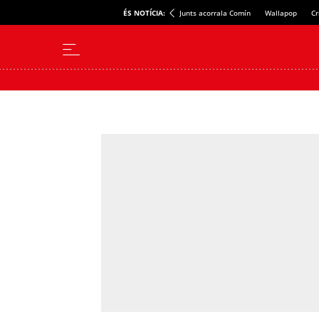
ÉS NOTÍCIA:
Junts acorrala Comín
Wallapop
Cr