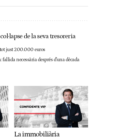
ol·lapse de la seva tresoreria
e tot just 200.000 euros
a: fallida necessària després d'una dècada
La immobiliària