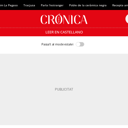
im La Pegaso
Tracjusa
Parla l'estranger
Poble de la ceràmica negra
Recepta am
LEER EN CASTELLANO
Passa’t al mode estalvi