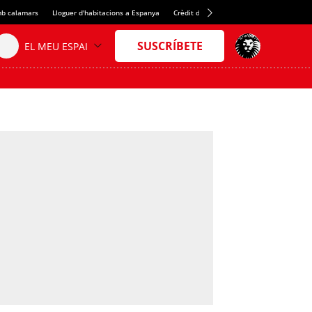
b calamars
Lloguer d'habitacions a Espanya
Crèdit del Spotify Camp Nou
Juan Evar