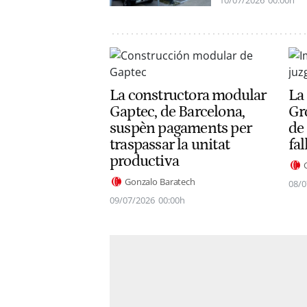
10/07/2026
00:00h
La constructora modular
La
Gaptec, de Barcelona,
Gro
suspèn pagaments per
de 
traspassar la unitat
fal
productiva
Gonzalo Baratech
08/0
09/07/2026
00:00h