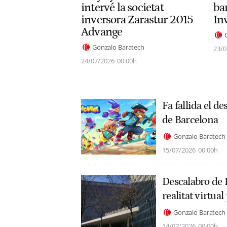
intervé la societat
ba
inversora Zarastur 2015
In
Advange
Gonzalo Baratech
23/0
24/07/2026
00:00h
Fa fallida el d
de Barcelona
Gonzalo Baratech
15/07/2026
00:00h
Descalabro de 
realitat virtual
Gonzalo Baratech
14/07/2026
00:00h