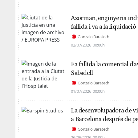
Azorman, enginyeria indus
fallida i va a la liquidació
Gonzalo Baratech
02/07/2026
00:00h
Fa fallida la comercial d’
Sabadell
Gonzalo Baratech
01/07/2026
00:00h
La desenvolupadora de vi
a Barcelona després de per
Gonzalo Baratech
26/06/2026
00:00h