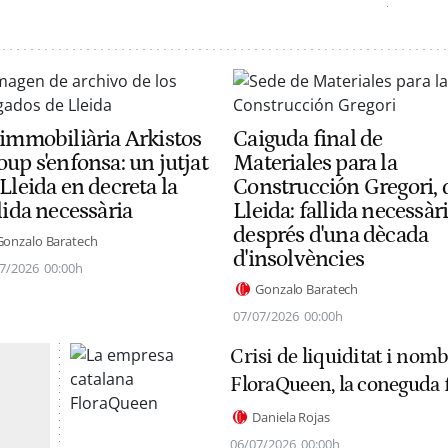
 immobiliària Arkistos
Caiguda final de
up s'enfonsa: un jutjat
Materiales para la
Lleida en decreta la
Construcción Gregori, 
lida necessària
Lleida: fallida necessàr
després d'una dècada
Gonzalo Baratech
d'insolvències
7/2026
00:00h
Gonzalo Baratech
07/07/2026
00:00h
Crisi de liquiditat i nom
FloraQueen, la coneguda f
Daniela Rojas
06/07/2026
00:00h