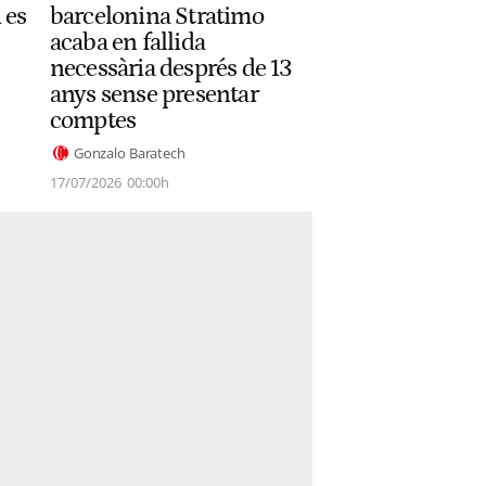
 es
barcelonina Stratimo
acaba en fallida
necessària després de 13
anys sense presentar
comptes
Gonzalo Baratech
17/07/2026
00:00h