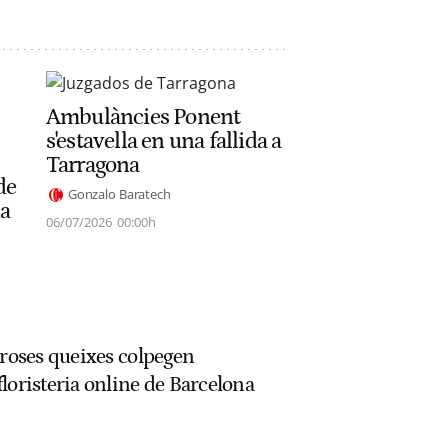
Ambulàncies Ponent
s'estavella en una fallida a
Tarragona
de
Gonzalo Baratech
ia
06/07/2026
00:00h
broses queixes colpegen
loristeria online de Barcelona