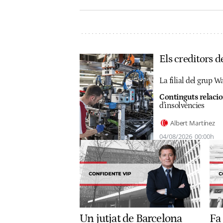
Els creditors d
La filial del grup 
Continguts relacio
d'insolvències
Albert Martínez
04/08/2026
00:00h
Un jutjat de Barcelona
Fa 