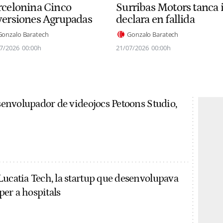
rcelonina Cinco
Surribas Motors tanca i
versiones Agrupadas
declara en fallida
Gonzalo Baratech
Gonzalo Baratech
7/2026
00:00h
21/07/2026
00:00h
esenvolupador de videojocs Petoons Studio,
Lucatia Tech, la startup que desenvolupava
 per a hospitals