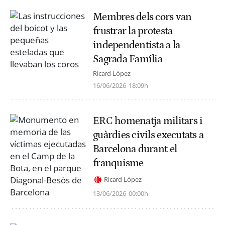
Membres dels cors van
frustrar la protesta
independentista a la
Sagrada Família
Ricard López
16/06/2026
18:09h
ERC homenatja militars i
guàrdies civils executats a
Barcelona durant el
franquisme
Ricard López
13/06/2026
00:00h