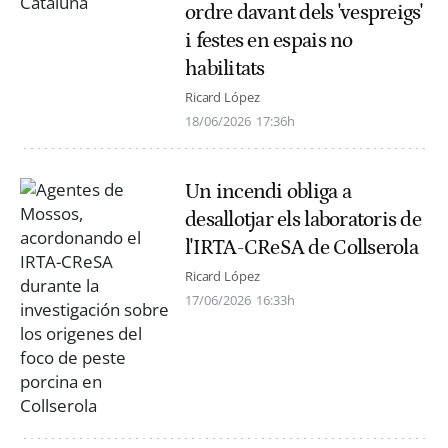
ordre davant dels 'vespreigs'
i festes en espais no
habilitats
Ricard López
18/06/2026
17:36h
Un incendi obliga a
desallotjar els laboratoris de
l'IRTA-CReSA de Collserola
Ricard López
17/06/2026
16:33h