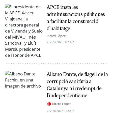
APCE insta les
administracions públiques
a facilitar la construcció
d'habitatge
Ricard López
26/05/2026
18:00h
Albano Dante, de flagell de la
corrupció sanitària a
Catalunya a irredempt de
l'independentisme
Ricard López
23/05/2026
00:00h