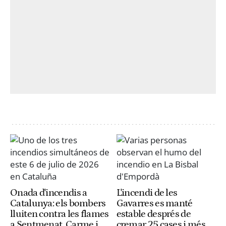
Onada d'incendis a
L'incendi de les
Catalunya: els bombers
Gavarres es manté
lluiten contra les flames
estable després de
a Sentmenat, Carme i
cremar 25 cases i més