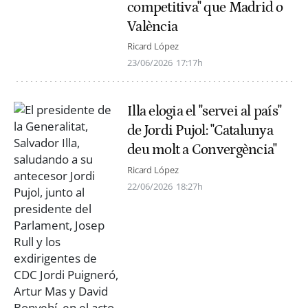
competitiva" que Madrid o
València
Ricard López
23/06/2026
17:17h
Illa elogia el "servei al país"
de Jordi Pujol: "Catalunya
deu molt a Convergència"
Ricard López
22/06/2026
18:27h