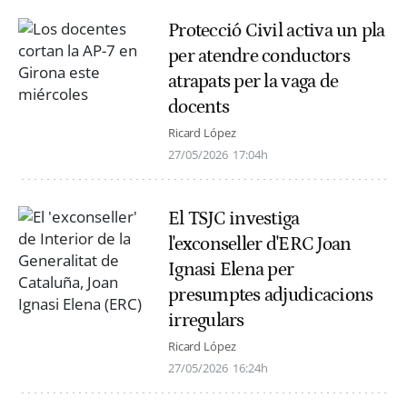
Protecció Civil activa un pla
per atendre conductors
atrapats per la vaga de
docents
Ricard López
27/05/2026
17:04h
El TSJC investiga
l'exconseller d'ERC Joan
Ignasi Elena per
presumptes adjudicacions
irregulars
Ricard López
27/05/2026
16:24h