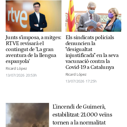
Els sindicats policials
Junts s'imposa, a mitges:
denuncien la
RTVE revisarà el
"desigualtat
contingut de 'La gran
injustificada" en la seva
aventura de la llengua
vacunació contra la
espanyola'
Covid-19 a Catalunya
Ricard López
Ricard López
13/07/2026
20:53h
13/07/2026
17:25h
L'incendi de Guimerà,
estabilitzat: 21.000 veïns
tornen a la normalitat