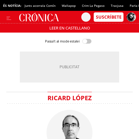
ÉS NOTÍCIA:
Junts acorrala Comín
Wallapop
Crim La Pegaso
Tracjusa
Parla 
LEER EN CASTELLANO
Passa’t al mode estalvi
RICARD LÓPEZ