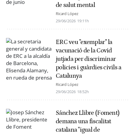
de salut mental
Ricard López
29/06/2026
19:11h
ERC veu "exemplar" la
vacunació de la Covid
jutjada per discriminar
policies i guàrdies civils a
Catalunya
Ricard López
29/06/2026
18:52h
Sánchez Llibre (Foment)
demana una fiscalitat
catalana "igual de