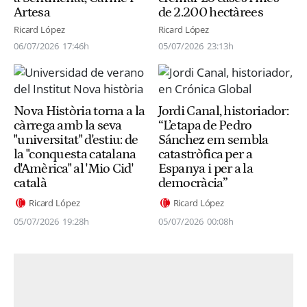
Artesa
de 2.200 hectàrees
Ricard López
Ricard López
06/07/2026
17:46h
05/07/2026
23:13h
Nova Història torna a la
Jordi Canal, historiador:
càrrega amb la seva
“L’etapa de Pedro
"universitat" d'estiu: de
Sánchez em sembla
la "conquesta catalana
catastròfica per a
d'Amèrica" al 'Mio Cid'
Espanya i per a la
català
democràcia”
Ricard López
Ricard López
05/07/2026
19:28h
05/07/2026
00:08h