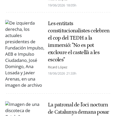
19/06/2026
18:05h
Les entitats
constitucionalistes celebren
el cop del TEDH a la
immersió: "No es pot
excloure el castellà a les
escoles"
Ricard López
18/06/2026
21:33h
La patronal de l'oci nocturn
de Catalunya demana posar