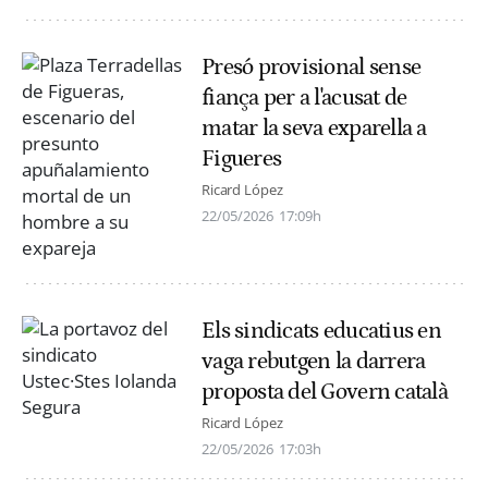
Presó provisional sense
fiança per a l'acusat de
matar la seva exparella a
Figueres
Ricard López
22/05/2026
17:09h
Els sindicats educatius en
vaga rebutgen la darrera
proposta del Govern català
Ricard López
22/05/2026
17:03h