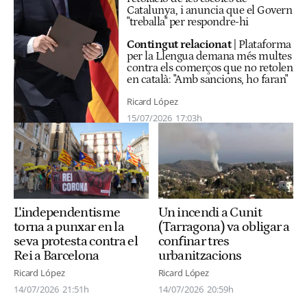
Catalunya, i anuncia que el Govern
"treballa" per respondre-hi
Contingut relacionat
|
Plataforma
per la Llengua demana més multes
contra els comerços que no retolen
en català: "Amb sancions, ho faran"
Ricard López
15/07/2026
17:03h
Un incendi a Cunit
L'independentisme
(Tarragona) va obligar a
torna a punxar en la
confinar tres
seva protesta contra el
urbanitzacions
Rei a Barcelona
Ricard López
Ricard López
14/07/2026
20:59h
14/07/2026
21:51h