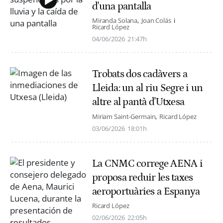
d'una pantalla
Miranda Solana
Joan Colás
Ricard López
04/06/2026
21:47h
Trobats dos cadàvers a
Lleida: un al riu Segre i un
altre al pantà d'Utxesa
Miriam Saint-Germain
Ricard López
03/06/2026
18:01h
La CNMC correge AENA i
proposa reduir les taxes
aeroportuàries a Espanya
Ricard López
02/06/2026
22:05h