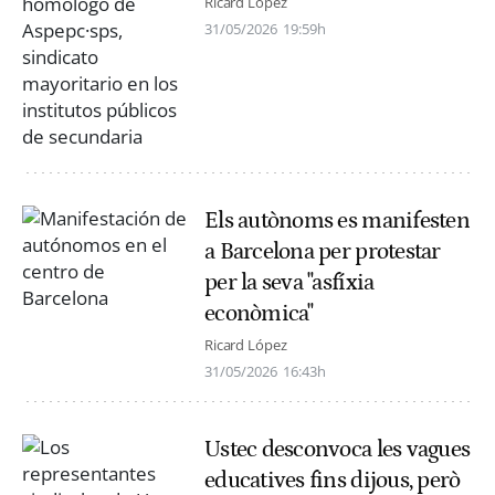
Ricard López
31/05/2026
19:59h
Els autònoms es manifesten
a Barcelona per protestar
per la seva "asfíxia
econòmica"
Ricard López
31/05/2026
16:43h
Ustec desconvoca les vagues
educatives fins dijous, però