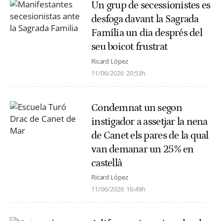
Un grup de secessionistes es
desfoga davant la Sagrada
Família un dia després del
seu boicot frustrat
Ricard López
11/06/2026
20:53h
Condemnat un segon
instigador a assetjar la nena
de Canet els pares de la qual
van demanar un 25% en
castellà
Ricard López
11/06/2026
16:49h