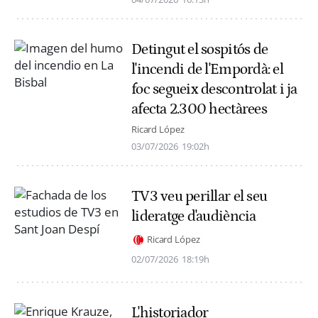
Detingut el sospitós de
l'incendi de l'Empordà: el
foc segueix descontrolat i ja
afecta 2.300 hectàrees
Ricard López
03/07/2026
19:02h
TV3 veu perillar el seu
lideratge d'audiència
Ricard López
02/07/2026
18:19h
L'historiador