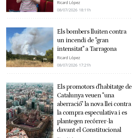
Ricard López
08/07/2026
18:11h
Els bombers lluiten contra
un incendi de "gran
intensitat" a Tarragona
Ricard López
08/07/2026
17:21h
Els promotors d'habitatge de
Catalunya veuen "una
aberració" la nova llei contra
la compra especulativa i es
plantegen recórrer-la
davant el Constitucional