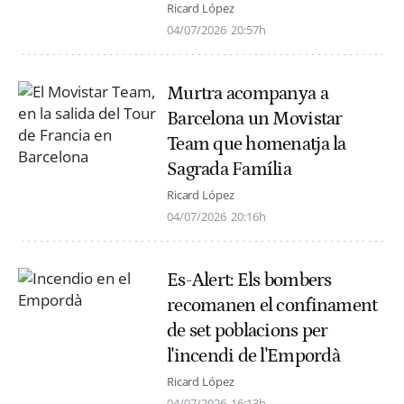
Ricard López
04/07/2026
20:57h
Murtra acompanya a
Barcelona un Movistar
Team que homenatja la
Sagrada Família
Ricard López
04/07/2026
20:16h
Es-Alert: Els bombers
recomanen el confinament
de set poblacions per
l'incendi de l'Empordà
Ricard López
04/07/2026
16:13h