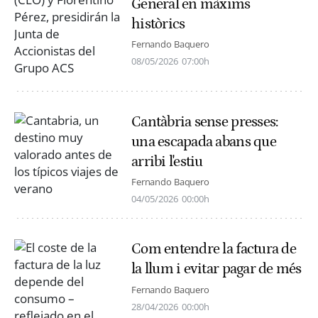
General en màxims
històrics
Fernando Baquero
08/05/2026
07:00h
Cantàbria sense presses:
una escapada abans que
arribi l'estiu
Fernando Baquero
04/05/2026
00:00h
Com entendre la factura de
la llum i evitar pagar de més
Fernando Baquero
28/04/2026
00:00h