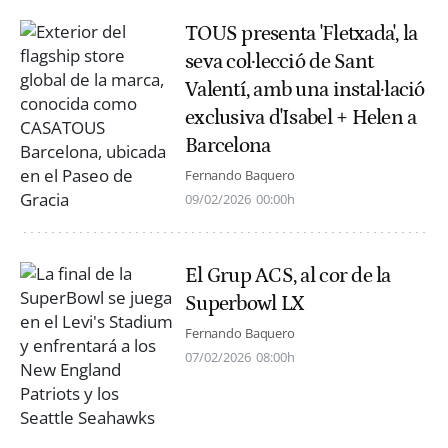
TOUS presenta 'Fletxada', la
seva col·lecció de Sant
Valentí, amb una instal·lació
exclusiva d'Isabel + Helen a
Barcelona
Fernando Baquero
09/02/2026
00:00h
El Grup ACS, al cor de la
Superbowl LX
Fernando Baquero
07/02/2026
08:00h