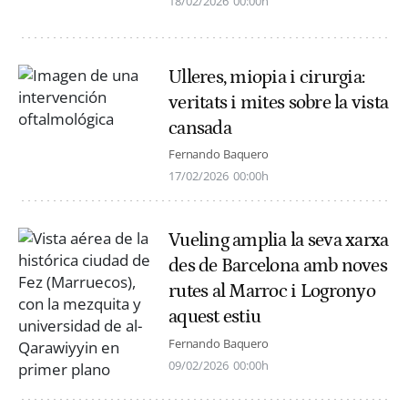
18/02/2026
00:00h
Ulleres, miopia i cirurgia:
veritats i mites sobre la vista
cansada
Fernando Baquero
17/02/2026
00:00h
Vueling amplia la seva xarxa
des de Barcelona amb noves
rutes al Marroc i Logronyo
aquest estiu
Fernando Baquero
09/02/2026
00:00h