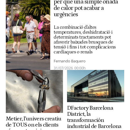
per què una simple onada
de calor pot acabar a
urgències
La combinació d'altes
temperatures, deshidratació i
determinats tractaments pot
afavorir baixades brusques de
tensió i fins i tot complicacions
cardíaques o renals
Fernando Baquero
31/07/2026
00:00h
DFactory Barcelona
District, la
Metier, l'univers creatiu
transformación
de TOUS on els clients
industrial de Barcelona