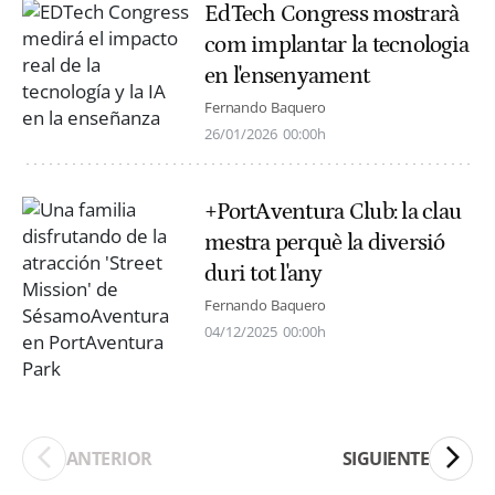
EdTech Congress mostrarà
com implantar la tecnologia
en l'ensenyament
Fernando Baquero
26/01/2026
00:00h
+PortAventura Club: la clau
mestra perquè la diversió
duri tot l'any
Fernando Baquero
04/12/2025
00:00h
ANTERIOR
SIGUIENTE