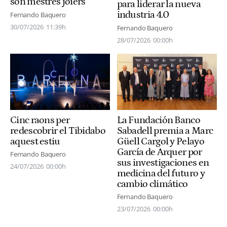
són mestres joiers
para liderar la nueva
industria 4.0
Fernando Baquero
30/07/2026
11:39h
Fernando Baquero
28/07/2026
00:00h
Cinc raons per
La Fundación Banco
redescobrir el Tibidabo
Sabadell premia a Marc
aquest estiu
Güell Cargol y Pelayo
García de Arquer por
Fernando Baquero
sus investigaciones en
24/07/2026
00:00h
medicina del futuro y
cambio climático
Fernando Baquero
23/07/2026
00:00h