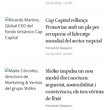
03/06/2026
14:29h
Cap Capital rellança
Pronovias amb un pla per
recuperar el lideratge
mundial del sector nupcial
Fernando Baquero
03/06/2026
00:00h
Shôko impulsa un nou
model d'oci nocturn:
seguretat, sostenibilitat i
convivència, els tres vèrtexs
de l'èxit
Fernando Baquero