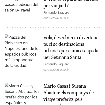
per viatjar bé
Fernando Baquero
09/03/2026
00:00h
Vola, descobreix i diverteix-
te: cinc destinacions
urbanes per a una escapada
per Setmana Santa
Fernando Baquero
02/03/2026
00:00h
Mario Casas i Susana
Abaitua: els companys de
viatge preferits pels