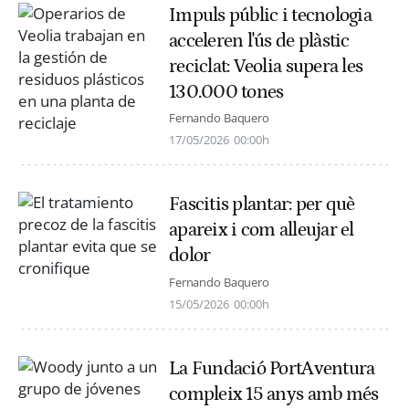
Impuls públic i tecnologia
acceleren l'ús de plàstic
reciclat: Veolia supera les
130.000 tones
Fernando Baquero
17/05/2026
00:00h
Fascitis plantar: per què
apareix i com alleujar el
dolor
Fernando Baquero
15/05/2026
00:00h
La Fundació PortAventura
compleix 15 anys amb més