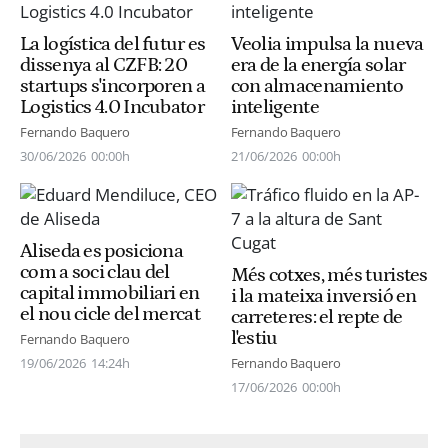
La logística del futur es
Veolia impulsa la nueva
dissenya al CZFB: 20
era de la energía solar
startups s'incorporen a
con almacenamiento
Logistics 4.0 Incubator
inteligente
Fernando Baquero
Fernando Baquero
30/06/2026
00:00h
21/06/2026
00:00h
Aliseda es posiciona
com a soci clau del
Més cotxes, més turistes
capital immobiliari en
i la mateixa inversió en
el nou cicle del mercat
carreteres: el repte de
l'estiu
Fernando Baquero
19/06/2026
14:24h
Fernando Baquero
17/06/2026
00:00h