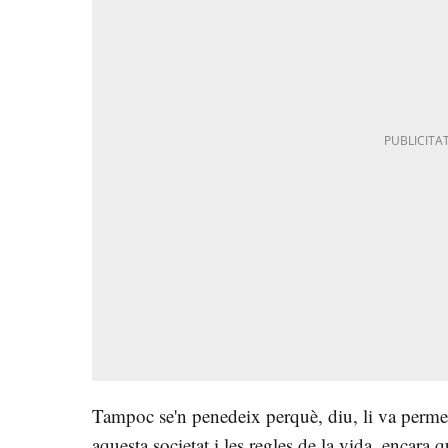
Tampoc se'n penedeix perquè, diu, li va perm
aquesta societat i les regles de la vida, encara