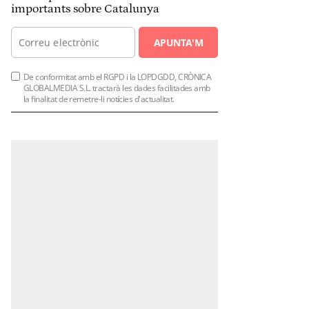
importants sobre Catalunya
APUNTA'M
De conformitat amb el RGPD i la LOPDGDD, CRÒNICA
GLOBALMEDIA S.L. tractarà les dades facilitades amb
la finalitat de remetre-li notícies d'actualitat.