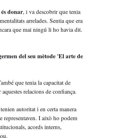
és donar
, i va descobrir que tenia
entalitats arrelades. Sentia que era
ncara que mai ningú li ho havia dit.
 germen del seu mètode 'El arte de
També que tenia la capacitat de
r aquestes relacions de confiança.
tenien autoritat i en certa manera
que representaven. I això ho podem
titucionals, acords interns,
sou.