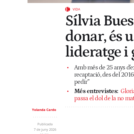
VIDA
Sílvia Bues
donar, és u
lideratge i
Amb més de 25 anys d'exp
recaptació, des del 2016
pedir”
Més entrevistes:
Glori
passa el dol de la no mat
Yolanda Cardo
Publicada
7 de juny 2026