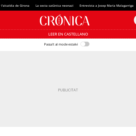
 l'alcaldia de Girona
La secta satànica neonazi
Entrevista a Josep Maria Malagarriga
LEER EN CASTELLANO
Passa’t al mode estalvi