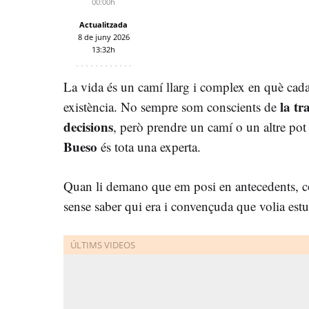
00:00h
Actualitzada
8 de juny 2026
13:32h
La vida és un camí llarg i complex en què cada
la
tr
existència. No sempre som conscients de
decisions
, però prendre un camí o un altre pot
Bueso
és tota una experta.
Quan li demano que em posi en antecedents, co
sense saber qui era i convençuda que volia estud