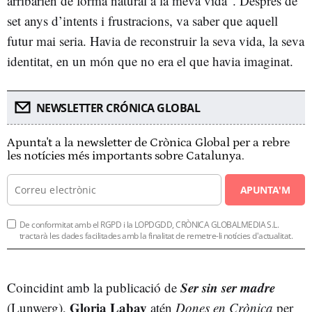
arribarien de forma natural a la meva vida”. Després de
set anys d’intents i frustracions, va saber que aquell
futur mai seria. Havia de reconstruir la seva vida, la seva
identitat, en un món que no era el que havia imaginat.
NEWSLETTER CRÓNICA GLOBAL
Apunta't a la newsletter de Crònica Global per a rebre
les notícies més importants sobre Catalunya.
APUNTA'M
De conformitat amb el RGPD i la LOPDGDD, CRÒNICA GLOBALMEDIA S.L.
tractarà les dades facilitades amb la finalitat de remetre-li notícies d'actualitat.
Ser sin ser madre
Coincidint amb la publicació de
Gloria Labay
(Lunwerg),
atén
Dones en Crònica
per