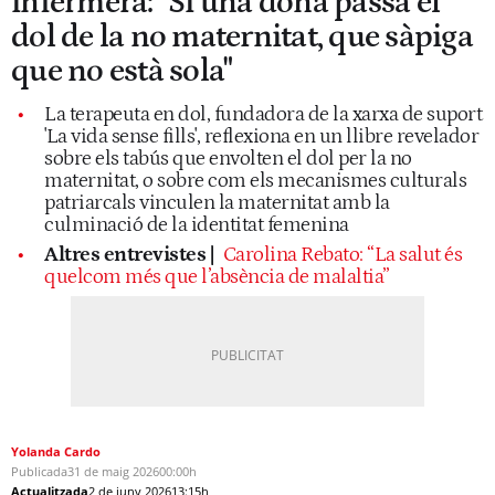
infermera: "Si una dona passa el
dol de la no maternitat, que sàpiga
que no està sola"
La terapeuta en dol, fundadora de la xarxa de suport
'La vida sense fills', reflexiona en un llibre revelador
sobre els tabús que envolten el dol per la no
maternitat, o sobre com els mecanismes culturals
patriarcals vinculen la maternitat amb la
culminació de la identitat femenina
Altres entrevistes |
Carolina Rebato: “La salut és
quelcom més que l’absència de malaltia”
Yolanda Cardo
Publicada
31 de maig 2026
00:00h
Actualitzada
2 de juny 2026
13:15h