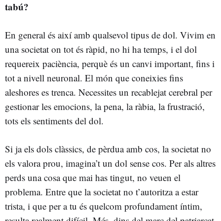
tabú?
En general és així amb qualsevol tipus de dol. Vivim en
una societat on tot és ràpid, no hi ha temps, i el dol
requereix paciència, perquè és un canvi important, fins i
tot a nivell neuronal. El món que coneixies fins
aleshores es trenca. Necessites un recablejat cerebral per
gestionar les emocions, la pena, la ràbia, la frustració,
tots els sentiments del dol.
Si ja els dols clàssics, de pèrdua amb cos, la societat no
els valora prou, imagina’t un dol sense cos. Per als altres
perds una cosa que mai has tingut, no veuen el
problema. Entre que la societat no t’autoritza a estar
trista, i que per a tu és quelcom profundament íntim,
resulta realment difícil. Més, dins del marc del patriarcat