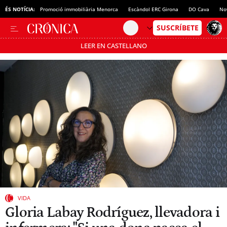
ÉS NOTÍCIA:
Promoció immobiliària Menorca
Escàndol ERC Girona
DO Cava
No
LEER EN CASTELLANO
Passa’t al mode estalvi
VIDA
Gloria Labay Rodríguez, llevadora i