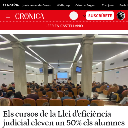
ÉS NOTÍCIA:
Junts acorrala Comín
Wallapop
Crim La Pegaso
Tracjusa
Parla 
LEER EN CASTELLANO
Passa’t al mode estalvi
Els cursos de la Llei d'eficiència
judicial eleven un 50% els alumnes