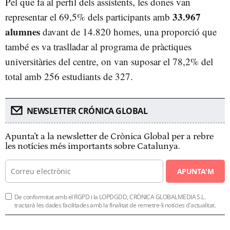
Pel que fa al perfil dels assistents, les dones van
33.967
representar el 69,5% dels participants amb
alumnes
davant de 14.820 homes, una proporció que
també es va traslladar al programa de pràctiques
universitàries del centre, on van suposar el 78,2% del
total amb 256 estudiants de 327.
NEWSLETTER CRÓNICA GLOBAL
Apunta't a la newsletter de Crònica Global per a rebre
les notícies més importants sobre Catalunya.
APUNTA'M
De conformitat amb el RGPD i la LOPDGDD, CRÒNICA GLOBALMEDIA S.L.
tractarà les dades facilitades amb la finalitat de remetre-li notícies d'actualitat.