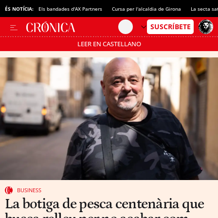
ÉS NOTÍCIA:
Els bandades d'AX Partners
Cursa per l'alcaldia de Girona
La secta sa
LEER EN CASTELLANO
Passa’t al mode estalvi
BUSINESS
La botiga de pesca centenària que