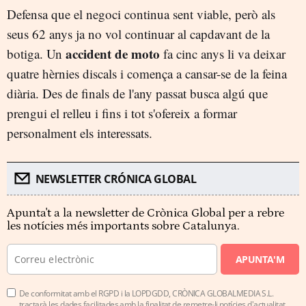
Defensa que el negoci continua sent viable, però als
seus 62 anys ja no vol continuar al capdavant de la
accident de moto
botiga. Un
fa cinc anys li va deixar
quatre hèrnies discals i comença a cansar-se de la feina
diària. Des de finals de l'any passat busca algú que
prengui el relleu i fins i tot s'ofereix a formar
personalment els interessats.
NEWSLETTER CRÓNICA GLOBAL
Apunta't a la newsletter de Crònica Global per a rebre
les notícies més importants sobre Catalunya.
APUNTA'M
De conformitat amb el RGPD i la LOPDGDD, CRÒNICA GLOBALMEDIA S.L.
tractarà les dades facilitades amb la finalitat de remetre-li notícies d'actualitat.