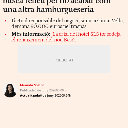
busca relleu per no acabar com
una altra hamburgueseria
L'actual responsable del negoci, situat a Ciutat Vella,
demana 90.000 euros pel traspàs
Més informació:
La crisi de l'hotel SLS torpedeja
el renaixement del 'nou Besòs'
Miranda Solana
Publicada
6 de juny 2026
00:00h
Actualitzada
6 de juny 2026
09:54h