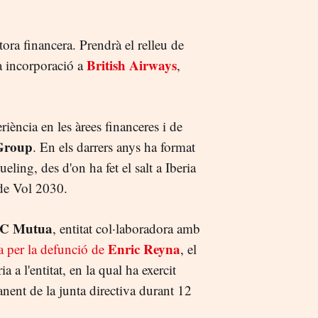
tora financera. Prendrà el relleu de
British Airways
va incorporació a
,
ència en les àrees financeres i de
 Group
. En els darrers anys ha format
eling, des d'on ha fet el salt a Iberia
 de Vol 2030.
C Mutua
, entitat col·laboradora amb
Enric Reyna
a per la defunció de
, el
 a l'entitat, en la qual ha exercit
ent de la junta directiva durant 12