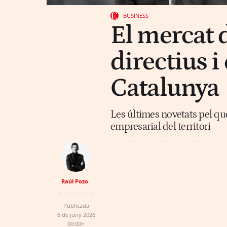
BUSINESS
El mercat 
directius 
Catalunya
Les últimes novetats pel que
empresarial del territori
Raúl Pozo
Publicada
6 de juny 2026
00:00h