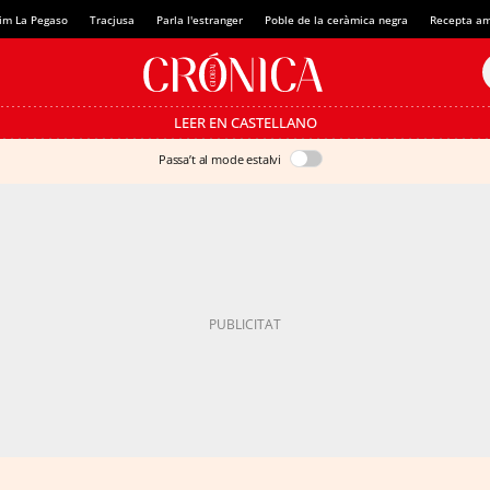
im La Pegaso
Tracjusa
Parla l'estranger
Poble de la ceràmica negra
Recepta am
LEER EN CASTELLANO
Passa’t al mode estalvi