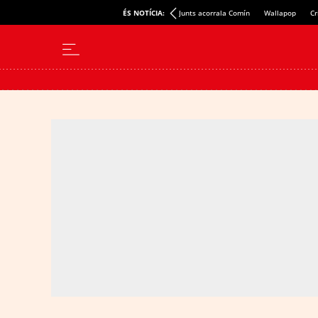
ÉS NOTÍCIA:
Junts acorrala Comín
Wallapop
Cr