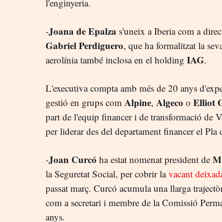
l'enginyeria.
Joana de Epalza
-
s'uneix a Iberia com a direc
Gabriel Perdiguero
, que ha formalitzat la se
IAG
aerolínia també inclosa en el holding
.
L'executiva compta amb més de 20 anys d'experi
Alpine
Algeco
Elliot
gestió en grups com
,
o
part de l'equip financer i de transformació de Vu
per liderar des del departament financer el Pla
Joan Curcó
M
-
ha estat nomenat president de
la Seguretat Social, per cobrir la
vacant deixad
passat març. Curcó acumula una llarga trajectòria
com a secretari i membre de la Comissió Perman
anys.