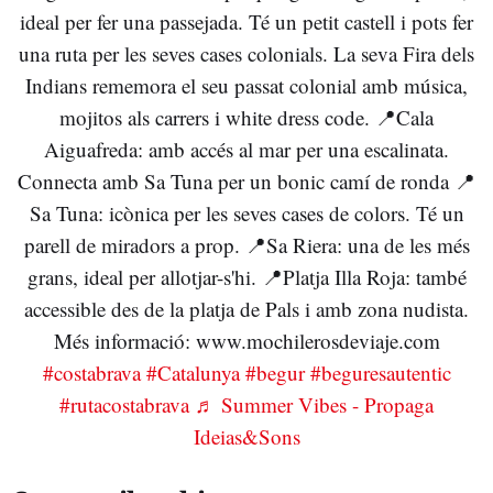
ideal per fer una passejada. Té un petit castell i pots fer
una ruta per les seves cases colonials. La seva Fira dels
Indians rememora el seu passat colonial amb música,
mojitos als carrers i white dress code. 📍Cala
Aiguafreda: amb accés al mar per una escalinata.
Connecta amb Sa Tuna per un bonic camí de ronda 📍
Sa Tuna: icònica per les seves cases de colors. Té un
parell de miradors a prop. 📍Sa Riera: una de les més
grans, ideal per allotjar-s'hi. 📍Platja Illa Roja: també
accessible des de la platja de Pals i amb zona nudista.
Més informació: www.mochilerosdeviaje.com
#costabrava
#Catalunya
#begur
#beguresautentic
#rutacostabrava
♬ Summer Vibes - Propaga
Ideias&Sons