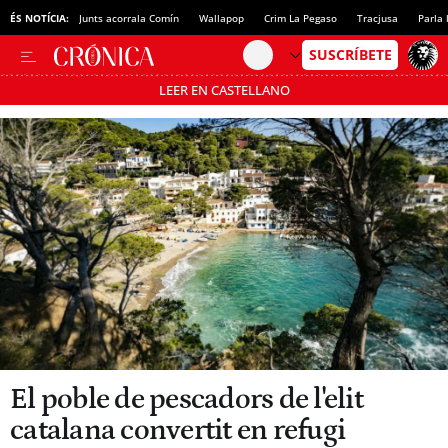
ÉS NOTÍCIA:
Junts acorrala Comín
Wallapop
Crim La Pegaso
Tracjusa
Parla 
LEER EN CASTELLANO
Passa’t al mode estalvi
El poble de pescadors de l'elit
catalana convertit en refugi