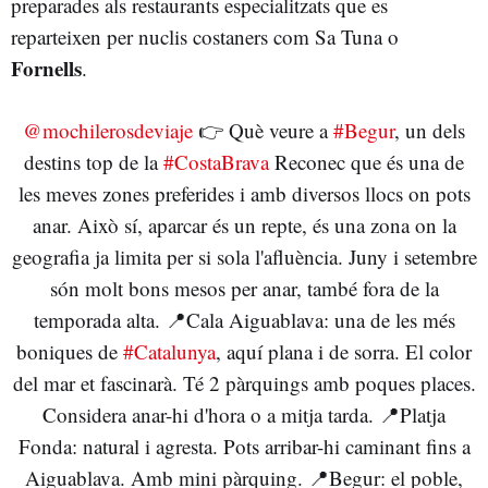
preparades als restaurants especialitzats que es
reparteixen per nuclis costaners com Sa Tuna o
Fornells
.
@mochilerosdeviaje
👉 Què veure a
#Begur
, un dels
destins top de la
#CostaBrava
Reconec que és una de
les meves zones preferides i amb diversos llocs on pots
anar. Això sí, aparcar és un repte, és una zona on la
geografia ja limita per si sola l'afluència. Juny i setembre
són molt bons mesos per anar, també fora de la
temporada alta. 📍Cala Aiguablava: una de les més
boniques de
#Catalunya
, aquí plana i de sorra. El color
del mar et fascinarà. Té 2 pàrquings amb poques places.
Considera anar-hi d'hora o a mitja tarda. 📍Platja
Fonda: natural i agresta. Pots arribar-hi caminant fins a
Aiguablava. Amb mini pàrquing. 📍Begur: el poble,