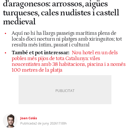
d'aragonesos: arrossos, aigües
turqueses, cales nudistes i castell
medieval
Aquí no hi ha llargs passeigs marítims plens de
locals d'oci nocturn ni platges amb xiringuitos; tot
resulta més íntim, pausat i cultural
També et pot interessar:
Nou hotel en un dels
pobles més pijos de tota Catalunya: viles
noucentistes amb 38 habitacions, piscina i a només
100 metres de la platja
Joan Colás
Publicada
2 de juny 2026
17:00h