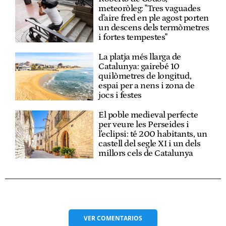
meteoròleg: "Tres vaguades
d'aire fred en ple agost porten
un descens dels termòmetres
i fortes tempestes"
La platja més llarga de
Catalunya: gairebé 10
quilòmetres de longitud,
espai per a nens i zona de
jocs i festes
El poble medieval perfecte
per veure les Perseides i
l'eclipsi: té 200 habitants, un
castell del segle XI i un dels
millors cels de Catalunya
VER
COMENTARIOS