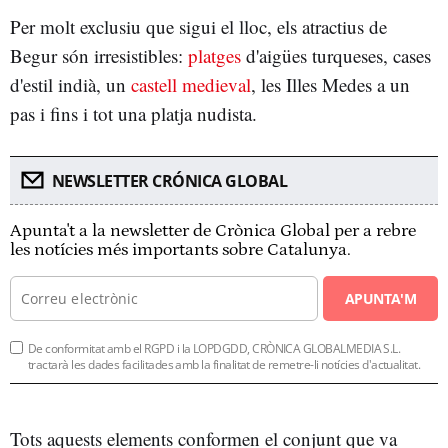
Per molt exclusiu que sigui el lloc, els atractius de
Begur són irresistibles:
platges
d'aigües turqueses, cases
d'estil indià, un
castell medieval
, les Illes Medes a un
pas i fins i tot una platja nudista.
NEWSLETTER CRÓNICA GLOBAL
Apunta't a la newsletter de Crònica Global per a rebre
les notícies més importants sobre Catalunya.
APUNTA'M
De conformitat amb el RGPD i la LOPDGDD, CRÒNICA GLOBALMEDIA S.L.
tractarà les dades facilitades amb la finalitat de remetre-li notícies d'actualitat.
Tots aquests elements conformen el conjunt que va