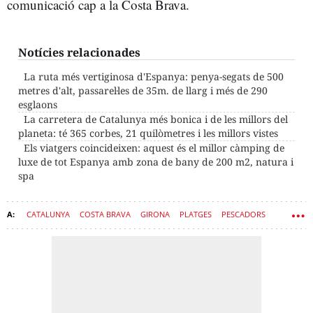
comunicació cap a la Costa Brava.
Notícies relacionades
La ruta més vertiginosa d'Espanya: penya-segats de 500
metres d'alt, passarel·les de 35m. de llarg i més de 290
esglaons
La carretera de Catalunya més bonica i de les millors del
planeta: té 365 corbes, 21 quilòmetres i les millors vistes
Els viatgers coincideixen: aquest és el millor càmping de
luxe de tot Espanya amb zona de bany de 200 m2, natura i
spa
CATALUNYA
COSTA BRAVA
GIRONA
PLATGES
PESCADORS
POBLES
CASTELLS