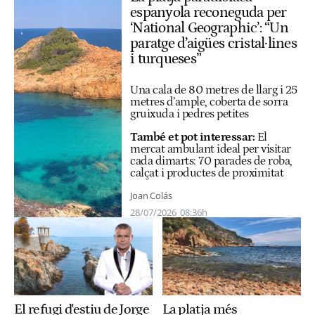
espanyola reconeguda per
‘National Geographic’: “Un
paratge d’aigües cristal·lines
i turqueses”
Una cala de 80 metres de llarg i 25
metres d’ample, coberta de sorra
gruixuda i pedres petites
També et pot inte
ressar:
El
mercat ambulant ideal per visitar
cada dimarts: 70 parades de roba,
calçat i productes de proximitat
Joan Colás
28/07/2026
08:36h
La platja més
El refugi d'estiu de Jorge