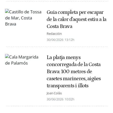
Guia completa per escapar
de la calor d'aquest estiu a la
Costa Brava
Redacción
30/06/2026
13:12h
La platja menys
concorreguda de la Costa
Brava: 100 metres de
casetes marineres, aigües
transparents i illots
Joan Colás
30/06/2026
10:02h