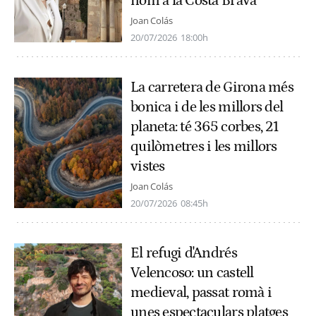
nom a la Costa Brava
Joan Colás
20/07/2026
18:00h
La carretera de Girona més
bonica i de les millors del
planeta: té 365 corbes, 21
quilòmetres i les millors
vistes
Joan Colás
20/07/2026
08:45h
El refugi d'Andrés
Velencoso: un castell
medieval, passat romà i
unes espectaculars platges