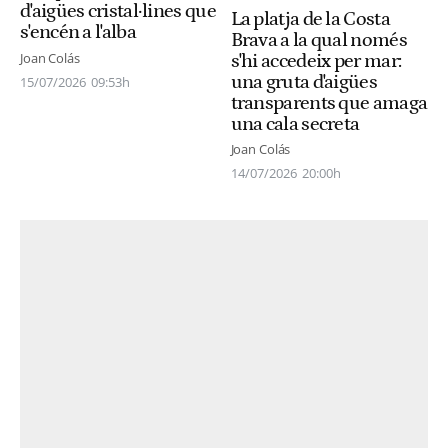
d'aigües cristal·lines que
La platja de la Costa
s'encén a l'alba
Brava a la qual només
Joan Colás
s'hi accedeix per mar:
una gruta d'aigües
15/07/2026
09:53h
transparents que amaga
una cala secreta
Joan Colás
14/07/2026
20:00h