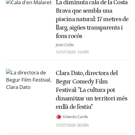
La diminuta cala de la Costa
Brava que sembla una
piscina natural: 17 metres de
llarg, aigües transparents i
fons rocós
Joan Colás
12/07/2026
16:00h
Clara Dato, directora del
Begur Comedy Film
Festival: "La cultura pot
dinamitzar un territori més
enllà de l'estiu"
Yolanda Cardo
12/07/2026
00:00h