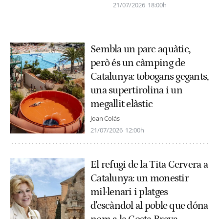
21/07/2026
18:00h
Sembla un parc aquàtic,
però és un càmping de
Catalunya: tobogans gegants,
una supertirolina i un
megallit elàstic
Joan Colás
21/07/2026
12:00h
El refugi de la Tita Cervera a
Catalunya: un monestir
mil·lenari i platges
d'escàndol al poble que dóna