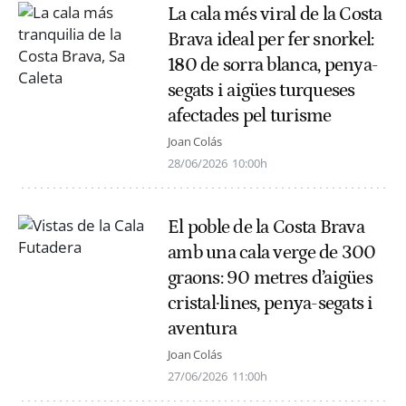
La cala més viral de la Costa
Brava ideal per fer snorkel:
180 de sorra blanca, penya-
segats i aigües turqueses
afectades pel turisme
Joan Colás
28/06/2026
10:00h
El poble de la Costa Brava
amb una cala verge de 300
graons: 90 metres d’aigües
cristal·lines, penya-segats i
aventura
Joan Colás
27/06/2026
11:00h