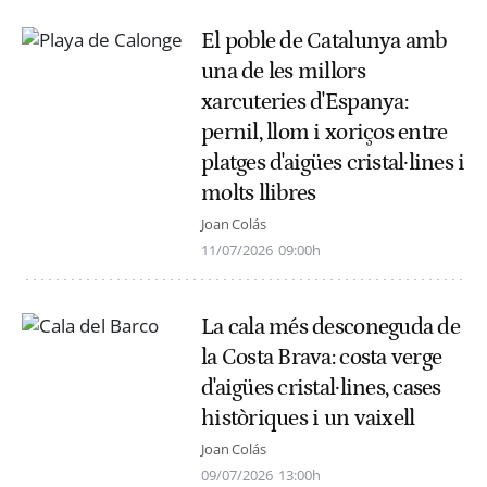
El poble de Catalunya amb
una de les millors
xarcuteries d'Espanya:
pernil, llom i xoriços entre
platges d'aigües cristal·lines i
molts llibres
Joan Colás
11/07/2026
09:00h
La cala més desconeguda de
la Costa Brava: costa verge
d'aigües cristal·lines, cases
històriques i un vaixell
Joan Colás
09/07/2026
13:00h