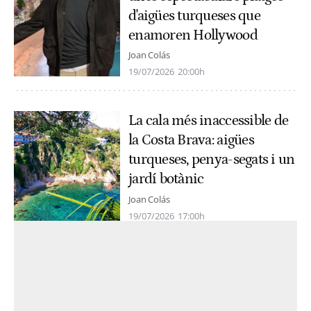
d'aigües turqueses que
enamoren Hollywood
Joan Colás
19/07/2026
20:00h
La cala més inaccessible de
la Costa Brava: aigües
turqueses, penya-segats i un
jardí botànic
Joan Colás
19/07/2026
17:00h