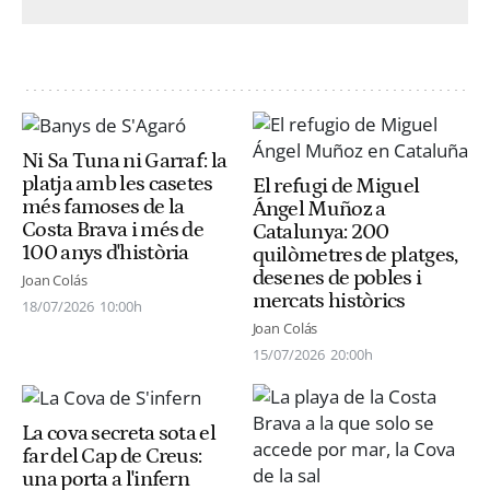
Ni Sa Tuna ni Garraf: la
platja amb les casetes
El refugi de Miguel
més famoses de la
Ángel Muñoz a
Costa Brava i més de
Catalunya: 200
100 anys d'història
quilòmetres de platges,
desenes de pobles i
Joan Colás
mercats històrics
18/07/2026
10:00h
Joan Colás
15/07/2026
20:00h
La cova secreta sota el
far del Cap de Creus:
una porta a l'infern