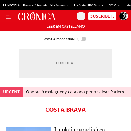
ÉS NOTÍCIA:
Promoció immobiliària Menorca
Escàndol ERC Girona
DO Cava
No
LEER EN CASTELLANO
Passa’t al mode estalvi
URGENT
Operació malagueny-catalana per a salvar Parlem
COSTA BRAVA
La platja paradisíaca