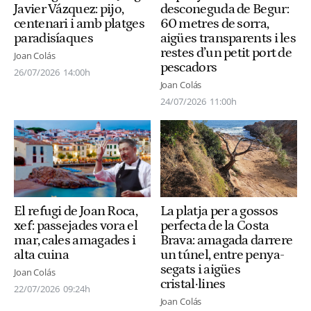
desconeguda de Begur:
Javier Vázquez: pijo,
60 metres de sorra,
centenari i amb platges
aigües transparents i les
paradisíaques
restes d’un petit port de
Joan Colás
pescadors
26/07/2026
14:00h
Joan Colás
24/07/2026
11:00h
El refugi de Joan Roca,
La platja per a gossos
xef: passejades vora el
perfecta de la Costa
mar, cales amagades i
Brava: amagada darrere
alta cuina
un túnel, entre penya-
segats i aigües
Joan Colás
cristal·lines
22/07/2026
09:24h
Joan Colás