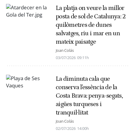
La platja on veure la millor
posta de sol de Catalunya: 2
quilòmetres de dunes
salvatges, riu i mar en un
mateix paisatge
Joan Colás
03/07/2026
09:11h
La diminuta cala que
conserva l'essència de la
Costa Brava: penya-segats,
aigües turqueses i
tranquil·litat
Joan Colás
02/07/2026
14:00h