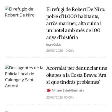
El refugi de Robert De Niro:
poble d’11.000 habitants,
arròs mariner, alta cuina i
un hotel amb més de 100
anys d’història
Joan Colás
26/06/2026
10:00h
Acorralat per denunciar uns
okupes a la Costa Brava: "Ara
sí que tindràs problemes"
Miriam Saint-Germain
25/06/2026
00:00h