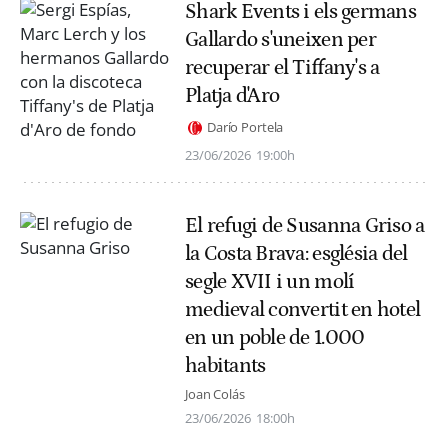
Shark Events i els germans
Gallardo s'uneixen per
recuperar el Tiffany's a
Platja d'Aro
Darío Portela
23/06/2026
19:00h
El refugi de Susanna Griso a
la Costa Brava: església del
segle XVII i un molí
medieval convertit en hotel
en un poble de 1.000
habitants
Joan Colás
23/06/2026
18:00h