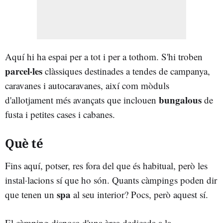
Aquí hi ha espai per a tot i per a tothom. S'hi troben
parcel·les
clàssiques destinades a tendes de campanya,
caravanes i autocaravanes, així com mòduls
bungalous
d'allotjament més avançats que inclouen
de
fusta i petites cases i cabanes.
Què té
Fins aquí, potser, res fora del que és habitual, però les
instal·lacions sí que ho són. Quants càmpings poden dir
spa
que tenen un
al seu interior? Pocs, però aquest sí.
El càmping disposa d'una àrea dedicada a la