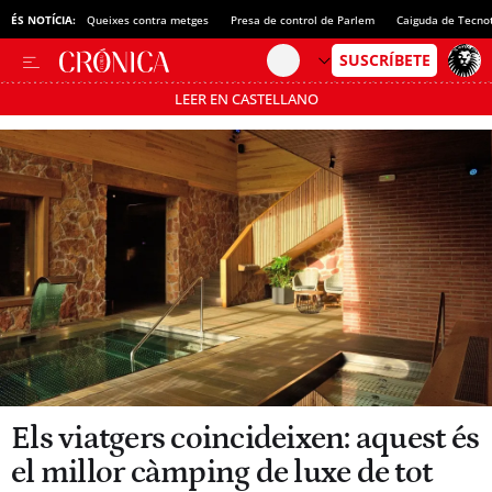
ÉS NOTÍCIA:
Queixes contra metges
Presa de control de Parlem
Caiguda de Tecno
LEER EN CASTELLANO
Passa’t al mode estalvi
Els viatgers coincideixen: aquest és
el millor càmping de luxe de tot