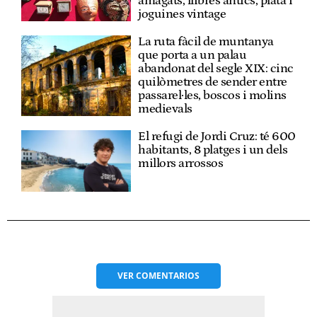
amagats, llibres antics, plata i
joguines vintage
La ruta fàcil de muntanya
que porta a un palau
abandonat del segle XIX: cinc
quilòmetres de sender entre
passarel·les, boscos i molins
medievals
El refugi de Jordi Cruz: té 600
habitants, 8 platges i un dels
millors arrossos
VER
COMENTARIOS