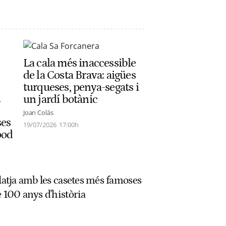
La cala més inaccessible
de la Costa Brava: aigües
turqueses, penya-segats i
i
un jardí botànic
Joan Colás
ses
19/07/2026
17:00h
ood
platja amb les casetes més famoses
e 100 anys d'història