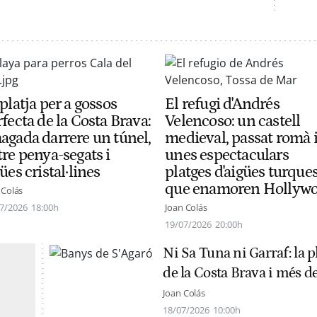
platja per a gossos
El refugi d'Andrés
fecta de la Costa Brava:
Velencoso: un castell
agada darrere un túnel,
medieval, passat romà 
tre penya-segats i
unes espectaculars
ües cristal·lines
platges d'aigües turque
que enamoren Hollyw
 Colás
7/2026
18:00h
Joan Colás
19/07/2026
20:00h
Ni Sa Tuna ni Garraf: la 
de la Costa Brava i més d
Joan Colás
18/07/2026
10:00h