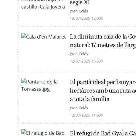
segle XI
Joan Colás
13/07/2026
12:00h
La diminuta cala de la C
natural: 17 metres de llar
Joan Colás
12/07/2026
16:00h
El pantà ideal per banyar
hectàrees amb una ruta acc
a tota la família
Joan Colás
12/07/2026
11:00h
El refugi de Bad Gyal a Ca