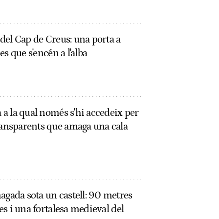
r del Cap de Creus: una porta a
nes que s'encén a l'alba
a a la qual només s'hi accedeix per
ransparents que amaga una cala
agada sota un castell: 90 metres
nes i una fortalesa medieval del