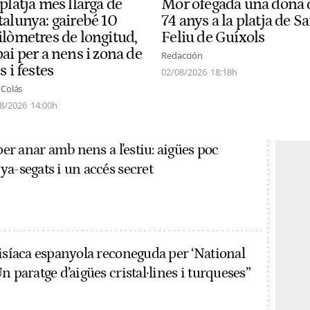
platja més llarga de
Mor ofegada una dona 
talunya: gairebé 10
74 anys a la platja de S
ilòmetres de longitud,
Feliu de Guíxols
ai per a nens i zona de
Redacción
s i festes
02/08/2026
18:18h
 Colás
8/2026
14:00h
 per anar amb nens a l'estiu: aigües poc
a-segats i un accés secret
disíaca espanyola reconeguda per ‘National
n paratge d’aigües cristal·lines i turqueses”