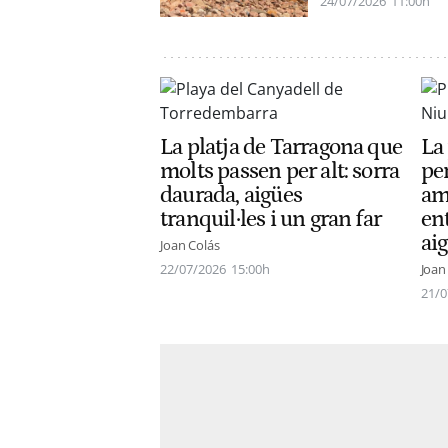
24/07/2026
11:00h
La platja de Tarragona que
La 
molts passen per alt: sorra
per
daurada, aigües
am
tranquil·les i un gran far
en
aig
Joan Colás
22/07/2026
15:00h
Joan
21/0