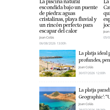
La piscina natural
La 
escondida bajo un puente
Ca
de piedra: aguas
qu
cristalinas, playa fluvial y
esp
un rincón perfecto para
joc
escapar del calor
Joan
Joan Colás
05/0
06/08/2026
13:00h
La platja ideal
profundes, peny
Joan Colás
30/07/2026
12:00h
La platja para
Geographic’: “U
Joan Colás
28/07/2026
08:36h