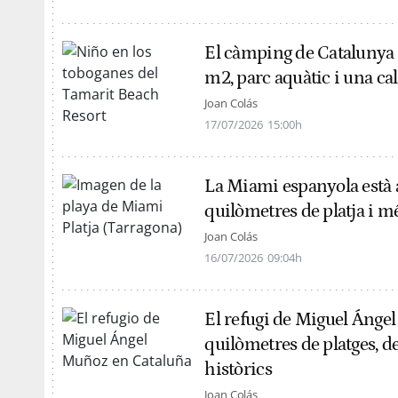
El càmping de Catalunya 
m2, parc aquàtic i una cal
Joan Colás
17/07/2026
15:00h
La Miami espanyola està 
quilòmetres de platja i mé
Joan Colás
16/07/2026
09:04h
El refugi de Miguel Ánge
quilòmetres de platges, d
històrics
Joan Colás