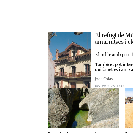
El refugi de M
amarratges i el
El poble amb prou fe
També et pot inter
quilòmetres i amb ac
Joan Colás
08/08/2026
17:00h