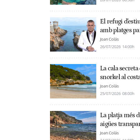
El refugi d'esti
amb platges pa
Joan Colás
26/07/2026
14:00h
La cala secreta 
snorkel al cost
Joan Colás
25/07/2026
08:00h
La platja més 
aigües transpar
Joan Colás