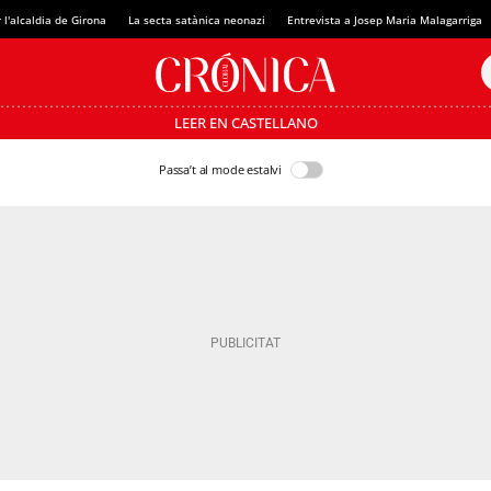
 l'alcaldia de Girona
La secta satànica neonazi
Entrevista a Josep Maria Malagarriga
LEER EN CASTELLANO
Passa’t al mode estalvi