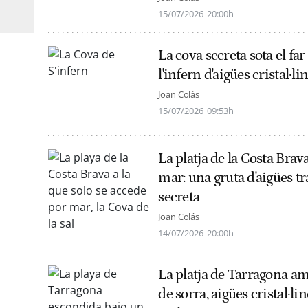
15/07/2026
20:00h
La cova secreta sota el fa
l'infern d'aigües cristal·li
Joan Colás
15/07/2026
09:53h
La platja de la Costa Brav
mar: una gruta d'aigües t
secreta
Joan Colás
14/07/2026
20:00h
La platja de Tarragona am
de sorra, aigües cristal·li