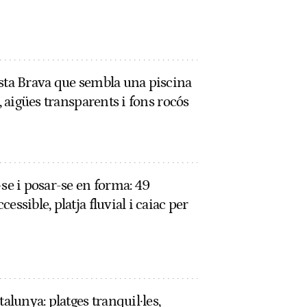
osta Brava que sembla una piscina
g, aigües transparents i fons rocós
-se i posar-se en forma: 49
essible, platja fluvial i caiac per
talunya: platges tranquil·les,