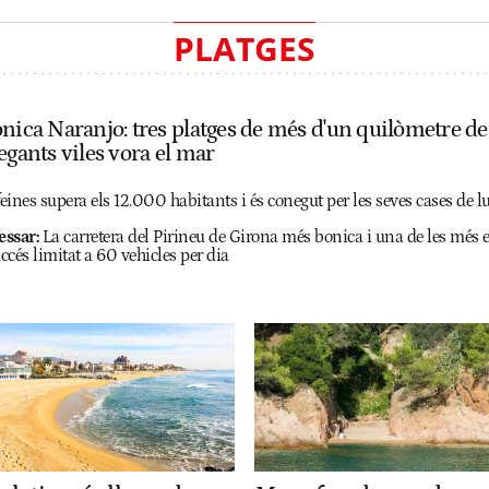
PLATGES
ónica Naranjo: tres platges de més d'un quilòmetre d
egants viles vora el mar
ines supera els 12.000 habitants i és conegut per les seves cases de l
essar:
La carretera del Pirineu de Girona més bonica i una de les més e
cés limitat a 60 vehicles per dia