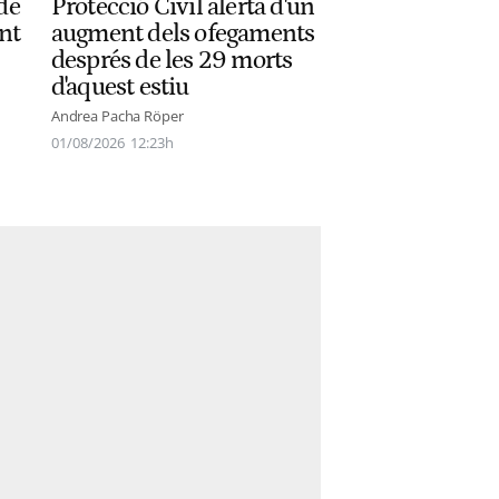
Protecció Civil alerta d'un
de
augment dels ofegaments
ant
després de les 29 morts
d'aquest estiu
Andrea Pacha Röper
01/08/2026
12:23h