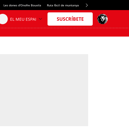
Les dones d'Onofre Bouvila
Ruta fàcil de muntanya
Nou tresmil dels Pirineus
Re