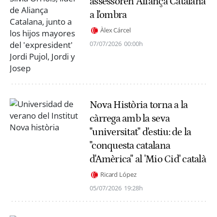
assessoren Aliança Catalana
a l'ombra
Àlex Cárcel
07/07/2026
00:00h
Nova Història torna a la
càrrega amb la seva
"universitat" d'estiu: de la
"conquesta catalana
d'Amèrica" al 'Mio Cid' català
Ricard López
05/07/2026
19:28h