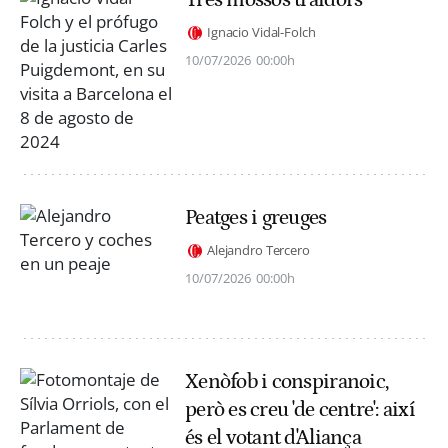
Tres mossos traïdors
Ignacio Vidal-Folch
10/07/2026
00:00h
Peatges i greuges
Alejandro Tercero
10/07/2026
00:00h
Xenòfob i conspiranoic,
però es creu 'de centre': així
és el votant d'Aliança