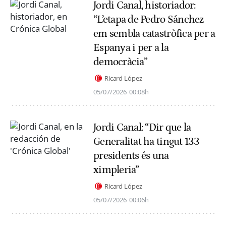
Jordi Canal, historiador:
“L’etapa de Pedro Sánchez
em sembla catastròfica per a
Espanya i per a la
democràcia”
Ricard López
05/07/2026
00:08h
Jordi Canal: “Dir que la
Generalitat ha tingut 133
presidents és una
ximpleria”
Ricard López
05/07/2026
00:06h