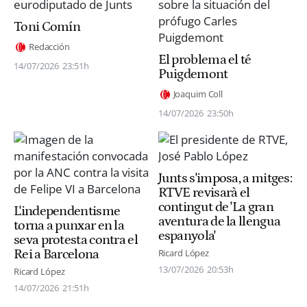
Toni Comín
Redacción
El problema el té
14/07/2026
23:51h
Puigdemont
Joaquim Coll
14/07/2026
23:50h
Junts s'imposa, a mitges:
RTVE revisarà el
contingut de 'La gran
L'independentisme
aventura de la llengua
torna a punxar en la
espanyola'
seva protesta contra el
Rei a Barcelona
Ricard López
13/07/2026
20:53h
Ricard López
14/07/2026
21:51h