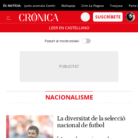
ÉS NOTÍCIA:
Junts acorrala Comín
Wallapop
Crim La Pegaso
Tracjusa
Parla 
LEER EN CASTELLANO
Passa’t al mode estalvi
NACIONALISME
La diversitat de la selecció
nacional de futbol