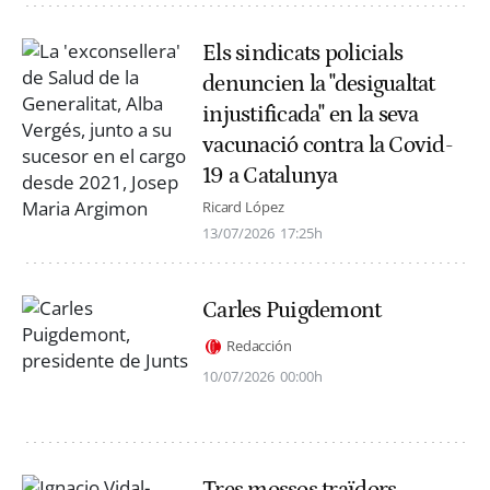
Els sindicats policials
denuncien la "desigualtat
injustificada" en la seva
vacunació contra la Covid-
19 a Catalunya
Ricard López
13/07/2026
17:25h
Carles Puigdemont
Redacción
10/07/2026
00:00h