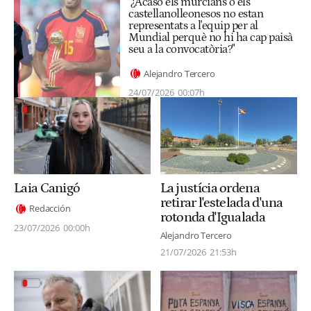
"¿Acaso els murcians o els
castellanolleonesos no estan
representats a l'equip per al
Mundial perquè no hi ha cap paisà
seu a la convocatòria?"
Alejandro Tercero
24/07/2026
00:07h
La justícia ordena
Laia Canigó
retirar l'estelada d'una
Redacción
rotonda d'Igualada
23/07/2026
00:00h
Alejandro Tercero
21/07/2026
21:53h