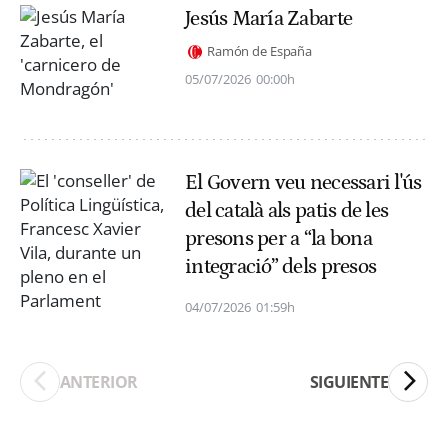
Jesús María Zabarte
Ramón de España
05/07/2026
00:00h
El Govern veu necessari l'ús
del català als patis de les
presons per a “la bona
integració” dels presos
04/07/2026
01:59h
ANTERIOR
SIGUIENTE