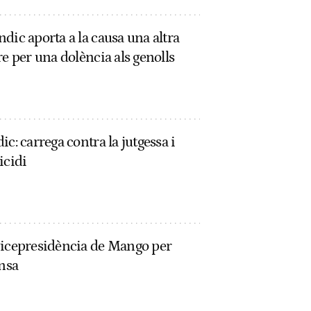
dic aporta a la causa una altra
re per una dolència als genolls
c: carrega contra la jutgessa i
icidi
vicepresidència de Mango per
ensa