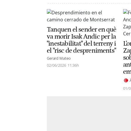
Tanquen el sender en què
va morir Isak Andic per la
"inestabilitat" del terreny i
L'
el "risc de despreniments"
Za
so
Gerard Mateo
an
02/06/2026
11:36h
em
01/0