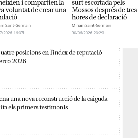
neixien i compartien la
surt escortada pels
va voluntat de crear una
Mossos després de tres
ndació
hores de declaració
am Saint-Germain
Miriam Saint-Germain
7/2026
16:07h
30/06/2026
20:29h
uatre posicions en l'índex de reputació
erco 2026
dena una nova reconstrucció de la caiguda
cita els primers testimonis