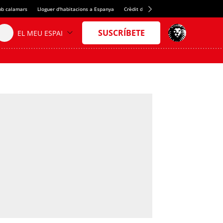
b calamars
Lloguer d'habitacions a Espanya
Crèdit del Spotify Camp Nou
Juan Evar