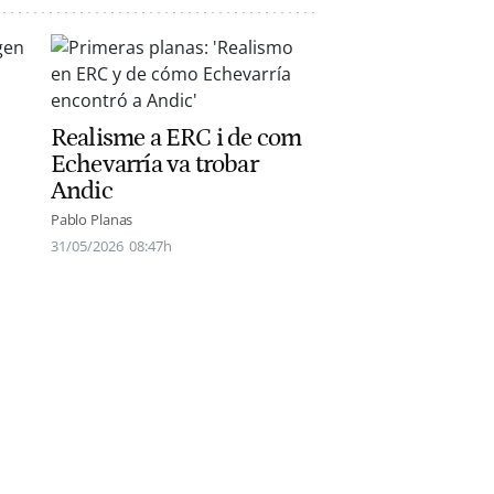
Realisme a ERC i de com
Echevarría va trobar
Andic
Pablo Planas
31/05/2026
08:47h