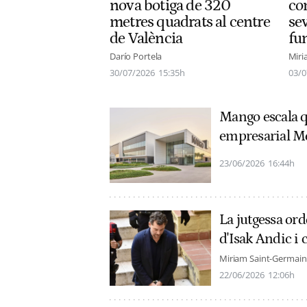
nova botiga de 320
co
metres quadrats al centre
se
de València
fu
Darío Portela
Miri
30/07/2026
15:35h
03/0
Mango escala q
empresarial M
23/06/2026
16:44h
La jutgessa or
d'Isak Andic i 
Miriam Saint-Germain
22/06/2026
12:06h