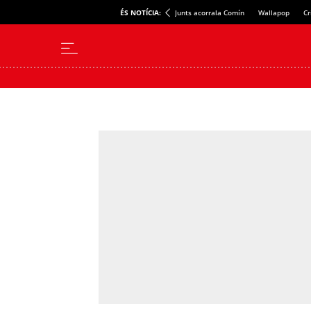
ÉS NOTÍCIA:
Junts acorrala Comín
Wallapop
Cr