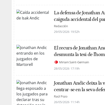
La defensa de Jonathan An
caiguda accidental del pa
Redacción
29/05/2026
19:52h
El recurs de Jonathan Andi
desmunta la tesi de l'hom
Miriam Saint-Germain
28/05/2026
17:19h
Jonathan Andic deixa la 
centrar-se en la seva def
Raúl Pozo
26/05/2026
11:14h