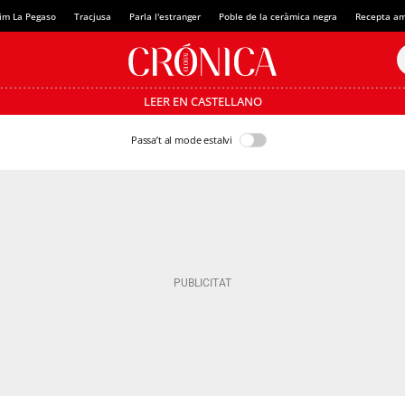
im La Pegaso
Tracjusa
Parla l'estranger
Poble de la ceràmica negra
Recepta am
LEER EN CASTELLANO
Passa’t al mode estalvi