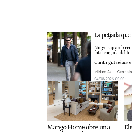
La petjada que
Ningú sap amb certes
fatal caiguda del 
Contingut relacion
Miriam Saint-Germain
04/08/2026
00:00h
Mango Home obre una
Els