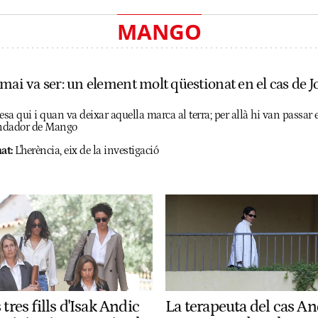
MANGO
 mai va ser: un element molt qüestionat en el cas de
a qui i quan va deixar aquella marca al terra; per allà hi van passar e
fundador de Mango
at:
L'herència, eix de la investigació
 tres fills d'Isak Andic
La terapeuta del cas An