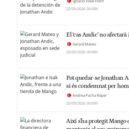
Ignacio Vidal-Folch
22/05/2026
00:00h
El ‘cas Andic’ no afectar
Gerard Mateo
20/05/2026
00:00h
Pot quedar-se Jonathan An
si és condemnat per hom
Andrea Pacha Röper
20/05/2026
00:00h
Així s'ha protegit Mango d