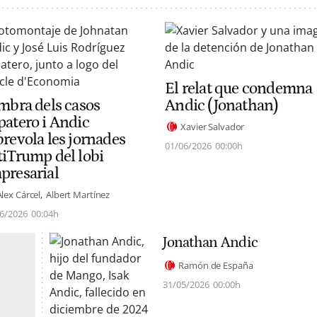
El relat que condemna
ombra dels casos
Andic (Jonathan)
patero i Andic
Xavier Salvador
brevola les jornades
01/06/2026
00:00h
tiTrump del lobi
presarial
Àlex Cárcel
Albert Martínez
6/2026
00:04h
Jonathan Andic
Ramón de España
31/05/2026
00:00h