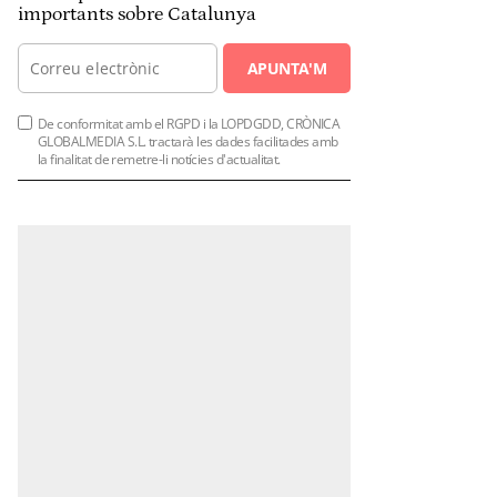
importants sobre Catalunya
APUNTA'M
De conformitat amb el RGPD i la LOPDGDD, CRÒNICA
GLOBALMEDIA S.L. tractarà les dades facilitades amb
la finalitat de remetre-li notícies d'actualitat.