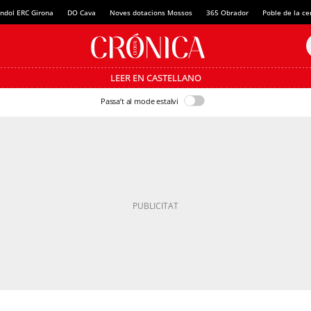
ndol ERC Girona
DO Cava
Noves dotacions Mossos
365 Obrador
Poble de la c
LEER EN CASTELLANO
Passa’t al mode estalvi