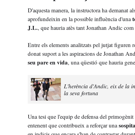
D'aquesta manera, la instructora ha demanat a
t
aprofundeixin en la possible influència d'una
J.L.
, que hauria atès tant Jonathan Andic com 
Entre els elements analitzats pel jutjat figuren 
donat suport a les aspiracions de Jonathan An
seu pare en vida
, una qüestió que hauria gener
L'herència d'Andic, eix de la in
la seva fortuna
Una tesi que l'equip de defensa del primogènit 
sospit
entenent que contribueix a reforçar una
en indicis que encara s'han de contrastar durant