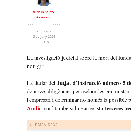
Miriam Saint-
Germain
Publicada
3 de juny 2026
13:31h
La investigació judicial sobre la mort del fun
nou gir.
Jutjat d'Instrucció número 5 d
La titular del
de noves diligències per esclarir les circumstàn
l'empresari i determinar no només la possible pa
Andic
terceres pe
, sinó també si hi van existir