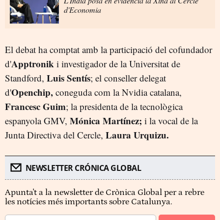
L'Índia posa en evidència la Xina al Cercle
d'Economia
El debat ha comptat amb la participació del cofundador
Apptronik
d'
i investigador de la Universitat de
Luis Sentís
Standford,
; el conseller delegat
Openchip,
d'
coneguda com la Nvidia catalana,
Francesc Guim
; la presidenta de la tecnològica
Mónica Martínez;
espanyola GMV,
i la vocal de la
Laura Urquizu.
Junta Directiva del Cercle,
NEWSLETTER CRÓNICA GLOBAL
Apunta't a la newsletter de Crònica Global per a rebre
les notícies més importants sobre Catalunya.