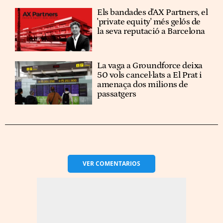
Els bandades d'AX Partners, el
'private equity' més gelós de
la seva reputació a Barcelona
La vaga a Groundforce deixa
50 vols cancel·lats a El Prat i
amenaça dos milions de
passatgers
VER
COMENTARIOS