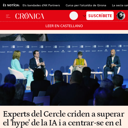
ÉS NOTÍCIA:
Els bandades d'AX Partners
Cursa per l'alcaldia de Girona
La secta sa
LEER EN CASTELLANO
Passa’t al mode estalvi
Experts del Cercle criden a superar
el 'hype' de la IA i a centrar-se en el