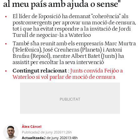
al meu país amb ajuda o sense"
El líder de l'oposició ha demanat "coherència" als
postconvergents per aprovar una moció de censura,
tot i que ha evitat respondre a la invitació de Jordi
Turull de negociar-la a Waterloo
També s'ha reunit amb els empresaris Marc Murtra
(Telefónica), José Creuheras (Planeta) i Antoni
Brufau (Repsol), mentre Albert Batet (Junts) ha
assistit per escoltar la seva intervenció
Contingut relacionat
:
Junts convida Feijóo a
Waterloo si vol parlar de moció de censura
Àlex Cárcel
Publicada
2 de juny 2026
11:26h
Actualitzada
2 de juny 2026
13:48h