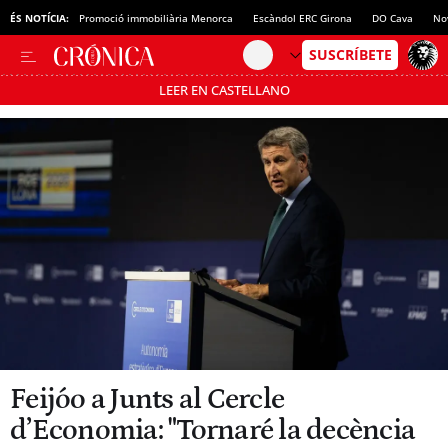
ÉS NOTÍCIA:
Promoció immobiliària Menorca
Escàndol ERC Girona
DO Cava
No
LEER EN CASTELLANO
Passa’t al mode estalvi
Feijóo a Junts al Cercle
d’Economia: "Tornaré la decència