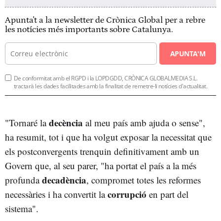
Apunta't a la newsletter de Crònica Global per a rebre
les notícies més importants sobre Catalunya.
APUNTA'M
De conformitat amb el RGPD i la LOPDGDD, CRÒNICA GLOBALMEDIA S.L.
tractarà les dades facilitades amb la finalitat de remetre-li notícies d'actualitat.
decència
"Tornaré la
al meu país amb ajuda o sense",
ha resumit, tot i que ha volgut exposar la necessitat que
els postconvergents trenquin definitivament amb un
Govern que, al seu parer, "ha portat el país a la més
decadència
profunda
, compromet totes les reformes
corrupció
necessàries i ha convertit la
en part del
sistema".