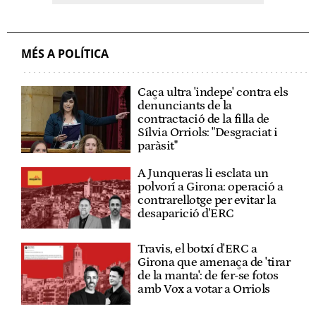
MÉS A POLÍTICA
Caça ultra 'indepe' contra els
denunciants de la
contractació de la filla de
Sílvia Orriols: "Desgraciat i
paràsit"
A Junqueras li esclata un
polvorí a Girona: operació a
contrarellotge per evitar la
desaparició d'ERC
Travis, el botxí d'ERC a
Girona que amenaça de 'tirar
de la manta': de fer-se fotos
amb Vox a votar a Orriols