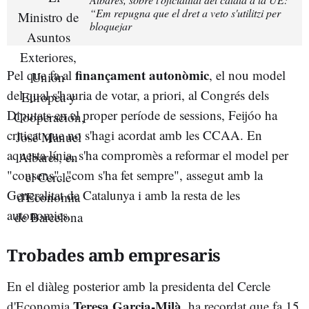
“Em repugna que el dret a veto s'utilitzi per
bloquejar
finançament autonòmic
Pel que fa al
, el nou model
del qual s'hauria de votar, a priori, al Congrés dels
Diputats en el proper període de sessions, Feijóo ha
criticat que no s'hagi acordat amb les CCAA. En
aquesta línia, s'ha compromès a reformar el model per
"consens", "com s'ha fet sempre", assegut amb la
Generalitat de Catalunya i amb la resta de les
autonomies.
Trobades amb empresaris
En el diàleg posterior amb la presidenta del Cercle
Teresa Garcia-Milà
d'Economia
, ha recordat que fa 15