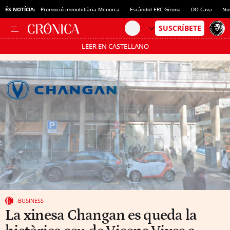
ÉS NOTÍCIA:
Promoció immobiliària Menorca
Escàndol ERC Girona
DO Cava
No
LEER EN CASTELLANO
Passa’t al mode estalvi
BUSINESS
La xinesa Changan es queda la