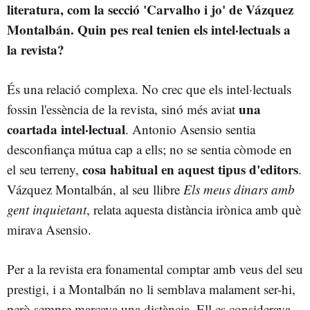
literatura, com la secció 'Carvalho i jo' de Vázquez
Montalbán. Quin pes real tenien els intel·lectuals a
la revista?
És una relació complexa. No crec que els intel·lectuals
una
fossin l'essència de la revista, sinó més aviat
coartada intel·lectual
. Antonio Asensio sentia
desconfiança mútua cap a ells; no se sentia còmode en
cosa habitual en aquest tipus d'editors
el seu terreny,
.
Vázquez Montalbán, al seu llibre
Els meus dinars amb
gent inquietant
, relata aquesta distància irònica amb què
mirava Asensio.
Per a la revista era fonamental comptar amb veus del seu
prestigi, i a Montalbán no li semblava malament ser-hi,
però sempre marcava una distància. Ell es considerava