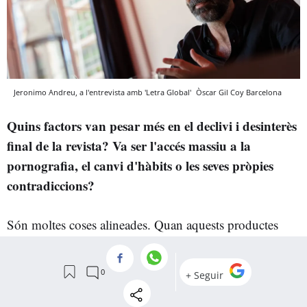
Jeronimo Andreu, a l'entrevista amb 'Letra Global'
Òscar Gil Coy
Barcelona
Quins factors van pesar més en el declivi i desinterès
final de la revista? Va ser l'accés massiu a la
pornografia, el canvi d'hàbits o les seves pròpies
contradiccions?
Són moltes coses alineades. Quan aquests productes
entren en crisi, es descapitalitzen: cada cop tenen menys
pàgines, pitjors reporters i reportatges més fluixos. Però
el problema de fons és que
Interviú
oferia una proposta
estètica i moral que va deixar de ser interessant per a la