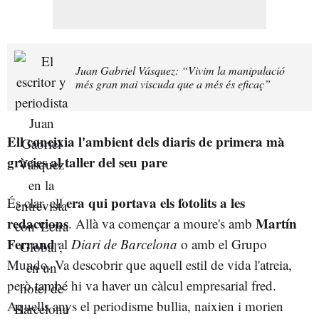
Juan Gabriel Vásquez: “Vivim la manipulació
més gran mai viscuda que a més és eficaç”
Ell coneixia l'ambient dels diaris de primera mà
gràcies al taller del seu pare
era qui portava els fotolits a les
És clar, ell
redaccions
Martín
. Allà va començar a moure's amb
Ferrand
al
Diari de Barcelona
o amb el Grupo
Mundo. Va descobrir que aquell estil de vida l'atreia,
però també hi va haver un càlcul empresarial fred.
Aquells anys el periodisme bullia, naixien i morien