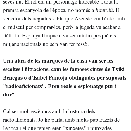
seves nu. El rei era un personatge intocable a tota la
premsa espanyola de l'època, no només a
Interviú
. El
venedor dels negatius sabia que Asensio era l'únic amb
el múscul per comprar-les, però la jugada va acabar a
Itàlia i a Espanya l'impacte va ser mínim perquè els
mitjans nacionals no se'n van fer ressò.
Una altra de les marques de la casa van ser les
escoltes i filtracions, com les famoses cintes de Txiki
Benegas o d'Isabel Pantoja obtingudes per suposats
"radioaficionats". Eren reals o espionatge pur i
dur?
Cal ser molt escèptics amb la història dels
radioaficionats. Jo he parlat amb molts paparazzis de
l'època i el que tenien eren "xinxetes" i punxades