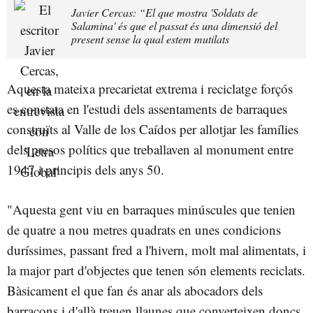
Javier Cercas: “El que mostra 'Soldats de
Salamina' és que el passat és una dimensió del
present sense la qual estem mutilats
Aquesta mateixa precarietat extrema i reciclatge forçós
es constata en l'estudi dels assentaments de barraques
construïts al Valle de los Caídos per allotjar les famílies
dels presos polítics que treballaven al monument entre
1947 i principis dels anys 50.
"Aquesta gent viu en barraques minúscules que tenien
de quatre a nou metres quadrats en unes condicions
duríssimes, passant fred a l'hivern, molt mal alimentats, i
la major part d'objectes que tenen són elements reciclats.
Bàsicament el que fan és anar als abocadors dels
barracons i d'allà treuen llaunes que converteixen doncs