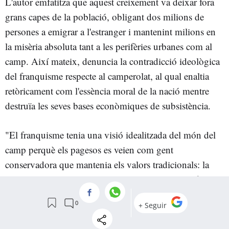
L'autor emfatitza que aquest creixement va deixar fora
grans capes de la població, obligant dos milions de
persones a emigrar a l'estranger i mantenint milions en
la misèria absoluta tant a les perifèries urbanes com al
camp. Així mateix, denuncia la contradicció ideològica
del franquisme respecte al camperolat, al qual enaltia
retòricament com l'essència moral de la nació mentre
destruïa les seves bases econòmiques de subsistència.
"El franquisme tenia una visió idealitzada del món del
camp perquè els pagesos es veien com gent
conservadora que mantenia els valors tradicionals: la
religió, el criteri d'autoritat. I alhora se'ls està aixafant
contínuament, es destrueixen les seves possibilitats de
vida. Construeixen aquests poblats de colonització, que
eren un fenomen realment de control d'aquestes