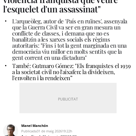
l'esquelet d'un assassinat"
L'arqueòleg, autor de 'País en ruïnes', assenyala
que la Guerra Civil va ser en gran mesura un
conflicte de classes, i demana que no es
banalitzin a les xarxes socials els règims
autoritaris: "Fins i tot la gent marginada en una
democràcia viu millor en molts sentits que la
gent corrent en una dictadura"
També: Gutmaro Gómez: "Els franquistes el 1939
a la societat civil no l'aixafen: la divideixen,
l'envolten i la rendeixen”
Manel Manchón
Publicada
31 de maig 2026
19:22h