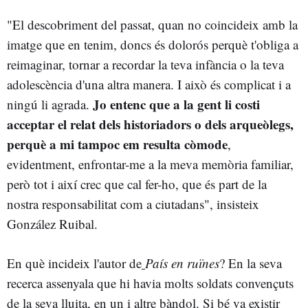
"El descobriment del passat, quan no coincideix amb la
imatge que en tenim, doncs és dolorós perquè t'obliga a
reimaginar, tornar a recordar la teva infància o la teva
adolescència d'una altra manera. I això és complicat i a
Jo entenc que a la gent li costi
ningú li agrada.
acceptar el relat dels historiadors o dels arqueòlegs,
perquè a mi tampoc em resulta còmode
,
evidentment, enfrontar-me a la meva memòria familiar,
però tot i així crec que cal fer-ho, que és part de la
nostra responsabilitat com a ciutadans", insisteix
González Ruibal.
En què incideix l'autor de
País en ruïnes
? En la seva
recerca assenyala que hi havia molts soldats convençuts
de la seva lluita, en un i altre bàndol. Si bé va existir