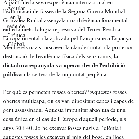
A partir de la seva experiència internacional en
l'exhumació de fosses de la Segona Guerra Mundial,
González Ruibal assenyala una diferència fonamental
entre la metodologia repressiva del Tercer Reich a
Europa oriental i la aplicada pel franquisme a Espanya.
Mentre els nazis buscaven la clandestinitat i la posterior
la
destrucció de l'evidència física dels seus crims,
dictadura espanyola va operar des de l'exhibició
pública
i la certesa de la impunitat perpètua.
Per què es permeten fosses obertes? “Aquestes fosses
obertes multicapa, on es van dipositant capes i capes de
gent assassinada. Aquesta impunitat absoluta és una
cosa única en el cas de l'Europa d'aquell període, als
anys 30 i 40. Jo he excavat fosses nazis a Polònia i
aquestes fosses les excaven al mig del bosc, en llocs