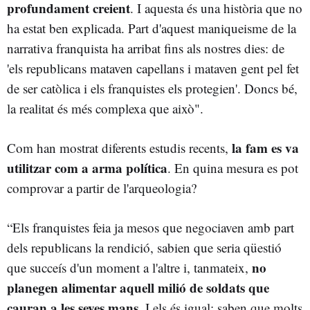
profundament creient
. I aquesta és una història que no
ha estat ben explicada. Part d'aquest maniqueisme de la
narrativa franquista ha arribat fins als nostres dies: de
'els republicans mataven capellans i mataven gent pel fet
de ser catòlica i els franquistes els protegien'. Doncs bé,
la realitat és més complexa que això".
la fam es va
Com han mostrat diferents estudis recents,
utilitzar com a arma política
. En quina mesura es pot
comprovar a partir de l'arqueologia?
“Els franquistes feia ja mesos que negociaven amb part
dels republicans la rendició, sabien que seria qüestió
no
que succeís d'un moment a l'altre i, tanmateix,
planegen alimentar aquell milió de soldats que
cauran a les seves mans
. I els és igual: saben que molts