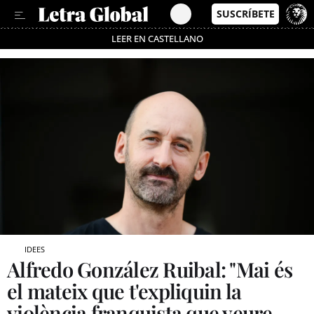
LEER EN CASTELLANO
Passa’t al mode estalvi
IDEES
Alfredo González Ruibal: "Mai és
el mateix que t'expliquin la
violència franquista que veure