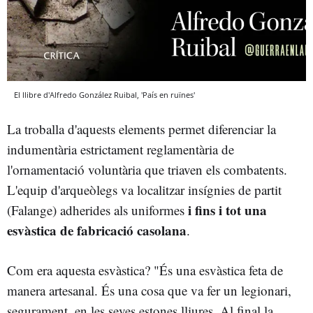
El llibre d'Alfredo González Ruibal, 'País en ruïnes'
La troballa d'aquests elements permet diferenciar la
indumentària estrictament reglamentària de
l'ornamentació voluntària que triaven els combatents.
L'equip d'arqueòlegs va localitzar insígnies de partit
i fins i tot una
(Falange) adherides als uniformes
esvàstica de fabricació casolana
.
Com era aquesta esvàstica? "És una esvàstica feta de
manera artesanal. És una cosa que va fer un legionari,
segurament, en les seves estones lliures. Al final la