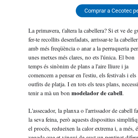
Comprar a Cecotec pe
La primavera, t'altera la cabellera? Si et ve de g
fer-te recollits desenfadats, arrissar-te la cabelle
amb més freqüència o anar a la perruqueria per
unes metxes més clares, no ets l'única. El bon
temps és sinònim de plans a l'aire lliure i ja
comencem a pensar en l'estiu, els festivals i els
outfits de platja. I en tots els teus plans, necessi
modelador de cabell
tenir a mà un bon
.
L'assecador, la planxa o l'arrissador de cabell f
la seva feina, però aquests dispositius simplifi
el procés, redueixen la calor extrema i, a més, 
vegada que et vingui de gust un pentinat difere