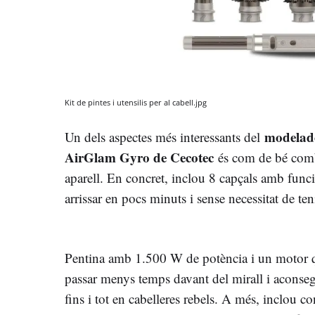
Kit de pintes i utensilis per al cabell.jpg
modelado
Un dels aspectes més interessants del
AirGlam Gyro de Cecotec
és com de bé comb
aparell. En concret, inclou 8 capçals amb funcio
arrissar en pocs minuts i sense necessitat de ten
Pentina amb 1.500 W de potència i un motor q
passar menys temps davant del mirall i aconse
fins i tot en cabelleres rebels. A més, inclou c