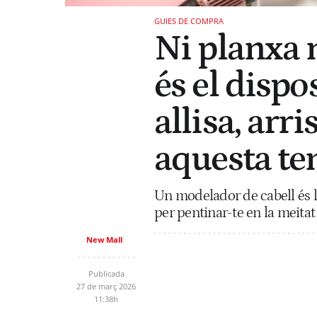
GUIES DE COMPRA
Ni planxa 
és el dispo
allisa, arr
aquesta t
Un modelador de cabell és la
per pentinar-te en la meitat
New Mall
Publicada
27 de març 2026
11:38h