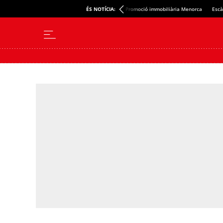
ÉS NOTÍCIA:
Promoció immobiliària Menorca
Escà