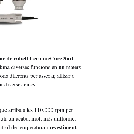
r de cabell CeramicCare 8in1
ina diverses funcions en un mateix
ns diferents per assecar, allisar o
ir diverses eines.
ue arriba a les 110.000 rpm per
guir un acabat molt més uniforme,
revestiment
ontrol de temperatura i