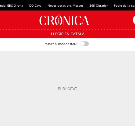
ndol ERC Girona
DO Cava
Noves dotacions Mossos
365 Obrador
Poble de la c
LLEGIR EN CATALÀ
Passa’t al mode estalvi