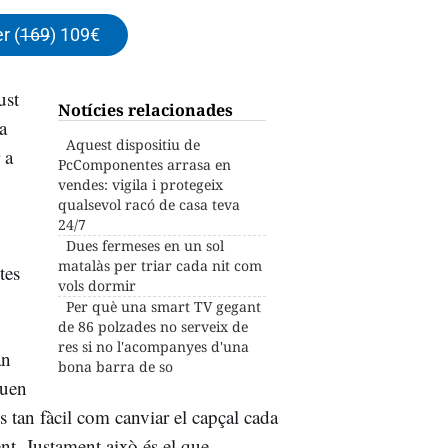
r (
169
) 109€
ust
Notícies relacionades
ra
Aquest dispositiu de
 a
PcComponentes arrasa en
vendes: vigila i protegeix
qualsevol racó de casa teva
24/7
Dues fermeses en un sol
matalàs per triar cada nit com
tes
vols dormir
Per què una smart TV gegant
de 86 polzades no serveix de
res si no l'acompanyes d'una
an
bona barra de so
quen
és tan fàcil com canviar el capçal cada
nt. Justament això és el que