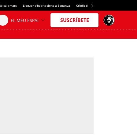
b calamars
Lloguer d'habitacions a Espanya
Crèdit del Spotify Camp Nou
Juan Evar