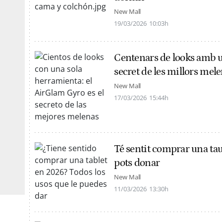
New Mall
19/03/2026
10:03h
Centenars de looks amb un
secret de les millors mel
New Mall
17/03/2026
15:44h
Té sentit comprar una taul
pots donar
New Mall
11/03/2026
13:30h