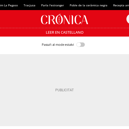
im La Pegaso
Tracjusa
Parla l'estranger
Poble de la ceràmica negra
Recepta am
LEER EN CASTELLANO
Passa’t al mode estalvi