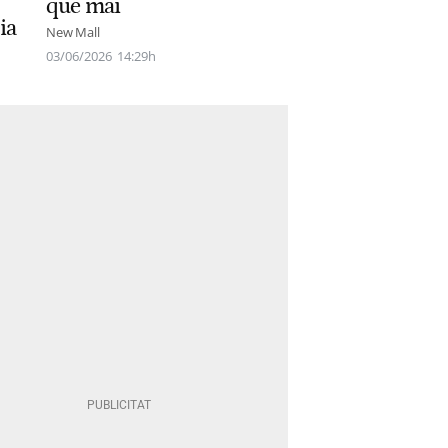
que mai
ia
New Mall
03/06/2026
14:29h