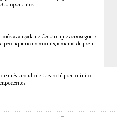
 PcComponentes
re més avançada de Cecotec que aconsegueix
de perruqueria en minuts, a meitat de preu
'aire més venuda de Cosori té preu mínim
Componentes