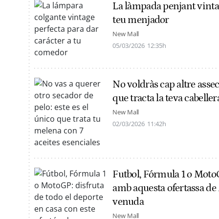
La làmpada penjant vintag
teu menjador
New Mall
05/03/2026
12:35h
No voldràs cap altre assec
que tracta la teva cabeller
New Mall
02/03/2026
11:42h
Futbol, Fórmula 1 o MotoGP
amb aquesta ofertassa d
venuda
New Mall