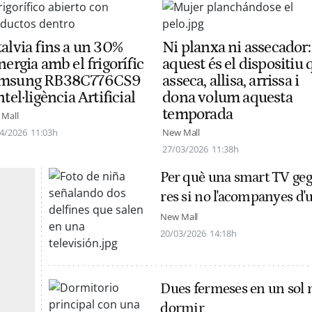
talvia fins a un 30%
Ni planxa ni assecador:
nergia amb el frigorífic
aquest és el dispositiu 
msung RB38C776CS9
asseca, allisa, arrissa i
ntel·ligència Artificial
dona volum aquesta
temporada
Mall
4/2026
11:03h
New Mall
27/03/2026
11:38h
Per què una smart TV geg
res si no l'acompanyes d'
New Mall
20/03/2026
14:18h
Dues fermeses en un sol m
dormir