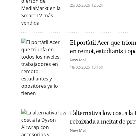
25/02/2026
12:52h
El portàtil Acer que triomf
en remot, estudiants i opo
New Mall
18/02/2026
13:16h
L'alternativa low cost a l
rebaixada a meitat de pre
New Mall