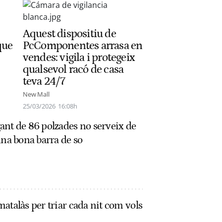
Aquest dispositiu de
que
PcComponentes arrasa en
vendes: vigila i protegeix
qualsevol racó de casa
teva 24/7
New Mall
25/03/2026
16:08h
ant de 86 polzades no serveix de
una bona barra de so
atalàs per triar cada nit com vols