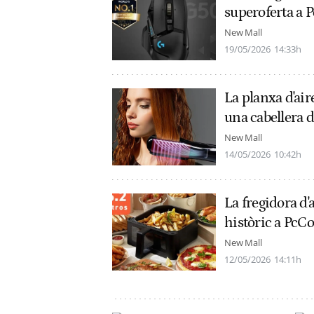
superoferta a
New Mall
19/05/2026
14:33h
La planxa d'ai
una cabellera 
New Mall
14/05/2026
10:42h
La fregidora d
històric a Pc
New Mall
12/05/2026
14:11h