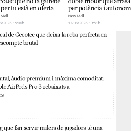
cotec que ho fa gairebé
doble motor que arrasa
 per tu està en oferta
per potència i autonom
Mall
New Mall
6/2026
15:06h
17/06/2026
13:51h
cal de Cecotec que deixa la roba perfecta en
escompte brutal
rutal, àudio premium i màxima comoditat:
ple AirPods Pro 3 rebaixats a
es
g que fan servir milers de jugadors té una