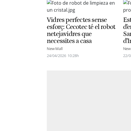
Vidres perfectes sense
Es
esforç: Cecotec té el robot
d'e
netejavidres que
Sa
necessites a casa
d'I
New Mall
New 
24/04/2026
10:28h
22/0