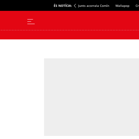
ÉS NOTÍCIA:
Junts acorrala Comín
Wallapop
Cr