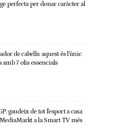
e perfecta per donar caràcter al
ador de cabells: aquest és l'únic
a amb 7 olis essencials
: gaudeix de tot l'esport a casa
e MediaMarkt a la Smart TV més