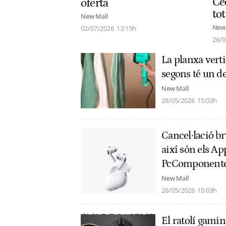
Ce
oferta
tot
New Mall
New 
02/07/2026
13:15h
26/0
La planxa verti
segons té un d
New Mall
28/05/2026
15:03h
Cancel·lació b
així són els Ap
PcComponent
New Mall
26/05/2026
15:03h
El ratolí gamin